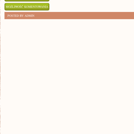
WPŁYW
MOŻLIWOŚĆ KOMENTOWANIA
AUTOMATYZACJI
ZOSTAŁA WYŁĄCZONA
POSTED BY ADMIN
PRACY
NA
PRZYSZŁOŚĆ
ZAWODOWĄ