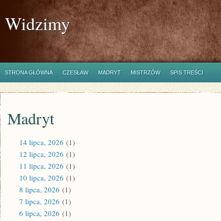
Widzimy
STRONA GŁÓWNA
CZESŁAW
MADRYT
MISTRZÓW
SPIS TREŚCI
Madryt
14 lipca, 2026
(1)
12 lipca, 2026
(1)
11 lipca, 2026
(1)
10 lipca, 2026
(1)
8 lipca, 2026
(1)
7 lipca, 2026
(1)
6 lipca, 2026
(1)