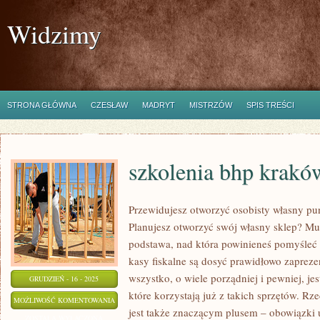
Widzimy
STRONA GŁÓWNA
CZESŁAW
MADRYT
MISTRZÓW
SPIS TREŚCI
szkolenia bhp krakó
Przewidujesz otworzyć osobisty własny pu
Planujesz otworzyć swój własny sklep? Musi
podstawa, nad która powinieneś pomyśleć 
kasy fiskalne są dosyć prawidłowo zaprez
wszystko, o wiele porządniej i pewniej, jes
GRUDZIEŃ - 16 - 2025
które korzystają już z takich sprzętów. Rz
SZKOLENIA
MOŻLIWOŚĆ KOMENTOWANIA
jest także znaczącym plusem – obowiązki 
BHP
ZOSTAŁA WYŁĄCZONA