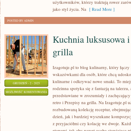
użytkowników, którzy traktują rower zarów
W
jako styl życia. Na
[ Read More ]
MIEŚCIE
POSTED BY ADMIN
Kuchnia luksusowa i
grilla
Izagotuje.pl to blog kulinarny, który łącz
wskazówkami dla osób, które chcą udoskon
kulinarne i odkrywać nowe smaki. To miej
GRUDZIEŃ - 2 - 2025
rodzinna spotyka się z fantazją na talerzu,
KUCHNIA
MOŻLIWOŚĆ KOMENTOWANIA
przedstawiane w zrozumiały i zachęcający
LUKSUSOWA
ZOSTAŁA WYŁĄCZONA
retro i Przepisy na grilla. Na Izagotuje.pl
I
rozbudowaną kolekcję receptur, obejmując
PRZEPISY
dzień, jak i bardziej wyszukane kompozycj
NA
z przyjaciółmi czy kolację we dwoje. Każd
GRILLA
etapami, tak aby nawet osoba stawiająca 