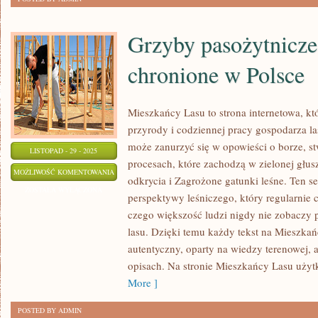
Grzyby pasożytnicze
chronione w Polsce
Mieszkańcy Lasu to strona internetowa, któ
przyrody i codziennej pracy gospodarza la
może zanurzyć się w opowieści o borze, s
LISTOPAD - 29 - 2025
procesach, które zachodzą w zielonej głus
GRZYBY
MOŻLIWOŚĆ KOMENTOWANIA
odkrycia i Zagrożone gatunki leśne. Ten s
PASOŻYTNICZE
ZOSTAŁA WYŁĄCZONA
perspektywy leśniczego, który regularnie 
I
czego większość ludzi nigdy nie zobaczy
ZWIERZĘTA
lasu. Dzięki temu każdy tekst na Mieszk
CHRONIONE
autentyczny, oparty na wiedzy terenowej, a
W
opisach. Na stronie Mieszkańcy Lasu uży
POLSCE
More ]
POSTED BY ADMIN