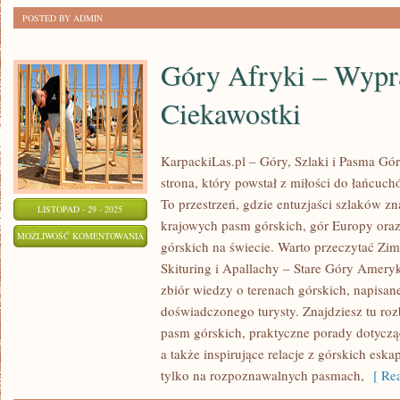
POSTED BY ADMIN
Góry Afryki – Wypr
Ciekawostki
KarpackiLas.pl – Góry, Szlaki i Pasma Górs
strona, który powstał z miłości do łańcuchó
To przestrzeń, gdzie entuzjaści szlaków 
LISTOPAD - 29 - 2025
krajowych pasm górskich, gór Europy oraz
GÓRY
MOŻLIWOŚĆ KOMENTOWANIA
górskich na świecie. Warto przeczytać Zi
AFRYKI
ZOSTAŁA WYŁĄCZONA
Skituring i Apallachy – Stare Góry Ameryk
–
zbiór wiedzy o terenach górskich, napisan
WYPRAWY
doświadczonego turysty. Znajdziesz tu ro
I
pasm górskich, praktyczne porady dotyczą
CIEKAWOSTKI
a także inspirujące relacje z górskich eska
tylko na rozpoznawalnych pasmach,
[ Rea