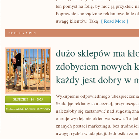
JAKIM
ten pomysł na folię, by móc ją przykleić 
MOŻNA
Poprawnie sporządzone reklamowe folie o
NIEZWYKLE
uwagę klientów. Taką
[ Read More ]
WIELE
POSTED BY ADMIN
RZECZY
dużo sklepów ma kło
zdobyciem nowych k
każdy jest dobry w 
Wykupienie odpowiedniego ubezpieczeni
GRUDZIEŃ - 14 - 2025
Szukając reklamy skutecznej, przynoszącej 
DUŻO
MOŻLIWOŚĆ KOMENTOWANIA
należałoby się zastanowić nad sugestią zn
SKLEPÓW
ZOSTAŁA WYŁĄCZONA
oferuje wyklejanie okien warszawa. To je
MA
znanych postaci marketingu, bez trudnośc
KŁOPOT
uwagę, rychła w adaptacji. Jednostka zajmu