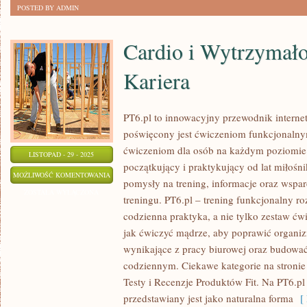
POSTED BY ADMIN
Cardio i Wytrzymałoś
Kariera
PT6.pl to innowacyjny przewodnik internet
poświęcony jest ćwiczeniom funkcjonaln
ćwiczeniom dla osób na każdym poziomie.
LISTOPAD - 29 - 2025
początkujący i praktykujący od lat miłośn
CARDIO
MOŻLIWOŚĆ KOMENTOWANIA
pomysły na trening, informacje oraz wspa
I
ZOSTAŁA WYŁĄCZONA
treningu. PT6.pl – trening funkcjonalny ro
WYTRZYMAŁOŚĆ
codzienna praktyka, a nie tylko zestaw ćw
I
jak ćwiczyć mądrze, aby poprawić organiz
FIT
wynikające z pracy biurowej oraz budować
BIZNES
codziennym. Ciekawe kategorie na stronie 
I
Testy i Recenzje Produktów Fit. Na PT6.pl
KARIERA
przedstawiany jest jako naturalna forma
[ 