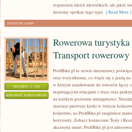
wsparciem takich niewielkich, ale jakże is
możemy spotkać tego typu
[ Read More ]
POSTED BY ADMIN
Rowerowa turystyka 
Transport rowerowy
ProfiBike.pl to serwis internetowy poświ
oraz wszystkiemu, co wiąże się z jazdą na
w którym zamiłowanie do rowerów łączy się
GRUDZIEŃ - 2 - 2025
inspirującymi relacjami z trasy oraz pra
ROWEROWA
MOŻLIWOŚĆ KOMENTOWANIA
na każdym poziomie umiejętności. Niezale
TURYSTYKA
ZOSTAŁA WYŁĄCZONA
stawiasz pierwsze kroki w świecie kolarstw
RODZINNA
kolarstwo, na ProfiBike.pl znajdziesz mate
I
horyzonty. Zobacz koniecznie Testy i Rec
TRANSPORT
akcesoria smart. ProfiBike.pl jest adresow
ROWEROWY