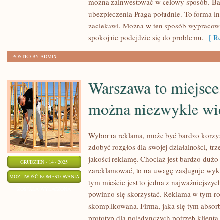
można zainwestować w celowy sposób. Bar
POŻYCZKĄ
ubezpieczenia Praga południe. To forma in
OD
zaciekawi. Można w ten sposób wypracować
ZNAJOMYCH,
spokojnie podejdzie się do problemu.
[ Re
CZY
POSTED BY ADMIN
FAMILII.
FINANSE
Warszawa to miejsce
można niezwykle wie
Wyborna reklama, może być bardzo korzys
zdobyć rozgłos dla swojej działalności, t
jakości reklamę. Chociaż jest bardzo dużo
GRUDZIEŃ - 14 - 2025
zareklamować, to na uwagę zasługuje wyk
WARSZAWA
MOŻLIWOŚĆ KOMENTOWANIA
tym mieście jest to jedna z najważniejszych
TO
ZOSTAŁA WYŁĄCZONA
powinno się skorzystać. Reklama w tym rod
MIEJSCE,
skomplikowana. Firma, jaka się tym absor
W
prototyp dla pojedynczych potrzeb klient