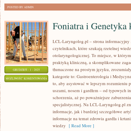
POSTED BY ADMIN
Foniatra i Genetyka 
LCL-Laryngolog.pl – strona informacyjny 
czytelnikach, które szukają rzetelnej wie
otolaryngologicznej. To miejsce, w którym
praktyką kliniczną, a skomplikowane zag
tłumaczone na prostym języku, zrozumiał
GRUDZIEŃ - 1 - 2025
kategorie to: Gastroenterologia i Medycyna
FONIATRA
MOŻLIWOŚĆ KOMENTOWANIA
to, aby asystować w lepszym rozumieniu 
I
ZOSTAŁA WYŁĄCZONA
uszami, nosem i gardłem – od typowych inf
GENETYKA
schorzenia, aż po poważniejsze zaburzeni
KLINICZNA
specjalistycznej. Na LCL-Laryngolog.pl 
informacje, jak i bardziej szczegółowe art
informacje na temat zdrowia gardła i krtan
wiedzy
[ Read More ]