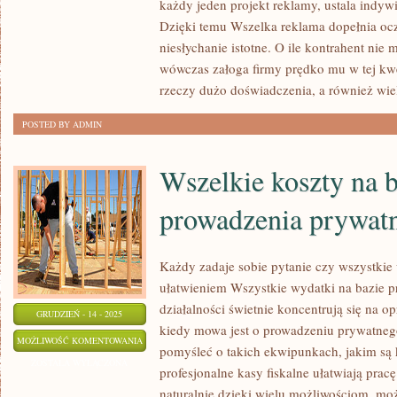
Z
każdy jeden projekt reklamy, ustala indyw
ZDOBYCIEM
Dzięki temu Wszelka reklama dopełnia ocz
niesłychanie istotne. O ile kontrahent nie
NOWYCH
wówczas załoga firmy prędko mu w tej kwe
KLIENTÓW.
rzeczy dużo doświadczenia, a również wiel
NIE
KAŻDY
POSTED BY ADMIN
JEST
DOBRY
Wszelkie koszty na b
W
MARKETINGU
prowadzenia prywat
Każdy zadaje sobie pytanie czy wszystkie
ułatwieniem Wszystkie wydatki na bazie 
działalności świetnie koncentrują się na 
GRUDZIEŃ - 14 - 2025
kiedy mowa jest o prowadzeniu prywatnego
WSZELKIE
MOŻLIWOŚĆ KOMENTOWANIA
pomyśleć o takich ekwipunkach, jakim są k
KOSZTY
ZOSTAŁA WYŁĄCZONA
profesjonalne kasy fiskalne ułatwiają pra
NA
naturalnie dzięki wielu możliwościom, moż