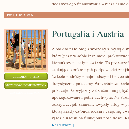
OFERTY
dodatkowego finansowania – niezależnie o
POSTED BY ADMIN
Portugalia i Austria
Zlotoloto.pl to blog stworzony z myślą o 
który łączy w sobie inspiracje, praktyczn
kierunków na całym świecie. To przestrze
szukające konkretnych podpowiedzi znaj
świecie podróży z najmłodszymi i nieco s
GRUDZIEŃ - 1 - 2025
Turystycznie polecamy Województwo święto
PORTUGALIA
MOŻLIWOŚĆ KOMENTOWANIA
pokazuje, że wyjazdy z dziećmi mogą być 
I
ZOSTAŁA WYŁĄCZONA
uporządkowane i pełne zachwytu. Na stro
AUSTRIA
odkrywać, jak zamienić zwykły urlop w p
której każdy członek rodziny czuje się uwz
kładzie nacisk na funkcjonalność treści. K
Read More ]