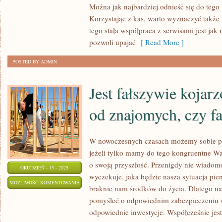
Można jak najbardziej odnieść się do tego 
KRAKÓW
Korzystając z kas, warto wyznaczyć także
tego stała współpraca z serwisami jest jak
pozwoli upajać
[ Read More ]
POSTED BY ADMIN
Jest fałszywie kojar
od znajomych, czy fa
W nowoczesnych czasach możemy sobie po
jeżeli tylko mamy do tego kongruentne War
o swoją przyszłość. Przenigdy nie wiadom
GRUDZIEŃ - 15 - 2025
wyczekuje, jaka będzie nasza sytuacja pie
JEST
MOŻLIWOŚĆ KOMENTOWANIA
braknie nam środków do życia. Dlatego n
FAŁSZYWIE
ZOSTAŁA WYŁĄCZONA
pomyśleć o odpowiednim zabezpieczeniu s
KOJARZONA
odpowiednie inwestycje. Współcześnie jes
Z