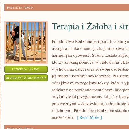
POSTED BY ADMIN
Terapia i Żałoba i str
Poradnictwo Rodzinne jest portal, w którym
uwagi, a nauka o emocjach, partnerstwo i r
harmonijną opowieść. Strona została zapr
którzy szukają pomocy w budowaniu głębo
wychowania dzieci oraz rozwoju osobisteg
LISTOPAD - 29 - 2025
jej skutki i Poradnictwo rodzinne. Na stro
TERAPIA
MOŻLIWOŚĆ KOMENTOWANIA
odnajdziesz szczegółowe teksty, które wyja
I
ZOSTAŁA WYŁĄCZONA
rodzinny na poziomie mentalnym, interpe
ŻAŁOBA
artykuł został przygotowany tak, aby łączy
I
praktycznymi wskazówkami, które da się
STRATA
rodzinnym. Poradnictwo Rodzinne skupia s
małżeństwa.
[ Read More ]
POSTED BY ADMIN