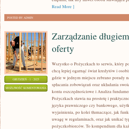
Read More ]
POSTED BY ADMIN
Zarządzanie długiem 
oferty
Wszystko o Pożyczkach to serwis, który po
chcą lepiej ogarnąć świat kredytów i osobi
gdzie w jednym miejscu zebrano porady n
GRUDZIEŃ - 1 - 2025
spłacania zobowiązań oraz układania swoi
ZARZĄDZANIE
MOŻLIWOŚĆ KOMENTOWANIA
konta oszczędnościowe i Analiza fundamen
DŁUGIEM
ZOSTAŁA WYŁĄCZONA
Pożyczkach stawia na prostotę i praktycz
I
języka prawniczego czy bankowego, użytk
BANKI
wyjaśnienia, po kolei tłumaczące, jak fun
I
uwagę w regulaminach, oraz jak unikać ty
ICH
pożyczkobiorców. To kompendium dla każd