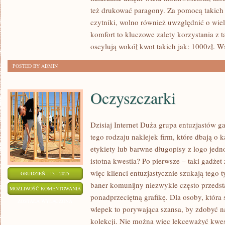
BAZIE
też drukować paragony. Za pomocą takich 
PROWADZENIA
czytniki, wolno również uwzględnić o wiel
PRYWATNEJ
komfort to kluczowe zalety korzystania z 
oscylują wokół kwot takich jak: 1000zł. Ws
POSTED BY ADMIN
Oczyszczarki
Dzisiaj Internet Duża grupa entuzjastów 
tego rodzaju naklejek firm, które dbają 
etykiety lub barwne długopisy z logo jedno
istotna kwestia? Po pierwsze – taki gadżet
więc klienci entuzjastycznie szukają tego 
GRUDZIEŃ - 13 - 2025
baner komunijny niezwykle często przedstaw
OCZYSZCZARKI
MOŻLIWOŚĆ KOMENTOWANIA
ponadprzeciętną grafikę. Dla osoby, która
ZOSTAŁA WYŁĄCZONA
wlepek to porywająca szansa, by zdobyć n
kolekcji. Nie można więc lekceważyć kwes