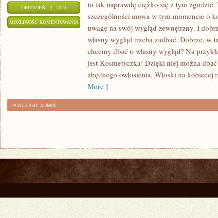
to tak naprawdę ciężko się z tym zgodzić
GRUDZIEŃ - 4 - 2025
szczególności mowa w tym momencie o ko
SKUTECZNE
MOŻLIWOŚĆ KOMENTOWANIA
uwagę na swój wygląd zewnętrzny. I dobr
SPOSOBY
ZOSTAŁA WYŁĄCZONA
własny wygląd trzeba zadbać. Dobrze, w ta
NA
chcemy dbać o własny wygląd? Na przykł
ZNACZĄCĄ
jest Kosmetyczka! Dzięki niej można dbać 
POPRAWĘ
zbędnego owłosienia. Włoski na kobiecej 
SWOJEGO
More ]
WYGLĄDU
POSTED BY ADMIN