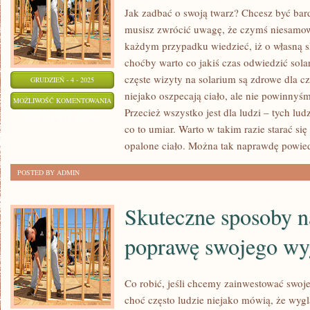
Jak zadbać o swoją twarz? Chcesz być bard
musisz zwrócić uwagę, że czymś niesamowi
każdym przypadku wiedzieć, iż o własną s
choćby warto co jakiś czas odwiedzić solar
częste wizyty na solarium są zdrowe dla 
GRUDZIEŃ - 4 - 2025
niejako oszpecają ciało, ale nie powinnyś
STYL
MOŻLIWOŚĆ KOMENTOWANIA
Przecież wszystko jest dla ludzi – tych lu
ZOSTAŁA WYŁĄCZONA
co to umiar. Warto w takim razie starać się
opalone ciało. Można tak naprawdę powied
POSTED BY ADMIN
Skuteczne sposoby n
poprawę swojego wy
Co robić, jeśli chcemy zainwestować swoje
choć często ludzie niejako mówią, że wygl