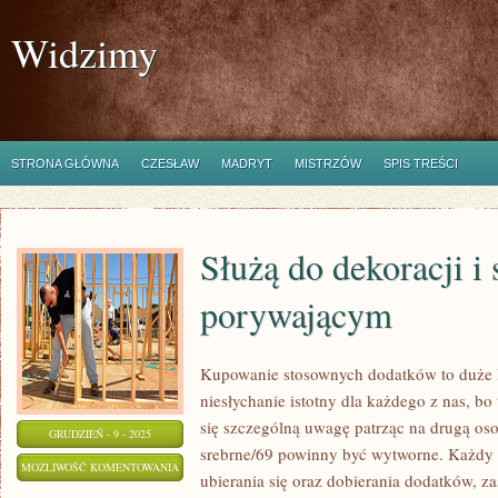
Widzimy
STRONA GŁÓWNA
CZESŁAW
MADRYT
MISTRZÓW
SPIS TREŚCI
Służą do dekoracji i
porywającym
Kupowanie stosownych dodatków to duże D
niesłychanie istotny dla każdego z nas, bo
się szczególną uwagę patrząc na drugą osob
GRUDZIEŃ - 9 - 2025
srebrne/69 powinny być wytworne. Każdy 
SŁUŻĄ
MOŻLIWOŚĆ KOMENTOWANIA
ubierania się oraz dobierania dodatków, z
DO
ZOSTAŁA WYŁĄCZONA