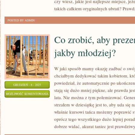
czy wiesz, jakie jest najlepsze miejsce, j
ABY
takich całkiem oryginalnych ubrań? Praw
PIĘKNIE
SIĘ
POSTED BY ADMIN
UBIERAĆ?
Co zrobić, aby preze
jakby młodziej?
W jaki sposób mamy okazję zadbać o swój
chciałbym dedykować takim kobietom, które
powiedział, że automatycznie po ukończen
GRUDZIEŃ - 8 - 2025
stają się dużo mniej piękne, ale prawda jes
CO
MOŻLIWOŚĆ KOMENTOWANIA
lata. Nie można z tym polemizować. Genera
ZROBIĆ,
ZOSTAŁA WYŁĄCZONA
strzałem w dziesiątkę jest to, aby uda się 
ABY
właśnie kursowi tańca możemy poprawić s
PREZENTOWAĆ
oprócz tego wszystkiego dużo lepiej porad
SIĘ
dobrze widać, akurat taniec jest prawdziw
TAK