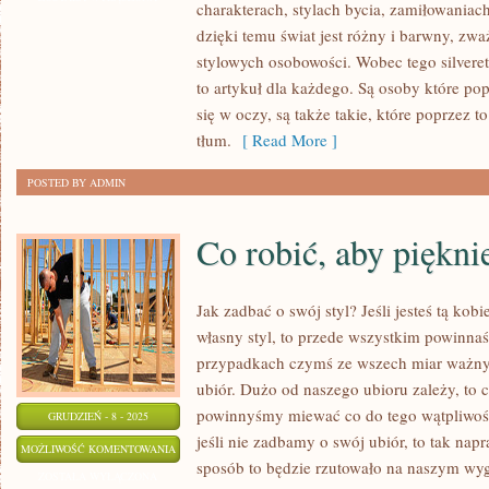
charakterach, stylach bycia, zamiłowaniach
DEKORACJI
dzięki temu świat jest różny i barwny, zwa
I
stylowych osobowości. Wobec tego silveret
SĄ
to artykuł dla każdego. Są osoby które pop
NADZWYCZAJ
się w oczy, są także takie, które poprzez t
PORYWAJĄCYM
tłum.
[ Read More ]
POSTED BY ADMIN
Co robić, aby pięknie
Jak zadbać o swój styl? Jeśli jesteś tą kobi
własny styl, to przede wszystkim powinnaś
przypadkach czymś ze wszech miar ważnym
ubiór. Dużo od naszego ubioru zależy, to 
powinnyśmy miewać co do tego wątpliwości
GRUDZIEŃ - 8 - 2025
jeśli nie zadbamy o swój ubiór, to tak na
CO
MOŻLIWOŚĆ KOMENTOWANIA
sposób to będzie rzutowało na naszym wyg
ROBIĆ,
ZOSTAŁA WYŁĄCZONA