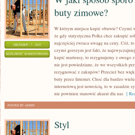
buty zimowe?
W którym miejscu kupić obuwie? Czymś w 
że gdy statystyczna Polka chce zakupić sob
najczęściej zwraca uwagę na ceny. Cóż, t
GRUDZIEŃ - 7 - 2025
czymś gorszym jest fakt, że najzwyczajnie
W
MOŻLIWOŚĆ KOMENTOWANIA
kupić martensy, to rezygnujemy z owego 
JAKI
ZOSTAŁA WYŁĄCZONA
nie jest powiedziane, że we wszystkich 
SPOSÓB
rezygnować z zakupów! Przecież bez wię
SPORO
buty przez Internet. Choć dla bardzo wiel
TANIEJ
internetową jest nowością, to w zasadzie s
KUPIĆ
nie powinien stanowić akurat dla nas
[ Rea
BUTY
POSTED BY ADMIN
ZIMOWE?
Styl