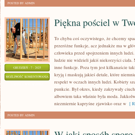
POSTED BY ADMIN
JAKBY
MŁODZIEJ?
Piękna pościel w Two
To chyba coś oczywistego, że chcemy spać
przeróżne funkcje, acz jednakże ma w głów
człowieka przed spojrzeniem innych ludzi.
ludzie nie widzieli jakiś niekorzyści ciała
inne funkcje. Poza tym jest kilkanaście ta
GRUDZIEŃ - 7 - 2025
kryją i maskują jakieś detale, które niemni
PIĘKNA
MOŻLIWOŚĆ KOMENTOWANIA
respekt w oczach innych ludzi. Kobiety s
POŚCIEL
ZOSTAŁA WYŁĄCZONA
punkcie. Był okres, kiedy zakrywały ciuc
W
albowiem taka właśnie była moda. Jakkolwi
TWOJEJ
niezmiernie kapryśne zjawisko oraz w
[ R
SYPIALNI
POSTED BY ADMIN
W jaki sposób sporo 