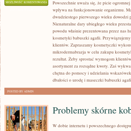
WIELE
Powszechnie uważa się, że picie ogromnej 
MOŻLIWOŚĆ KOMENTOWANIA
wpływa na funkcjonowanie organizmu. Ma
CO
ZOSTAŁA WYŁĄCZONA
dwudziestego pierwszego wieku dowodzi p
KONSUMUJEMY,
Nienaturalne dary ubiegłego wieku przesta
CO
powodu właśnie prezentowana przez nas h
WPRAWNIE,
kosmetyki babuszki agafii. Przywiązujemy 
CZY
klientów. Zapraszamy kosmetyczki wykonuj
RÓWNIEŻ
mikrodermabrazja w celu zakupu kosmety
NIE
rezultat. Żeby sprostać wymogom klientów
DOSTARCZAMY
asortyment za rozsądne kwoty. Zaś wykwal
NASZEMU
chętna do pomocy i udzielania wskazówe
ORGANIZMOWI,
dbałości o urodę i maseczki babuszki agafi
BEZ
NAJMNIEJSZEGO
POSTED BY ADMIN
WYJĄTKU
Problemy skórne kob
W dobie internetu i powszechnego dostępu