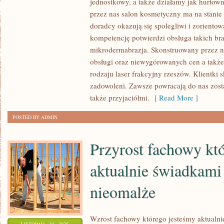
jednostkowy, a także działamy jak hurtow
W
przez nas salon kosmetyczny ma na stanie
SALONIE
doradcy okazują się spolegliwi i zoriento
DROGERYJNYM!
kompetencję potwierdzi obsługa takich br
OFERUJEMY
mikrodermabrazja. Skonstruowany przez na
obsługi oraz niewygórowanych cen a także
WAM
rodzaju laser frakcyjny rzeszów. Klientki 
KOSMETYKI
zadowoleni. Zawsze powracają do nas zostaj
NATURALNE
także przyjaciółmi.
[ Read More ]
I
ZABIEGI
POSTED BY ADMIN
TYPU
Przyrost fachowy kt
aktualnie świadkami
nieomalże
Wzrost fachowy którego jesteśmy aktualni