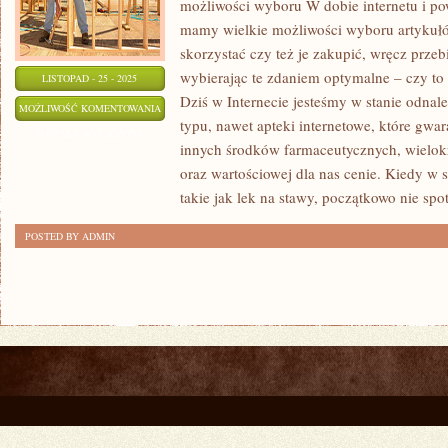
możliwości wyboru W dobie internetu i po
mamy wielkie możliwości wyboru artykułó
skorzystać czy też je zakupić, wręcz przeb
wybierając te zdaniem optymalne – czy to
LISTOPAD - 25 - 2025
Dziś w Internecie jesteśmy w stanie odna
PROBLEMY
MOŻLIWOŚĆ KOMENTOWANIA
typu, nawet apteki internetowe, które gwa
SKÓRNE
ZOSTAŁA WYŁĄCZONA
innych środków farmaceutycznych, wielokr
KOBIET
oraz wartościowej dla nas cenie. Kiedy w s
takie jak lek na stawy, początkowo nie spo
POSTED BY ADMIN