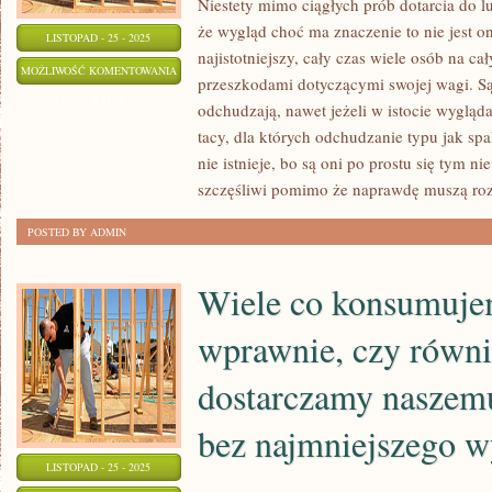
Niestety mimo ciągłych prób dotarcia do l
że wygląd choć ma znaczenie to nie jest
LISTOPAD - 25 - 2025
najistotniejszy, cały czas wiele osób na c
KOBIETY
MOŻLIWOŚĆ KOMENTOWANIA
przeszkodami dotyczącymi swojej wagi. Są 
NIE
ZOSTAŁA WYŁĄCZONA
odchudzają, nawet jeżeli w istocie wygląd
MOGĄ
tacy, dla których odchudzanie typu jak spa
ŻYĆ
nie istnieje, bo są oni po prostu się tym nie
BEZ
szczęśliwi pomimo że naprawdę muszą ro
ARTYKUŁÓW
POSTED BY ADMIN
DROGERYJNYCH.
MY
Wiele co konsumuje
O
TEJ
wprawnie, czy równi
KWESTII
dostarczamy naszem
bez najmniejszego w
LISTOPAD - 25 - 2025