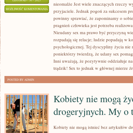
LISTOPAD - 30 - 2025
nieomalże Jest wiele znaczących rzeczy wy 
PRZYROST
MOŻLIWOŚĆ KOMENTOWANIA
przyjaciele. Jednak pogoń za sukcesem pro
FACHOWY
ZOSTAŁA WYŁĄCZONA
powinny sprawiać, że zapominamy o sobie
KTÓREGO
pragnień człowieka jest potrzeba realizowan
JESTEŚMY
Nieudany sex ma prawo być przyczyną wi
AKTUALNIE
rozpadają się relacje; ludzie popadają w k
ŚWIADKAMI
psychologicznej. Tej dyscypliny życia nie
poniektórzy twierdzą, że udany sex poma
PRZENIKA
Inni uważają, że pozytywnie oddziałuje n
NA
trądzik! Sex to jednak w głównej mierze źr
NIEOMALŻE
POSTED BY ADMIN
Kobiety nie mogą ży
drogeryjnych. My o t
Kobiety nie mogą istnieć bez artykułów dr