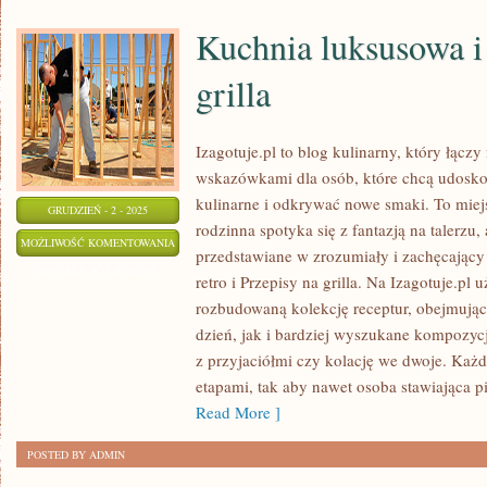
Kuchnia luksusowa i
grilla
Izagotuje.pl to blog kulinarny, który łącz
wskazówkami dla osób, które chcą udoskon
kulinarne i odkrywać nowe smaki. To miej
GRUDZIEŃ - 2 - 2025
rodzinna spotyka się z fantazją na talerzu,
KUCHNIA
MOŻLIWOŚĆ KOMENTOWANIA
przedstawiane w zrozumiały i zachęcający
LUKSUSOWA
ZOSTAŁA WYŁĄCZONA
retro i Przepisy na grilla. Na Izagotuje.pl
I
rozbudowaną kolekcję receptur, obejmując
PRZEPISY
dzień, jak i bardziej wyszukane kompozycj
NA
z przyjaciółmi czy kolację we dwoje. Każd
GRILLA
etapami, tak aby nawet osoba stawiająca 
Read More ]
POSTED BY ADMIN