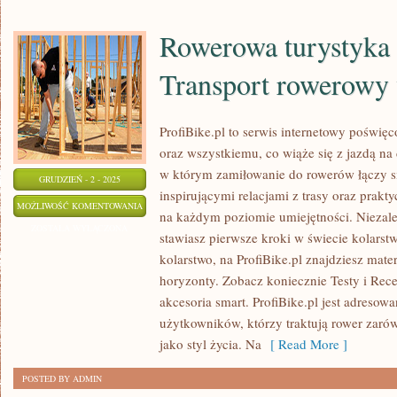
Rowerowa turystyka 
Transport rowerowy
ProfiBike.pl to serwis internetowy poświ
oraz wszystkiemu, co wiąże się z jazdą na
w którym zamiłowanie do rowerów łączy się
GRUDZIEŃ - 2 - 2025
inspirującymi relacjami z trasy oraz pra
ROWEROWA
MOŻLIWOŚĆ KOMENTOWANIA
na każdym poziomie umiejętności. Niezale
TURYSTYKA
ZOSTAŁA WYŁĄCZONA
stawiasz pierwsze kroki w świecie kolarstw
RODZINNA
kolarstwo, na ProfiBike.pl znajdziesz mate
I
horyzonty. Zobacz koniecznie Testy i Rec
TRANSPORT
akcesoria smart. ProfiBike.pl jest adresow
ROWEROWY
użytkowników, którzy traktują rower zarów
W
jako styl życia. Na
[ Read More ]
MIEŚCIE
POSTED BY ADMIN