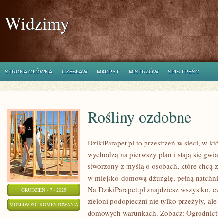
Widzimy
STRONA GŁÓWNA
CZESŁAW
MADRYT
MISTRZÓW
SPIS TREŚCI
Rośliny ozdobne
DzikiParapet.pl to przestrzeń w sieci, w 
wychodzą na pierwszy plan i stają się gw
stworzony z myślą o osobach, które chcą 
w miejsko-domową dżunglę, pełną natchni
Na DzikiParapet.pl znajdziesz wszystko, c
GRUDZIEŃ - 7 - 2025
zieloni podopieczni nie tylko przeżyły, al
ROŚLINY
MOŻLIWOŚĆ KOMENTOWANIA
domowych warunkach. Zobacz: Ogrodnictw
OZDOBNE
ZOSTAŁA WYŁĄCZONA