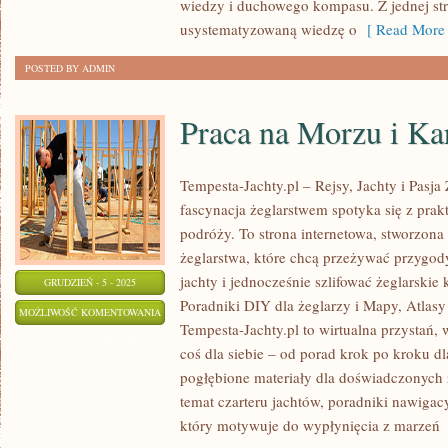
wiedzy i duchowego kompasu. Z jednej st
usystematyzowaną wiedzę o
[ Read More 
POSTED BY ADMIN
Praca na Morzu i Ka
Tempesta-Jachty.pl – Rejsy, Jachty i Pasja
fascynacja żeglarstwem spotyka się z prakt
podróży. To strona internetowa, stworzona
żeglarstwa, które chcą przeżywać przygo
jachty i jednocześnie szlifować żeglarski
GRUDZIEŃ - 5 - 2025
Poradniki DIY dla żeglarzy i Mapy, Atlasy
PRACA
MOŻLIWOŚĆ KOMENTOWANIA
Tempesta-Jachty.pl to wirtualna przystań, 
NA
ZOSTAŁA WYŁĄCZONA
coś dla siebie – od porad krok po kroku d
MORZU
pogłębione materiały dla doświadczonych ż
I
temat czarteru jachtów, poradniki nawigac
KARIERY
który motywuje do wypłynięcia z marzeń
[
MORSKIE