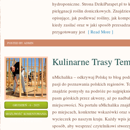
hydroponiczne. Strona DzikiParapet.pl t
pielęgnacji roślin doniczkowych. Znajdzie
opisujące, jak podlewać rośliny, jak kom
kiedy zasilać oraz w jaki sposób przesadz
przygotowany jest
[ Read More ]
POSTED BY ADMIN
Kulinarne Trasy Te
uMichalika – odkrywaj Polskę to blog podr
pasji do poznawania polskich regionów. T
znajdzie pomysły na podróże po najpiękni
pasm górskich przez akweny, aż po nadbałt
miejscowości. Na portalu uMichalika znaj
GRUDZIEŃ - 6 - 2025
po miejscach, konkretne wskazówki oraz s
KULINARNE
MOŻLIWOŚĆ KOMENTOWANIA
wycieczek po naszym kraju. Każdy wpis j
TRASY
ZOSTAŁA WYŁĄCZONA
sposób, aby wesprzeć czytelnikowi stworz
TEMATYCZNE