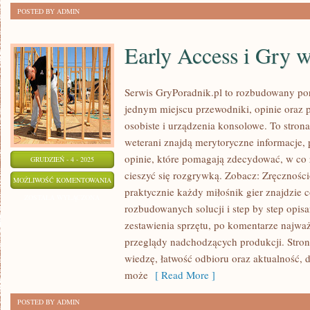
POSTED BY ADMIN
Early Access i Gry 
Serwis GryPoradnik.pl to rozbudowany port
jednym miejscu przewodniki, opinie oraz 
osobiste i urządzenia konsolowe. To strona
weterani znajdą merytoryczne informacje,
opinie, które pomagają zdecydować, w co
GRUDZIEŃ - 4 - 2025
cieszyć się rozgrywką. Zobacz: Zręcznościo
EARLY
MOŻLIWOŚĆ KOMENTOWANIA
praktycznie każdy miłośnik gier znajdzie c
ACCESS
ZOSTAŁA WYŁĄCZONA
rozbudowanych solucji i step by step opis
I
zestawienia sprzętu, po komentarze najważ
GRY
przeglądy nadchodzących produkcji. Stron
W
wiedzę, łatwość odbioru oraz aktualność,
PRODUKCJI
może
[ Read More ]
POSTED BY ADMIN