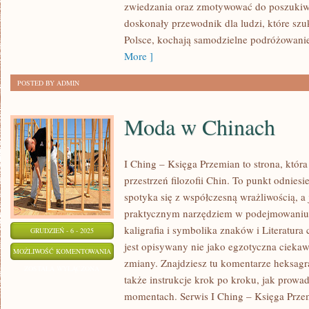
zwiedzania oraz zmotywować do poszukiwa
doskonały przewodnik dla ludzi, które szu
Polsce, kochają samodzielne podróżowanie
More ]
POSTED BY ADMIN
Moda w Chinach
I Ching – Księga Przemian to strona, któr
przestrzeń filozofii Chin. To punkt odniesi
spotyka się z współczesną wrażliwością, a
praktycznym narzędziem w podejmowaniu 
kaligrafia i symbolika znaków i Literatura 
GRUDZIEŃ - 6 - 2025
jest opisywany nie jako egzotyczna ciekaw
MODA
MOŻLIWOŚĆ KOMENTOWANIA
zmiany. Znajdziesz tu komentarze heksag
W
ZOSTAŁA WYŁĄCZONA
także instrukcje krok po kroku, jak prowa
CHINACH
momentach. Serwis I Ching – Księga Prz