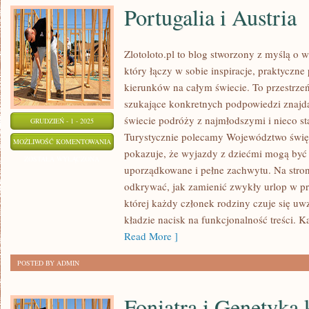
Portugalia i Austria
Zlotoloto.pl to blog stworzony z myślą o 
który łączy w sobie inspiracje, praktyczn
kierunków na całym świecie. To przestrze
szukające konkretnych podpowiedzi znaj
świecie podróży z najmłodszymi i nieco s
GRUDZIEŃ - 1 - 2025
Turystycznie polecamy Województwo święto
PORTUGALIA
MOŻLIWOŚĆ KOMENTOWANIA
pokazuje, że wyjazdy z dziećmi mogą być 
I
ZOSTAŁA WYŁĄCZONA
uporządkowane i pełne zachwytu. Na stro
AUSTRIA
odkrywać, jak zamienić zwykły urlop w p
której każdy członek rodziny czuje się uwz
kładzie nacisk na funkcjonalność treści. K
Read More ]
POSTED BY ADMIN
Foniatra i Genetyka 