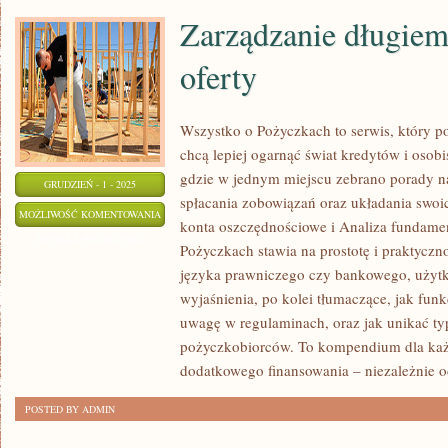
Zarządzanie długiem 
oferty
Wszystko o Pożyczkach to serwis, który po
chcą lepiej ogarnąć świat kredytów i osobi
gdzie w jednym miejscu zebrano porady n
GRUDZIEŃ - 1 - 2025
spłacania zobowiązań oraz układania swoi
ZARZĄDZANIE
MOŻLIWOŚĆ KOMENTOWANIA
konta oszczędnościowe i Analiza fundamen
DŁUGIEM
ZOSTAŁA WYŁĄCZONA
Pożyczkach stawia na prostotę i praktycz
I
języka prawniczego czy bankowego, użytk
BANKI
wyjaśnienia, po kolei tłumaczące, jak fun
I
uwagę w regulaminach, oraz jak unikać ty
ICH
pożyczkobiorców. To kompendium dla każd
OFERTY
dodatkowego finansowania – niezależnie o
POSTED BY ADMIN