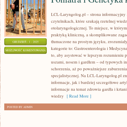
LCL-Laryngolog.pl – strona informacyjny 
czytelnikach, które szukają rzetelnej wie
otolaryngologicznej. To miejsce, w którym
praktyką kliniczną, a skomplikowane zag
tłumaczone na prostym języku, zrozumiał
GRUDZIEŃ - 1 - 2025
kategorie to: Gastroenterologia i Medycyna
FONIATRA
MOŻLIWOŚĆ KOMENTOWANIA
to, aby asystować w lepszym rozumieniu 
I
ZOSTAŁA WYŁĄCZONA
uszami, nosem i gardłem – od typowych inf
GENETYKA
schorzenia, aż po poważniejsze zaburzeni
KLINICZNA
specjalistycznej. Na LCL-Laryngolog.pl 
informacje, jak i bardziej szczegółowe art
informacje na temat zdrowia gardła i krtan
wiedzy
[ Read More ]
POSTED BY ADMIN