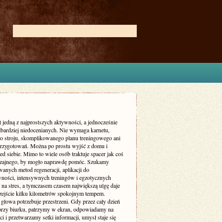
t jedną z najprostszych aktywności, a jednocześnie
ajbardziej niedocenianych. Nie wymaga karnetu,
go stroju, skomplikowanego planu treningowego ani
przygotowań. Można po prostu wyjść z domu i
ed siebie. Mimo to wiele osób traktuje spacer jak coś
zajnego, by mogło naprawdę pomóc. Szukamy
anych metod regeneracji, aplikacji do
ności, intensywnych treningów i egzotycznych
na stres, a tymczasem czasem największą ulgę daje
zejście kilku kilometrów spokojnym tempem.
głowa potrzebuje przestrzeni. Gdy przez cały dzień
przy biurku, patrzymy w ekran, odpowiadamy na
 i przetwarzamy setki informacji, umysł staje się