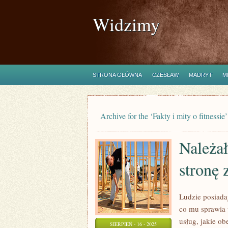
Widzimy
STRONA GŁÓWNA
CZESŁAW
MADRYT
M
Archive for the ‘Fakty i mity o fitnessie
Należa
stronę 
Ludzie posiadaj
co mu sprawia
usług, jakie o
SIERPIEŃ - 16 - 2025