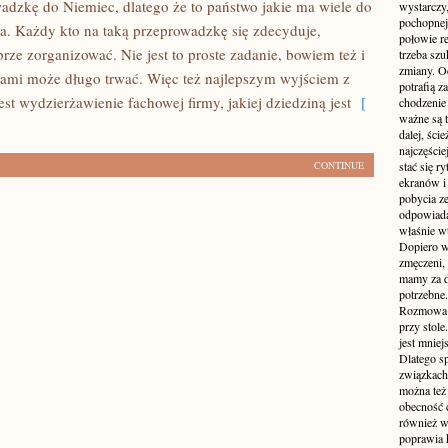
wadzkę do Niemiec, dlatego że to państwo jakie ma wiele do
wystarczy,
pochopnej
. Każdy kto na taką przeprowadzkę się zdecyduje,
połowie r
rze zorganizować. Nie jest to proste zadanie, bowiem też i
trzeba sz
zmiany. Oc
tami może długo trwać. Więc też najlepszym wyjściem z
potrafią z
 jest wydzierżawienie fachowej firmy, jakiej dziedziną jest
[
chodzenie
ważne są t
dalej, ści
najczęści
CONTINUE
stać się 
ekranów i
pobycia ze
odpowiada
właśnie w
Dopiero w
zmęczeni, 
mamy za d
potrzebne.
Rozmowa p
przy stole
jest mniej
Dlatego s
związkach 
można też 
obecność c
również w
poprawia 