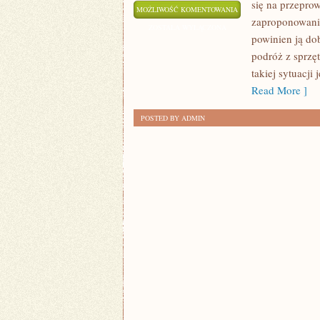
się na przepro
FIRMA
MOŻLIWOŚĆ KOMENTOWANIA
zaproponowania
OD
ZOSTAŁA WYŁĄCZONA
powinien ją dob
PRZEPROWADZEK
podróż z sprzę
takiej sytuacji
Read More ]
POSTED BY ADMIN