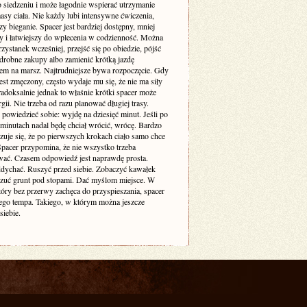
o siedzeniu i może łagodnie wspierać utrzymanie
sy ciała. Nie każdy lubi intensywne ćwiczenia,
zy bieganie. Spacer jest bardziej dostępny, mniej
cy i łatwiejszy do wplecenia w codzienność. Można
zystanek wcześniej, przejść się po obiedzie, pójść
drobne zakupy albo zamienić krótką jazdę
m na marsz. Najtrudniejsze bywa rozpoczęcie. Gdy
est zmęczony, często wydaje mu się, że nie ma siły
adoksalnie jednak to właśnie krótki spacer może
gii. Nie trzeba od razu planować długiej trasy.
powiedzieć sobie: wyjdę na dziesięć minut. Jeśli po
 minutach nadal będę chciał wrócić, wrócę. Bardzo
zuje się, że po pierwszych krokach ciało samo chce
 Spacer przypomina, że nie wszystko trzeba
ać. Czasem odpowiedź jest naprawdę prosta.
dychać. Ruszyć przed siebie. Zobaczyć kawałek
czuć grunt pod stopami. Dać myślom miejsce. W
tóry bez przerwy zachęca do przyspieszania, spacer
ego tempa. Takiego, w którym można jeszcze
siebie.