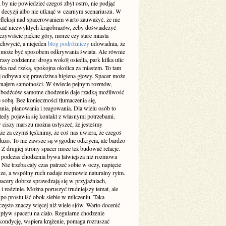
 by nie powiedzieć czegoś zbyt ostro, nie podjąć
 decyzji albo nie utknąć w czarnym scenariuszu. W
efleksji nad spacerowaniem warto zauważyć, że nie
ukać niezwykłych krajobrazów, żeby doświadczyć
zywiście piękne góry, morze czy stare miasta
achwycić, a niejeden
blog podróżniczy
udowadnia, że
 może być sposobem odkrywania świata. Ale równie
rasy codzienne: droga wokół osiedla, park kilka ulic
eżka nad rzeką, spokojna okolica za miastem. To tam
ej odbywa się prawdziwa higiena głowy. Spacer może
rytuałem samotności. W świecie pełnym rozmów,
 bodźców samotne chodzenie daje rzadką możliwość
 sobą. Bez konieczności tłumaczenia się,
nia, planowania i reagowania. Dla wielu osób to
tedy pojawia się kontakt z własnymi potrzebami.
 ciszy marszu można usłyszeć, że jesteśmy
że za czymś tęsknimy, że coś nas uwiera, że czegoś
użo. To nie zawsze są wygodne odkrycia, ale bardzo
 Z drugiej strony spacer może też budować relacje.
odczas chodzenia bywa łatwiejsza niż rozmowa
. Nie trzeba cały czas patrzeć sobie w oczy, napięcie
sze, a wspólny ruch nadaje rozmowie naturalny rytm.
pacery dobrze sprawdzają się w przyjaźniach,
i rodzinie. Można poruszyć trudniejszy temat, ale
po prostu iść obok siebie w milczeniu. Taka
zęsto znaczy więcej niż wiele słów. Warto docenić
pływ spaceru na ciało. Regularne chodzenie
kondycję, wspiera krążenie, pomaga rozruszać