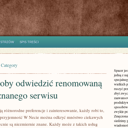
ISTRZÓW
SPIS TREŚCI
’ Category
Spacer jes
jedną z n
łoby odwiedzić renomowaną
specjalne
wielkich 
ruszyć prz
znanego serwisu
zbyt zwyc
zaawansow
produktyw
sposobów 
ą różnorodne preferencje i zainteresowanie, każdy robi to,
zwykłe pr
Zmęczona 
 przyjemność W Necie można odkryć mnóstwo ciekawych
siedzimy 
becnie są niezmiernie znane. Każdy może z takich usług
wiadomości