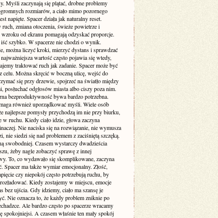
y. Myśli zaczynają się plątać, drobne problemy
ogromnych rozmiarów, a ciało mimo pozornego
est napięte. Spacer działa jak naturalny reset.
ruch, zmiana otoczenia, świeże powietrze i
 wzroku od ekranu pomagają odzyskać proporcje.
 iść szybko. W spacerze nie chodzi o wynik.
e, można liczyć kroki, mierzyć dystans i sprawdzać
 najważniejsza wartość często pojawia się wtedy,
tajemy traktować ruch jak zadanie. Spacer może być
z celu. Można skręcić w boczną ulicę, wejść do
rzymać się przy drzewie, spojrzeć na światło między
, posłuchać odgłosów miasta albo ciszy poza nim.
rna bezproduktywność bywa bardzo potrzebna.
maga również uporządkować myśli. Wiele osób
że najlepsze pomysły przychodzą im nie przy biurku,
e w ruchu. Kiedy ciało idzie, głowa zaczyna
naczej. Nie naciska się na rozwiązanie, nie wymusza
, nie siedzi się nad problemem z zaciśniętą szczęką.
ną swobodniej. Czasem wystarczy dwadzieścia
szu, żeby nagle zobaczyć sprawę z innej
wy. To, co wydawało się skomplikowane, zaczyna
ać. Spacer ma także wymiar emocjonalny. Złość,
pięcie czy niepokój często potrzebują ruchu, by
 rozładować. Kiedy zostajemy w miejscu, emocje
s bez ujścia. Gdy idziemy, ciało ma szansę je
ć. Nie oznacza to, że każdy problem zniknie po
zechadzce. Ale bardzo często po spacerze wracamy
ę spokojniejsi. A czasem właśnie ten mały spokój