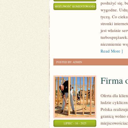
posłużyć się, 
NALEŻAŁOBY
MOŻLIWOŚĆ KOMENTOWANIA
wygodne. Usługi
ODWIEDZIĆ
ZOSTAŁA WYŁĄCZONA
tyczą. Co ciek
RENOMOWANĄ
stronki interne
STRONĘ
jest właśnie se
ZNANEGO
turbosprężarek
SERWISU
niezmiernie wsp
Read More ]
POSTED BY ADMIN
Firma 
Oferta dla kli
ludzie cyklicz
Polska realizu
granicą wolno 
miejscowościach
LIPIEC - 16 - 2025