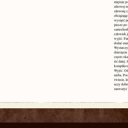
mięśnie p
zdrowej ma
siłownię c
obciążają
wysiąść pr
pieszo po 
samochode
człowiek j
wyjść. Par
dodać ener
Wystarczy 
dziesięciu
często oka
iść dalej.
komplikow
Wyjść. Od
nieba. Po
świecie, k
uczy dobr
zauważyć 