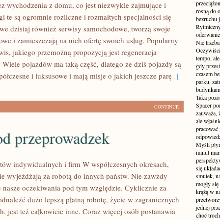
przeciążon
bez wychodzenia z domu, co jest niezwykle zajmujące i
rosną do 
 te są ogromnie rozliczne i rozmaitych specjalności się
bezruchu j
Rytmiczny 
awe dzisiaj również serwisy samochodowe, tworzą swoje
oderwanie
towe i zamieszczają na nich ofertę swoich usług. Popularny
Nie trzeba
Oczywiści
rwis, jakiego przemożną propozycją jest regeneracja
tempo, ale
. Wiele pojazdów ma taką część, dlatego że dziś pojazdy są
gdy przes
czasem be
ółczesne i luksusowe i mają misje o jakich jeszcze parę
[
parku, zat
budynkami
Taka pozo
Spacer po
CONTINUE
zauważa, 
ale właśni
pracować i
od przeprowadzek
odpowiedzi
Myśli pły
minut mar
perspekty
entów indywidualnych i firm W współczesnych okresach,
się układ
nie wyjeżdżają za robotą do innych państw. Nie zawżdy
smutek, na
mogły się
je nasze oczekiwania pod tym względzie. Cyklicznie za
krążą w na
odnaleźć dużo lepszą płatną robotę, życie w zagranicznych
przetworzy
jednej pr
, jest też całkowicie inne. Coraz więcej osób postanawia
choć troch