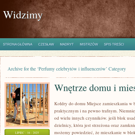
Widzimy
STRONA GŁÓWNA
CZESŁAW
MADRYT
MISTRZÓW
SPIS TREŚCI
Archive for the ‘Perfumy celebrytów i influencerów’ Category
Wnętrze domu i mie
Kołdry do domu Miejsce zamieszkania w bl
praktycznym i na pewno trafnym. Niemniej 
od wielu innych czynników. jeśli blok usa
dzielnicy, która jest strzeżona oraz zamkn
możemy powiedzieć, że mieszkanie w bloku 
LIPIEC - 16 - 2025