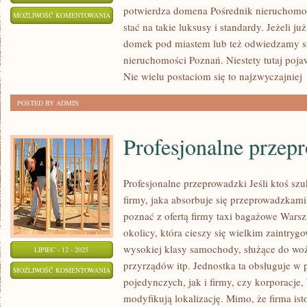
potwierdza domena Pośrednik nieruchomo
WNĘTRZE
MOŻLIWOŚĆ KOMENTOWANIA
stać na takie luksusy i standardy. Jeżeli 
DOMU
ZOSTAŁA WYŁĄCZONA
domek pod miastem lub też odwiedzamy st
I
nieruchomości Poznań. Niestety tutaj poja
MIESZKANIA
Nie wielu postaciom się to najzwyczajniej
POSTED BY ADMIN
Profesjonalne przep
Profesjonalne przeprowadzki Jeśli ktoś szu
firmy, jaka absorbuje się przeprowadzkami
poznać z ofertą firmy taxi bagażowe Wars
okolicy, która cieszy się wielkim zaintry
wysokiej klasy samochody, służące do woż
LIPIEC - 12 - 2025
przyrządów itp. Jednostka ta obsługuje w
PROFESJONALNE
MOŻLIWOŚĆ KOMENTOWANIA
pojedynczych, jak i firmy, czy korporacje,
PRZEPROWADZKI
ZOSTAŁA WYŁĄCZONA
modyfikują lokalizację. Mimo, że firma isto