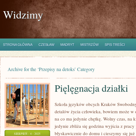
Widzimy
STRONA GŁÓWNA
CZESŁAW
MADRYT
MISTRZÓW
SPIS TREŚCI
Archive for the ‘Przepisy na detoks’ Category
Pięlęgnacja działki
Szkoła języków obcych Kraków Swobodny 
detalów życia człowieka, bowiem może w o
na co ma jedynie chętkę. Wolny czas, na k
jedynie zbliża się godzina wyjścia z prac
błyskawicznie do domu i cieszymy się już
SIERPIEŃ - 4 - 2025