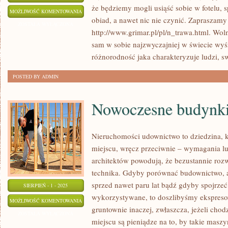
że będziemy mogli usiąść sobie w fotelu, s
PIĘLĘGNACJA
MOŻLIWOŚĆ KOMENTOWANIA
obiad, a nawet nic nie czynić. Zapraszamy
DZIAŁKI
ZOSTAŁA WYŁĄCZONA
http://www.grimar.pl/pl/n_trawa.html. Wol
sam w sobie najzwyczajniej w świecie wyś
różnorodność jaka charakteryzuje ludzi, 
POSTED BY ADMIN
Nowoczesne budynk
Nieruchomości udownictwo to dziedzina, k
miejscu, wręcz przeciwnie – wymagania lu
architektów powodują, że bezustannie rozwi
technika. Gdyby porównać budownictwo, 
sprzed nawet paru lat bądź gdyby spojrzeć
SIERPIEŃ - 1 - 2025
wykorzystywane, to doszlibyśmy ekspresow
NOWOCZESNE
MOŻLIWOŚĆ KOMENTOWANIA
gruntownie inaczej, zwłaszcza, jeżeli chod
BUDYNKI
ZOSTAŁA WYŁĄCZONA
miejscu są pieniądze na to, by takie masz