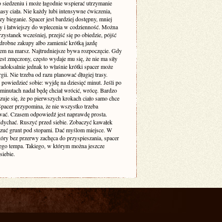
o siedzeniu i może łagodnie wspierać utrzymanie
sy ciała. Nie każdy lubi intensywne ćwiczenia,
zy bieganie. Spacer jest bardziej dostępny, mniej
cy i łatwiejszy do wplecenia w codzienność. Można
zystanek wcześniej, przejść się po obiedzie, pójść
drobne zakupy albo zamienić krótką jazdę
m na marsz. Najtrudniejsze bywa rozpoczęcie. Gdy
est zmęczony, często wydaje mu się, że nie ma siły
adoksalnie jednak to właśnie krótki spacer może
gii. Nie trzeba od razu planować długiej trasy.
powiedzieć sobie: wyjdę na dziesięć minut. Jeśli po
 minutach nadal będę chciał wrócić, wrócę. Bardzo
zuje się, że po pierwszych krokach ciało samo chce
 Spacer przypomina, że nie wszystko trzeba
ać. Czasem odpowiedź jest naprawdę prosta.
dychać. Ruszyć przed siebie. Zobaczyć kawałek
czuć grunt pod stopami. Dać myślom miejsce. W
tóry bez przerwy zachęca do przyspieszania, spacer
ego tempa. Takiego, w którym można jeszcze
siebie.