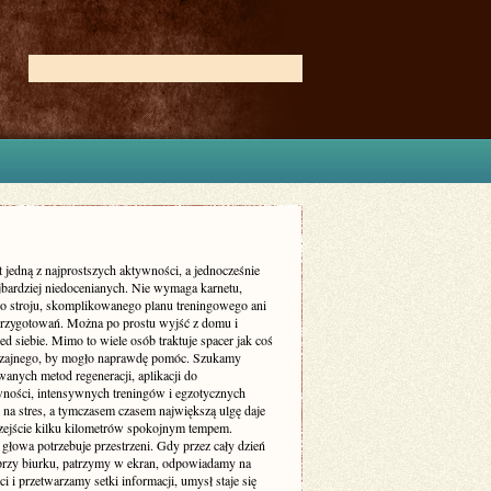
t jedną z najprostszych aktywności, a jednocześnie
ajbardziej niedocenianych. Nie wymaga karnetu,
go stroju, skomplikowanego planu treningowego ani
przygotowań. Można po prostu wyjść z domu i
ed siebie. Mimo to wiele osób traktuje spacer jak coś
zajnego, by mogło naprawdę pomóc. Szukamy
anych metod regeneracji, aplikacji do
ności, intensywnych treningów i egzotycznych
na stres, a tymczasem czasem największą ulgę daje
zejście kilku kilometrów spokojnym tempem.
głowa potrzebuje przestrzeni. Gdy przez cały dzień
przy biurku, patrzymy w ekran, odpowiadamy na
 i przetwarzamy setki informacji, umysł staje się