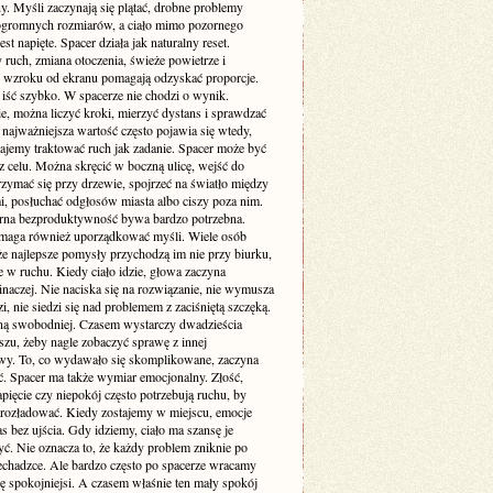
y. Myśli zaczynają się plątać, drobne problemy
ogromnych rozmiarów, a ciało mimo pozornego
est napięte. Spacer działa jak naturalny reset.
ruch, zmiana otoczenia, świeże powietrze i
 wzroku od ekranu pomagają odzyskać proporcje.
 iść szybko. W spacerze nie chodzi o wynik.
e, można liczyć kroki, mierzyć dystans i sprawdzać
 najważniejsza wartość często pojawia się wtedy,
tajemy traktować ruch jak zadanie. Spacer może być
z celu. Można skręcić w boczną ulicę, wejść do
rzymać się przy drzewie, spojrzeć na światło między
, posłuchać odgłosów miasta albo ciszy poza nim.
rna bezproduktywność bywa bardzo potrzebna.
maga również uporządkować myśli. Wiele osób
że najlepsze pomysły przychodzą im nie przy biurku,
e w ruchu. Kiedy ciało idzie, głowa zaczyna
naczej. Nie naciska się na rozwiązanie, nie wymusza
, nie siedzi się nad problemem z zaciśniętą szczęką.
ną swobodniej. Czasem wystarczy dwadzieścia
szu, żeby nagle zobaczyć sprawę z innej
wy. To, co wydawało się skomplikowane, zaczyna
ać. Spacer ma także wymiar emocjonalny. Złość,
pięcie czy niepokój często potrzebują ruchu, by
 rozładować. Kiedy zostajemy w miejscu, emocje
s bez ujścia. Gdy idziemy, ciało ma szansę je
ć. Nie oznacza to, że każdy problem zniknie po
zechadzce. Ale bardzo często po spacerze wracamy
ę spokojniejsi. A czasem właśnie ten mały spokój