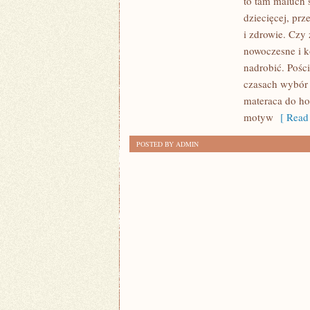
to tam maluch s
DZIECIĘCĄ
dziecięcej, pr
–
i zdrowie. Czy 
NAJWAŻNIEJSZE
nowoczesne i ko
ASPEKTY
nadrobić. Pości
czasach wybór 
DO
materaca do ho
ROZWAŻENIA
motyw
[ Read 
POSTED BY ADMIN