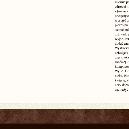
mięśnie p
zdrowej ma
siłownię c
obciążają
wysiąść pr
pieszo po 
samochode
człowiek j
wyjść. Par
dodać ener
Wystarczy 
dziesięciu
często oka
iść dalej.
komplikow
Wyjść. Od
nieba. Po
świecie, k
uczy dobr
zauważyć 