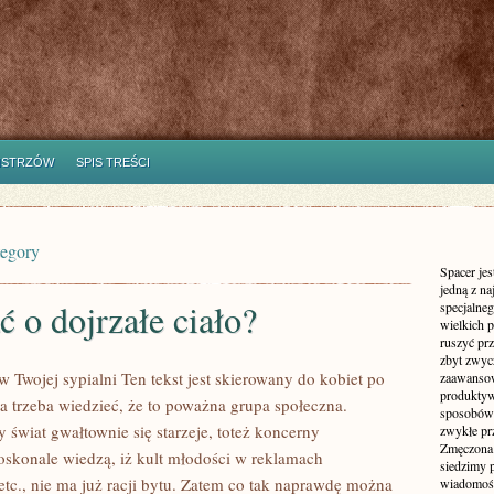
ISTRZÓW
SPIS TREŚCI
tegory
Spacer jes
jedną z n
ć o dojrzałe ciało?
specjalne
wielkich 
ruszyć prz
zbyt zwyc
w Twojej sypialni Ten tekst jest skierowany do kobiet po
zaawansow
produktyw
 a trzeba wiedzieć, że to poważna grupa społeczna.
sposobów 
y świat gwałtownie się starzeje, toteż koncerny
zwykłe pr
Zmęczona 
skonale wiedzą, iż kult młodości w reklamach
siedzimy 
etc., nie ma już racji bytu. Zatem co tak naprawdę można
wiadomości