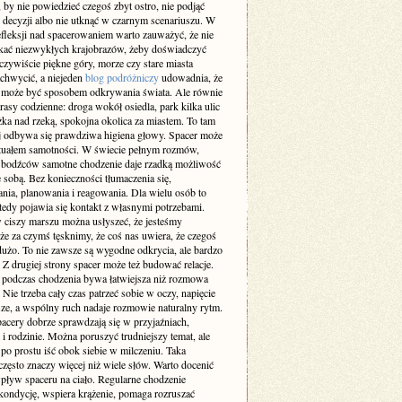
 by nie powiedzieć czegoś zbyt ostro, nie podjąć
 decyzji albo nie utknąć w czarnym scenariuszu. W
efleksji nad spacerowaniem warto zauważyć, że nie
ukać niezwykłych krajobrazów, żeby doświadczyć
zywiście piękne góry, morze czy stare miasta
achwycić, a niejeden
blog podróżniczy
udowadnia, że
 może być sposobem odkrywania świata. Ale równie
rasy codzienne: droga wokół osiedla, park kilka ulic
eżka nad rzeką, spokojna okolica za miastem. To tam
ej odbywa się prawdziwa higiena głowy. Spacer może
rytuałem samotności. W świecie pełnym rozmów,
 bodźców samotne chodzenie daje rzadką możliwość
 sobą. Bez konieczności tłumaczenia się,
nia, planowania i reagowania. Dla wielu osób to
tedy pojawia się kontakt z własnymi potrzebami.
 ciszy marszu można usłyszeć, że jesteśmy
że za czymś tęsknimy, że coś nas uwiera, że czegoś
użo. To nie zawsze są wygodne odkrycia, ale bardzo
 Z drugiej strony spacer może też budować relacje.
odczas chodzenia bywa łatwiejsza niż rozmowa
. Nie trzeba cały czas patrzeć sobie w oczy, napięcie
sze, a wspólny ruch nadaje rozmowie naturalny rytm.
pacery dobrze sprawdzają się w przyjaźniach,
i rodzinie. Można poruszyć trudniejszy temat, ale
po prostu iść obok siebie w milczeniu. Taka
zęsto znaczy więcej niż wiele słów. Warto docenić
pływ spaceru na ciało. Regularne chodzenie
kondycję, wspiera krążenie, pomaga rozruszać