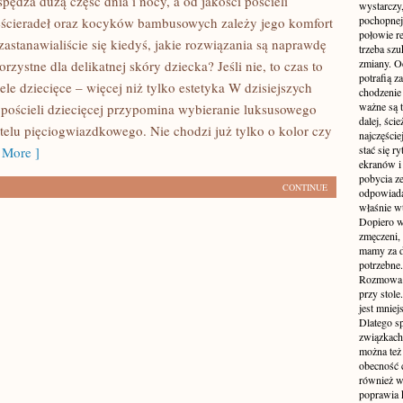
pędza dużą część dnia i nocy, a od jakości pościeli
wystarczy,
pochopnej
ześcieradeł oraz kocyków bambusowych zależy jego komfort
połowie r
zastanawialiście się kiedyś, jakie rozwiązania są naprawdę
trzeba sz
zmiany. Oc
rzystne dla delikatnej skóry dziecka? Jeśli nie, to czas to
potrafią z
ele dziecięce – więcej niż tylko estetyka W dzisiejszych
chodzenie
ważne są t
pościeli dziecięcej przypomina wybieranie luksusowego
dalej, ści
telu pięciogwiazdkowego. Nie chodzi już tylko o kolor czy
najczęści
stać się 
More ]
ekranów i
pobycia ze
CONTINUE
odpowiada
właśnie w
Dopiero w
zmęczeni, 
mamy za d
potrzebne.
Rozmowa p
przy stole
jest mniej
Dlatego s
związkach 
można też 
obecność c
również w
poprawia 