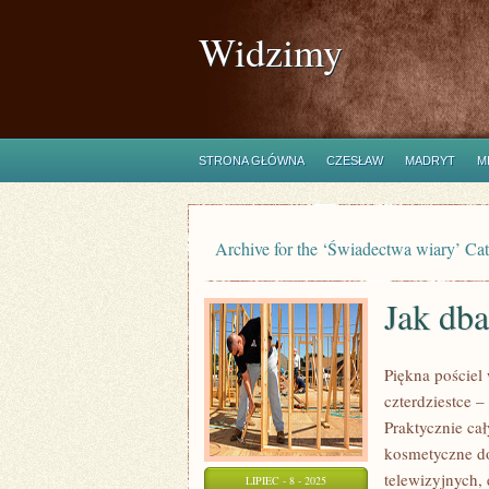
Widzimy
STRONA GŁÓWNA
CZESŁAW
MADRYT
M
Archive for the ‘Świadectwa wiary’ Ca
Jak dba
Piękna pościel 
czterdziestce –
Praktycznie cał
kosmetyczne do
telewizyjnych, 
LIPIEC - 8 - 2025