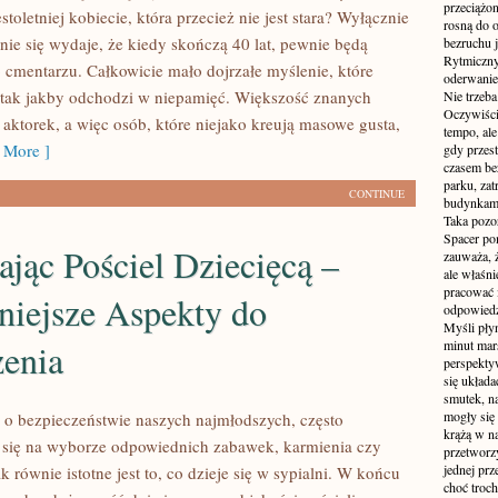
przeciążon
estoletniej kobiecie, która przecież nie jest stara? Wyłącznie
rosną do 
ie się wydaje, że kiedy skończą 40 lat, pewnie będą
bezruchu j
Rytmiczny 
o cmentarzu. Całkowicie mało dojrzałe myślenie, które
oderwanie
tak jakby odchodzi w niepamięć. Większość znanych
Nie trzeba
Oczywiści
aktorek, a więc osób, które niejako kreują masowe gusta,
tempo, ale
 More ]
gdy przes
czasem be
parku, zat
CONTINUE
budynkami
Taka pozo
Spacer po
jąc Pościel Dziecięcą –
zauważa, 
ale właśni
pracować i
niejsze Aspekty do
odpowiedzi
Myśli pły
enia
minut mar
perspekty
się układ
smutek, na
mogły się
o bezpieczeństwie naszych najmłodszych, często
krążą w na
 się na wyborze odpowiednich zabawek, karmienia czy
przetworzy
jednej pr
k równie istotne jest to, co dzieje się w sypialni. W końcu
choć troch