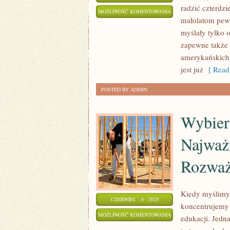
radzić czterdzi
JAK
MOŻLIWOŚĆ KOMENTOWANIA
małolatom pewn
DBAĆ
ZOSTAŁA WYŁĄCZONA
myślały tylko 
O
zapewne także 
DOJRZAŁE
amerykańskich 
CIAŁO?
jest już
[ Read
POSTED BY ADMIN
Wybiera
Najważ
Rozważ
Kiedy myślimy 
CZERWIEC - 8 - 2025
koncentrujemy
WYBIERAJĄC
MOŻLIWOŚĆ KOMENTOWANIA
edukacji. Jedna
POŚCIEL
ZOSTAŁA WYŁĄCZONA