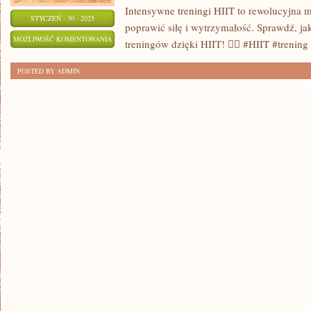
Intensywne treningi HIIT to rewolucyjna 
STYCZEŃ - 30 - 2025
poprawić siłę i wytrzymałość. Sprawdź, j
INTENSYWNE
MOŻLIWOŚĆ KOMENTOWANIA
treningów dzięki HIIT! 🏋️‍♂️ #HIIT #trenin
TRENINGI
ZOSTAŁA WYŁĄCZONA
POSTED BY ADMIN
HIIT:
SKUTECZNA
METODA
NA
ROZWÓJ
SIŁY
I
WYTRZYMAŁOŚCI