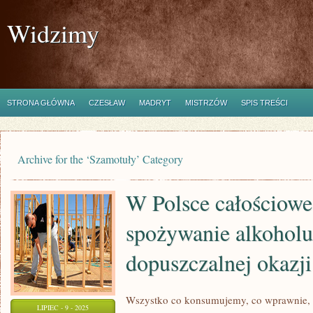
Widzimy
STRONA GŁÓWNA
CZESŁAW
MADRYT
MISTRZÓW
SPIS TREŚCI
Archive for the ‘Szamotuły’ Category
W Polsce całościowe 
spożywanie alkoholu
dopuszczalnej okazji
Wszystko co konsumujemy, co wprawnie, 
LIPIEC - 9 - 2025