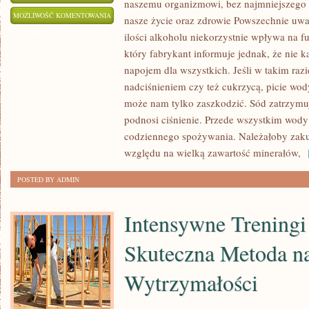
naszemu organizmowi, bez najmniejszego
W
MOŻLIWOŚĆ KOMENTOWANIA
nasze życie oraz zdrowie Powszechnie uważ
POLSCE
ZOSTAŁA WYŁĄCZONA
ilości alkoholu niekorzystnie wpływa na 
CAŁOŚCIOWE
który fabrykant informuje jednak, że nie 
JEST
napojem dla wszystkich. Jeśli w takim ra
SPOŻYWANIE
nadciśnieniem czy też cukrzycą, picie wo
ALKOHOLU
może nam tylko zaszkodzić. Sód zatrzymu
podnosi ciśnienie. Przede wszystkim wody 
PRZY
codziennego spożywania. Należałoby zaku
KAŻDEJ
względu na wielką zawartość minerałów,
[
DOPUSZCZALNEJ
OKAZJI
POSTED BY ADMIN
Intensywne Treningi
Skuteczna Metoda na
Wytrzymałości