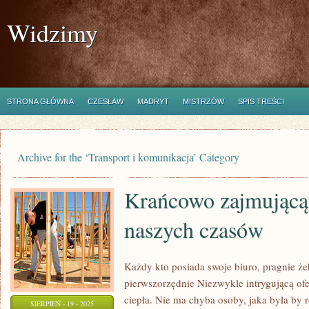
Widzimy
STRONA GŁÓWNA
CZESŁAW
MADRYT
MISTRZÓW
SPIS TREŚCI
Archive for the ‘Transport i komunikacja’ Category
Krańcowo zajmującą 
naszych czasów
Każdy kto posiada swoje biuro, pragnie że
pierwszorzędnie Niezwykle intrygującą of
ciepła. Nie ma chyba osoby, jaka była by 
SIERPIEŃ - 19 - 2025