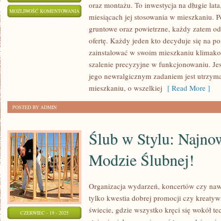
oraz montażu. To inwestycja na długie lata,
KRAŃCOWO
MOŻLIWOŚĆ KOMENTOWANIA
miesiącach jej stosowania w mieszkaniu. P
ZAJMUJĄCĄ
ZOSTAŁA WYŁĄCZONA
gruntowe oraz powietrzne, każdy zatem odn
SUGESTIĄ
ofertę. Każdy jeden kto decyduje się na po
NASZYCH
zainstalować w swoim mieszkaniu klimakon
CZASÓW
szalenie precyzyjne w funkcjonowaniu. Jes
jego newralgicznym zadaniem jest utrzyma
mieszkaniu, o wszelkiej
[ Read More ]
POSTED BY ADMIN
Ślub w Stylu: Najno
Modzie Ślubnej!
Organizacja wydarzeń, koncertów czy naw
tylko kwestia dobrej promocji czy kreaty
świecie, gdzie wszystko kręci się wokół tec
CZERWIEC - 19 - 2025