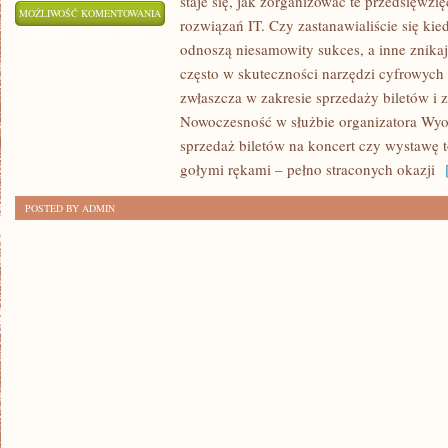
staje się, jak zorganizować te przedsięwz
ŚLUB
MOŻLIWOŚĆ KOMENTOWANIA
rozwiązań IT. Czy zastanawialiście się kie
W
ZOSTAŁA WYŁĄCZONA
odnoszą niesamowity sukces, a inne znika
STYLU:
często w skuteczności narzędzi cyfrowych
NAJNOWSZE
zwłaszcza w zakresie sprzedaży biletów i 
TRENDY
Nowoczesność w służbie organizatora Wyob
W
sprzedaż biletów na koncert czy wystawę t
MODZIE
gołymi rękami – pełno straconych okazji
[
ŚLUBNEJ!
POSTED BY ADMIN