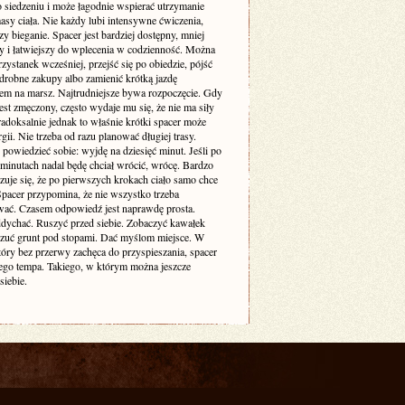
o siedzeniu i może łagodnie wspierać utrzymanie
sy ciała. Nie każdy lubi intensywne ćwiczenia,
zy bieganie. Spacer jest bardziej dostępny, mniej
cy i łatwiejszy do wplecenia w codzienność. Można
zystanek wcześniej, przejść się po obiedzie, pójść
drobne zakupy albo zamienić krótką jazdę
m na marsz. Najtrudniejsze bywa rozpoczęcie. Gdy
est zmęczony, często wydaje mu się, że nie ma siły
adoksalnie jednak to właśnie krótki spacer może
gii. Nie trzeba od razu planować długiej trasy.
powiedzieć sobie: wyjdę na dziesięć minut. Jeśli po
 minutach nadal będę chciał wrócić, wrócę. Bardzo
zuje się, że po pierwszych krokach ciało samo chce
 Spacer przypomina, że nie wszystko trzeba
ać. Czasem odpowiedź jest naprawdę prosta.
dychać. Ruszyć przed siebie. Zobaczyć kawałek
czuć grunt pod stopami. Dać myślom miejsce. W
tóry bez przerwy zachęca do przyspieszania, spacer
ego tempa. Takiego, w którym można jeszcze
siebie.