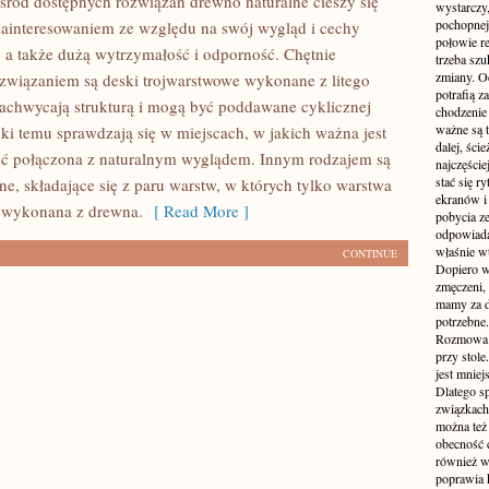
Wśród dostępnych rozwiązań drewno naturalne cieszy się
wystarczy,
pochopnej
ainteresowaniem ze względu na swój wygląd i cechy
połowie r
, a także dużą wytrzymałość i odporność. Chętnie
trzeba sz
zmiany. Oc
wiązaniem są deski trojwarstwowe wykonane z litego
potrafią z
zachwycają strukturą i mogą być poddawane cyklicznej
chodzenie
ważne są t
ęki temu sprawdzają się w miejscach, w jakich ważna jest
dalej, ści
ść połączona z naturalnym wyglądem. Innym rodzajem są
najczęści
stać się 
ne, składające się z paru warstw, w których tylko warstwa
ekranów i
t wykonana z drewna.
[ Read More ]
pobycia ze
odpowiada
właśnie w
CONTINUE
Dopiero w
zmęczeni, 
mamy za d
potrzebne.
Rozmowa p
przy stole
jest mniej
Dlatego s
związkach 
można też 
obecność c
również w
poprawia 