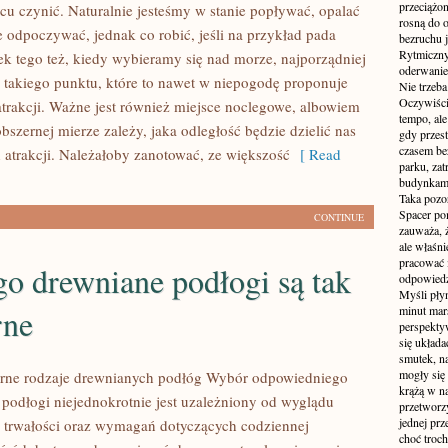
przeciążon
scu czynić. Naturalnie jesteśmy w stanie popływać, opalać
rosną do 
e odpoczywać, jednak co robić, jeśli na przykład pada
bezruchu j
Rytmiczny 
k tego też, kiedy wybieramy się nad morze, najporządniej
oderwanie
do takiego punktu, które to nawet w niepogodę proponuje
Nie trzeba
Oczywiści
rakcji. Ważne jest również miejsce noclegowe, albowiem
tempo, ale
bszernej mierze zależy, jaka odległość będzie dzielić nas
gdy przes
czasem be
h atrakcji. Należałoby zanotować, ze większość
[ Read
parku, zat
budynkami
Taka pozo
Spacer po
CONTINUE
zauważa, 
ale właśni
pracować i
o drewniane podłogi są tak
odpowiedzi
Myśli pły
rne
minut mar
perspekty
się układ
smutek, na
mogły się
arne rodzaje drewnianych podłóg Wybór odpowiedniego
krążą w na
 podłogi niejednokrotnie jest uzależniony od wyglądu
przetworzy
jednej pr
 trwałości oraz wymagań dotyczących codziennej
choć troch