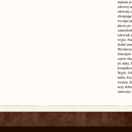
mięśnie p
zdrowej ma
siłownię c
obciążają
wysiąść pr
pieszo po 
samochode
człowiek j
wyjść. Par
dodać ener
Wystarczy 
dziesięciu
często oka
iść dalej.
komplikow
Wyjść. Od
nieba. Po
świecie, k
uczy dobr
zauważyć 