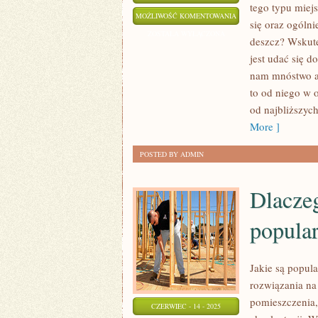
tego typu miej
WIĘKSZOŚĆ
MOŻLIWOŚĆ KOMENTOWANIA
się oraz ogólni
DZISIEJSZYCH
ZOSTAŁA WYŁĄCZONA
deszcz? Wskute
HOTELI
jest udać się 
MA
nam mnóstwo at
OBOWIĄZEK
to od niego w o
POWAŻNIE
od najbliższyc
WALCZYĆ
More ]
POSTED BY ADMIN
Dlaczeg
popula
Jakie są popul
rozwiązania na
pomieszczenia,
CZERWIEC - 14 - 2025