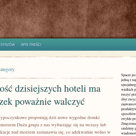
ISTRZÓW
SPIS TREŚCI
Category
Spacer jes
jedną z n
ść dzisiejszych hoteli ma
specjalne
wielkich 
ruszyć prz
zek poważnie walczyć
zbyt zwyc
zaawansow
produktyw
sposobów 
wypoczynkowe proponują dziś nowe wygodne domki
zwykłe pr
Zmęczona 
 morzem Duża grupa z nas wybierając się na wczasy lub
siedzimy 
kacje nad morzem zastanawia się, co adekwatnie wolno w
wiadomości