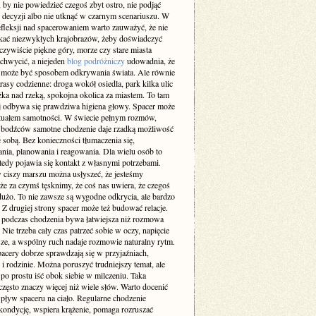
 by nie powiedzieć czegoś zbyt ostro, nie podjąć
 decyzji albo nie utknąć w czarnym scenariuszu. W
efleksji nad spacerowaniem warto zauważyć, że nie
ukać niezwykłych krajobrazów, żeby doświadczyć
zywiście piękne góry, morze czy stare miasta
achwycić, a niejeden
blog podróżniczy
udowadnia, że
 może być sposobem odkrywania świata. Ale równie
rasy codzienne: droga wokół osiedla, park kilka ulic
eżka nad rzeką, spokojna okolica za miastem. To tam
ej odbywa się prawdziwa higiena głowy. Spacer może
rytuałem samotności. W świecie pełnym rozmów,
 bodźców samotne chodzenie daje rzadką możliwość
 sobą. Bez konieczności tłumaczenia się,
nia, planowania i reagowania. Dla wielu osób to
tedy pojawia się kontakt z własnymi potrzebami.
 ciszy marszu można usłyszeć, że jesteśmy
że za czymś tęsknimy, że coś nas uwiera, że czegoś
użo. To nie zawsze są wygodne odkrycia, ale bardzo
 Z drugiej strony spacer może też budować relacje.
odczas chodzenia bywa łatwiejsza niż rozmowa
. Nie trzeba cały czas patrzeć sobie w oczy, napięcie
sze, a wspólny ruch nadaje rozmowie naturalny rytm.
pacery dobrze sprawdzają się w przyjaźniach,
i rodzinie. Można poruszyć trudniejszy temat, ale
po prostu iść obok siebie w milczeniu. Taka
zęsto znaczy więcej niż wiele słów. Warto docenić
pływ spaceru na ciało. Regularne chodzenie
kondycję, wspiera krążenie, pomaga rozruszać