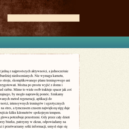
t jedną z najprostszych aktywności, a jednocześnie
ajbardziej niedocenianych. Nie wymaga karnetu,
go stroju, skomplikowanego planu treningowego ani
przygotowań. Można po prostu wyjść z domu i
ed siebie. Mimo to wiele osób traktuje spacer jak coś
zajnego, by mogło naprawdę pomóc. Szukamy
anych metod regeneracji, aplikacji do
ności, intensywnych treningów i egzotycznych
na stres, a tymczasem czasem największą ulgę daje
zejście kilku kilometrów spokojnym tempem.
głowa potrzebuje przestrzeni. Gdy przez cały dzień
przy biurku, patrzymy w ekran, odpowiadamy na
 i przetwarzamy setki informacji, umysł staje się