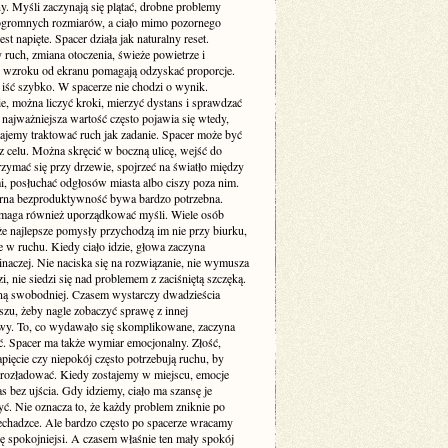
y. Myśli zaczynają się plątać, drobne problemy
ogromnych rozmiarów, a ciało mimo pozornego
est napięte. Spacer działa jak naturalny reset.
ruch, zmiana otoczenia, świeże powietrze i
 wzroku od ekranu pomagają odzyskać proporcje.
 iść szybko. W spacerze nie chodzi o wynik.
e, można liczyć kroki, mierzyć dystans i sprawdzać
 najważniejsza wartość często pojawia się wtedy,
tajemy traktować ruch jak zadanie. Spacer może być
z celu. Można skręcić w boczną ulicę, wejść do
rzymać się przy drzewie, spojrzeć na światło między
, posłuchać odgłosów miasta albo ciszy poza nim.
rna bezproduktywność bywa bardzo potrzebna.
maga również uporządkować myśli. Wiele osób
że najlepsze pomysły przychodzą im nie przy biurku,
e w ruchu. Kiedy ciało idzie, głowa zaczyna
naczej. Nie naciska się na rozwiązanie, nie wymusza
, nie siedzi się nad problemem z zaciśniętą szczęką.
ną swobodniej. Czasem wystarczy dwadzieścia
szu, żeby nagle zobaczyć sprawę z innej
wy. To, co wydawało się skomplikowane, zaczyna
ać. Spacer ma także wymiar emocjonalny. Złość,
pięcie czy niepokój często potrzebują ruchu, by
 rozładować. Kiedy zostajemy w miejscu, emocje
s bez ujścia. Gdy idziemy, ciało ma szansę je
ć. Nie oznacza to, że każdy problem zniknie po
zechadzce. Ale bardzo często po spacerze wracamy
ę spokojniejsi. A czasem właśnie ten mały spokój