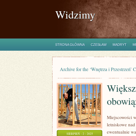
Widzimy
STRONA GŁÓWNA
CZESŁAW
MADRYT
M
Archive for the ‘Wnętrza i Przestrzeń’ 
Większo
obowią
Miejscowości 
letniskowe nad
ewentualnie wa
SIERPIEŃ - 2 - 2025