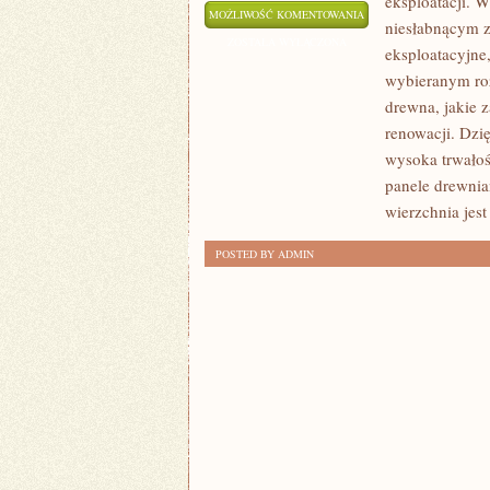
eksploatacji. 
DLACZEGO
MOŻLIWOŚĆ KOMENTOWANIA
niesłabnącym z
DREWNIANE
ZOSTAŁA WYŁĄCZONA
eksploatacyjne
PODŁOGI
wybieranym roz
SĄ
drewna, jakie 
TAK
renowacji. Dzi
POPULARNE
wysoka trwało
panele drewnia
wierzchnia jes
POSTED BY ADMIN