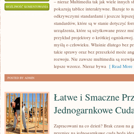
– nieraz Multimedia tak jak wiele innych sf
MIEJSCA
MOŻLIWOŚĆ KOMENTOWANIA
pokazują tablice interaktywne. Bazuje to n
PUBLICZNE
ZOSTAŁA WYŁĄCZONA
odkrywczymi standardami i jeszcze lepszej
MAJĄ
standardów, które są w stanie dotyczyć f
WIELKĄ
urządzenia, które są użytkowane przez mult
INGERENCJĘ
przykład projektory o krótkiej ogniskowej.
W
myślą o człowieku. Właśnie dlatego bez 
takie sprawy oraz bez przeszkód może ang
ZAGADNIENIA
rozwoju. Nie zawsze multimedia są rozwij
MULTIMEDIALNE
lepsze wzorce. Nieraz bywa
[ Read More 
–
CZĘSTO
POSTED BY ADMIN
Łatwe i Smaczne Prz
Jednogarnkowe Cud
Zapracowani na co dzień? Brak czasu na 
przepisy na jednogarnkowe cuda będą ide