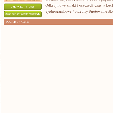
Odkryj nowe smaki i oszczędź czas w kuchn
CZERWIEC - 8 - 2025
#jednogarnkowe #przepisy #gotowanie #k
ŁATWE
MOŻLIWOŚĆ KOMENTOWANIA
I
ZOSTAŁA WYŁĄCZONA
POSTED BY ADMIN
SMACZNE
PRZEPISY
NA
JEDNOGARNKOWE
CUDA