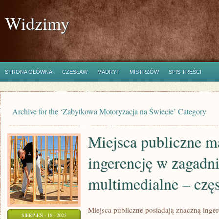
Widzimy
STRONA GŁÓWNA
CZESŁAW
MADRYT
MISTRZÓW
SPIS TREŚCI
Archive for the ‘Zabytkowa Motoryzacja na Świecie’ Category
Miejsca publiczne m
ingerencję w zagadn
multimedialne – czę
Miejsca publiczne posiadają znaczną inge
SIERPIEŃ - 18 - 2025