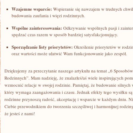
Wzajemne wsparcie:
Wspieranie się ⁤nawzajem w trudnych‌ chwil
budowania zaufania i więzi rodzinnych.
Wspólne zainteresowania:
Odkrywanie⁢ wspólnych‍ pasji i zain
spędzać czas razem w sposób ‌bardziej satysfakcjonujący.
Sporządzanie listy priorytetów:
Określenie priorytetów ‌w rodzin
oraz wartości ⁢może ułatwić Wam⁣ funkcjonowanie⁣ jako ⁤zespół.
Dziękujemy ⁣za ​przeczytanie​ naszego ​artykułu‌ na temat „6 Sposobó
⁤Rodzinnych”. Mam nadzieję, że znalazłeś/aś wiele inspirujących ⁣p
wzmocnić relacje w swojej rodzinie. Pamiętaj, że budowanie silnych w
który wymaga zaangażowania i czasu. Jednak efekty tego wysiłku‌ są 
rodzinne ⁤przynoszą radość, akceptację i wsparcie w każdym dniu. Ni
Ciebie przewodnikiem do ‌tworzenia szczęśliwej i harmonijnej rodziny
że jesteś z nami!