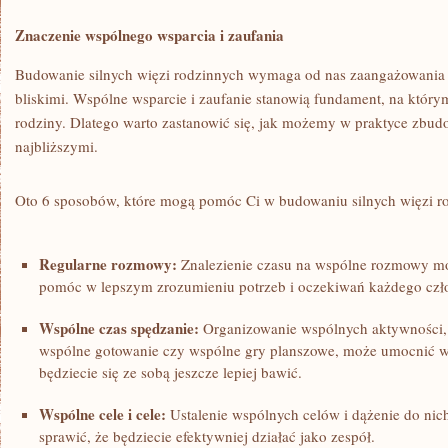
Znaczenie wspólnego wsparcia ⁤i‍ zaufania
Budowanie silnych ‍więzi rodzinnych wymaga od nas zaangażowania o
bliskimi. Wspólne‌ wsparcie⁢ i ⁢zaufanie stanowią fundament, na którym 
rodziny. Dlatego warto zastanowić się,‍ jak możemy w praktyce zbudow
najbliższymi.
Oto ​6 sposobów, które ⁢mogą pomóc Ci w budowaniu silnych więzi r
Regularne rozmowy:
Znalezienie czasu na​ wspólne rozmowy⁣ mo
pomóc w ‌lepszym zrozumieniu potrzeb ‌i oczekiwań‍ każdego ⁣czł
Wspólne czas spędzanie:
Organizowanie⁣ wspólnych aktywności, ta
wspólne ‍gotowanie czy wspólne gry planszowe, może⁤ umocnić‍ wię
będziecie⁤ się‌ ze ⁤sobą jeszcze​ lepiej ⁣bawić.
Wspólne cele i cele:
Ustalenie​ wspólnych celów i dążenie do nich⁤
sprawić, że będziecie⁤ efektywniej działać jako zespół.