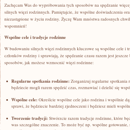
Zachęcam Was do wypróbowania tych sposobów na ‌spędzanie więcej 
⁤silnych więzi rodzinnych. Pamiętajcie, że wspólne doświadczenia ora
niezastąpione w życiu‌ rodziny. Życzę Wam mnóstwa radosnych ⁤chwi
wspomnień!
Wspólne cele i⁢ tradycje ⁤rodzinne
W budowaniu silnych ‍więzi ⁤rodzinnych⁤ kluczowe są wspólne ⁣cele i tr
członków rodziny i sprawiają,‍ że spędzanie⁣ czasu razem jest jeszcze⁣
sposobów, jak możesz wzmocnić więzi rodzinne:
Regularne spotkania rodzinne:
Zorganizuj regularne ‍spotkania 
będziecie mogli razem spędzić czas, rozmawiać ‌i dzielić się ⁣ws
Wspólne cele:
Określcie wspólne cele jako rodzina i wspólnie​ dą
sprawi, że będziecie bardziej zjednoczeni i będziesz mieli wspólny
Tworzenie tradycji:
Stwórzcie ⁣razem tradycje rodzinne, które będą
was szczególne znaczenie. To może być ⁤np. wspólne gotowanie, s