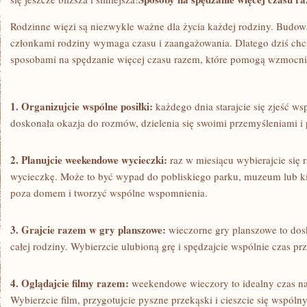
Rodzinne więzi​ są⁣ niezwykle ważne⁣ dla życia każdej rodziny. Budowa
członkami‌ rodziny wymaga czasu ‌i zaangażowania. Dlatego dziś chc
sposobami⁢ na⁣ spędzanie więcej czasu razem, które pomogą wzmocni
1. ‌Organizujcie wspólne‍ posiłki:
każdego dnia​ starajcie się zjeść wsp
doskonała okazja do rozmów, dzielenia się⁣ swoimi przemyśleniami​ i
2. Planujcie weekendowe wycieczki:
raz w miesiącu‌ wybierajcie się 
wycieczkę. ⁤Może to być wypad do pobliskiego parku, muzeum ‍lub ki
poza ⁤domem i tworzyć wspólne ⁤wspomnienia.
3. Grajcie razem w gry planszowe:
wieczorne gry planszowe to dos
całej rodziny.⁤ Wybierzcie ulubioną grę i ​spędzajcie wspólnie czas ⁤p
4. Oglądajcie filmy razem:
weekendowe wieczory to idealny czas na 
Wybierzcie film,⁣ przygotujcie pyszne przekąski i‍ cieszcie się wsp