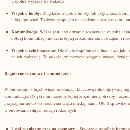
wspólne wyjazdy ‍na wakacje.
Wspólne hobby:
‍Znajdźcie wspólne hobby lub aktywność, którą 
‍lubią uprawiać. To świetny sposób na spędzanie czasu ⁤razem i b
Komunikacja:
Ważne jest, aby otwarcie rozmawiać ze sobą i‌ słuc
dobrej komunikacji​ możecie lepiej zrozumieć się nawzajem i roz
Wspólne cele‍ finansowe:
Określcie wspólne cele finansowe jako r
na ich realizację. To pokaże, że możecie osiągnąć więcej, działają
Regularne rozmowy ‌i komunikacja
W budowaniu⁣ silnych więzi ⁢rodzinnych kluczową rolę odgrywają reg
komunikacja.⁤ Dzięki nim możemy lepiej zrozumieć potrzeby i⁢ uczuci
przyczynia ⁣się do wzmocnienia więzi między nami. Oto 6 sprawdzon
w ⁢budowaniu silnych ⁤relacji rodzinnych:
Ustal⁤ regularny czas na rozmowy
– Stwórzcie wspólnie harmon