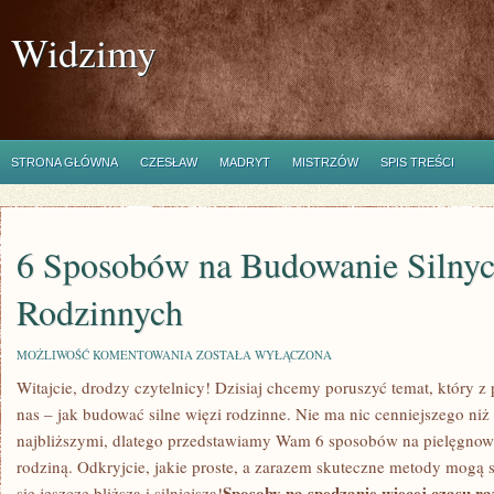
Widzimy
STRONA GŁÓWNA
CZESŁAW
MADRYT
MISTRZÓW
SPIS TREŚCI
6 Sposobów na Budowanie Silnyc
Rodzinnych
6
MOŻLIWOŚĆ KOMENTOWANIA
ZOSTAŁA WYŁĄCZONA
SPOSOBÓW
Witajcie, drodzy⁣ czytelnicy! Dzisiaj chcemy poruszyć⁤ temat,⁢ który 
NA
BUDOWANIE
nas – jak budować silne więzi rodzinne. Nie⁣ ma nic cenniejszego niż
SILNYCH
WIĘZI
⁢najbliższymi, dlatego przedstawiamy Wam 6 sposobów ‌na ⁢pielęgnowa
RODZINNYCH
⁤rodziną. Odkryjcie, jakie⁢ proste, a zarazem​ skuteczne metody mogą 
Sposoby na spędzanie ​więcej czasu r
się jeszcze bliższa i⁣ silniejsza!