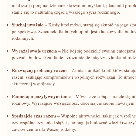
⁣miał swoją‍ porę ‍na dzielenie się swoimi myślami, planami i probl
stanie​ się to naturalną częścią waszego życia rodzinnego.
Słuchaj uważnie
– Kiedy ktoś mówi, staraj się skupić⁣ na jego sł
perspektywę. Szacunek dla innych opinii ‌jest kluczowy ‌dla ‌budo
rodzinnych.
Wyrażaj ⁤swoje uczucia
– Nie‌ bój się ⁢podzielić swoimi emocjam
⁤pozwala budować zaufanie i zrozumienie między członkami rodz
Rozwiązuj ​problemy razem
– Zamiast unikać konfliktów, starajc
razem, szukając kompromisów i wspólnych rozwiązań.‌ To‌ umocn
skutecznej⁣ współpracy.
Pamiętaj o pozytywnym tonie
– Mówiąc ze sobą,⁤ starajcie się 
rozmowy. Wyrażajcie wdzięczność, doceniajcie ‍siebie nawzajem i 
Spędzajcie czas razem
– Wspólne aktywności, takie jak wspólne⁢ 
czy wspólne czytanie książek, ⁤pomagają ‌budować więzi ⁢i tworz
zawsze cenne dla Waszej⁤ rodziny.