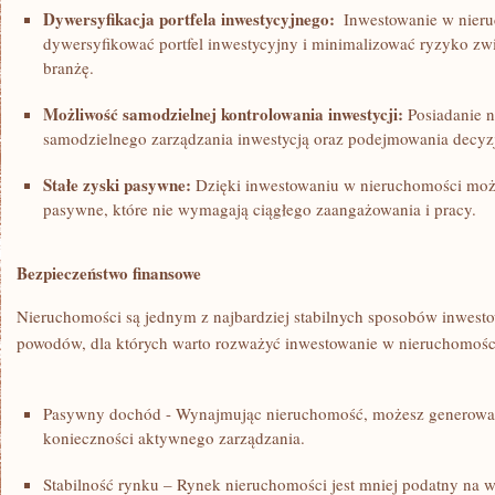
Dywersyfikacja portfela inwestycyjnego:
⁢ Inwestowanie w nier
dywersyfikować portfel inwestycyjny​ i minimalizować ‌ryzyko zwi
branżę.
Możliwość ​samodzielnej kontrolowania inwestycji:
Posiadanie n
samodzielnego⁤ zarządzania inwestycją‍ oraz⁣ podejmowania decyzj
Stałe⁣ zyski pasywne:
Dzięki ⁣inwestowaniu‌ w nieruchomości możn
pasywne,​ które ‌nie ​wymagają ciągłego zaangażowania i ⁣pracy.
Bezpieczeństwo finansowe
Nieruchomości są jednym ⁤z najbardziej stabilnych sposobów⁣ inwest
powodów, dla ‍których warto‌ rozważyć⁢ inwestowanie w nieruchomośc
Pasywny‌ dochód ⁢- Wynajmując⁤ nieruchomość, możesz generować
konieczności aktywnego zarządzania.
Stabilność rynku – ⁢Rynek nieruchomości jest mniej podatny na wa