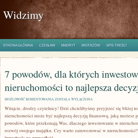
Widzimy
STRONA GŁÓWNA
CZESŁAW
MADRYT
MISTRZÓW
SPIS TREŚCI
7 powodów, dla których inwesto
nieruchomości to najlepsza decyz
7
MOŻLIWOŚĆ KOMENTOWANIA
ZOSTAŁA WYŁĄCZONA
POWODÓW,
Witajcie, drodzy⁢ czytelnicy! Dziś chcielibyśmy przyjrzeć‌ się ‍bliżej
DLA
KTÓRYCH
nieruchomości​ może ‍być najlepszą decyzją ‍finansową, jaką możesz
INWESTOWANIE
W
powodów, ⁢które ⁣przekonają​ Was, dlaczego inwestowanie w nieruchomo
NIERUCHOMOŚCI
rozwój ⁢swojego⁢ majątku.⁣ Czy warto zainwestować w nieruchomości?
TO
NAJLEPSZA
inwestycje⁤ na przyszłość