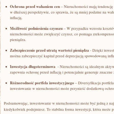
Ochrona‌ przed‌ wahaniem cen
– Nieruchomości mają⁣ tendencję 
w dłuższej perspektywie, co sprawia, że są mniej podatne na wa
inflacją.
Możliwość ​podniesienia ‌czynszu
– W przypadku ⁣wzrostu kosztów
nieruchomości może zwiększyć czynsz, co pomaga ‍zrekompensow
pieniądza.
Zabezpieczenie przed⁢ utratą wartości ‍pieniądza
⁣- ⁢Dzięki inwe
można zabezpieczyć kapitał przed deprecjacją spowodowaną ⁣infla
Inwestycja długoterminowa
⁤ -⁣ Nieruchomości są idealnym akty
zapewnia ochronę przed inflacją⁢ i potencjalnie generuje znaczne 
Różnorodność portfela inwestycyjnego
– Diversyfikacja portfel
inwestowanie ⁤w nieruchomości może przynieść dodatkową ochron
Podsumowując, inwestowanie⁢ w nieruchomości może być jedną z‍ najl
kiedykolwiek podejmiesz. To stabilna ‍forma ​inwestycji, która‍ może 