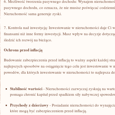
6. Możliwość tworzenia ⁣pasywnego dochodu: Wynajem⁤ nieruchomośc
pasywnego​ dochodu, co oznacza, że nie musisz⁣ poświęcać⁣ codziennie
Nieruchomość⁢ sama generuje zyski.
7. Kontrola nad inwestycją: ‌Inwestowanie w nieruchomości daje Ci w
finansami niż inne formy inwestycji. Masz wpływ na decyzje dotycz
śledzić ich‌ rozwój na bieżąco.
Ochrona przed inflacją
Budowanie zabezpieczenia przed inflacją to ważny aspekt każdej strat
najlepszych sposobów na⁤ osiągnięcie tego celu jest inwestowanie w 
powodów, dla​ których inwestowanie w⁣ nieruchomości to najlepsza de
Stabilność wartości
⁣- Nieruchomości ⁤zazwyczaj zyskują ⁢na war
⁤pomaga chronić kapitał przed spadkiem siły nabywczej spowodo
Przychody z dzierżawy
‍- Posiadanie nieruchomości do⁣ wynajęci
które mogą być zabezpieczeniem przed ‍inflacją.