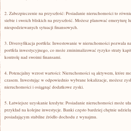
2. ⁢Zabezpieczenie na przyszłość: Posiadanie nieruchomości to równi
siebie i ‌swoich bliskich na przyszłość. Możesz planować⁣ emeryturę l
niespodziewanych⁤ sytuacji finansowych.
3. Diversyfikacja portfela:⁣ Inwestowanie⁣ w nieruchomości pozwala 
portfela inwestycyjnego, co może zminimalizować ryzyko​ straty kapi
kontrolę nad swoimi ⁢finansami.
4.​ Potencjalny‍ wzrost wartości: Nieruchomości ​są aktywem, które ⁤
czasem. Inwestując w odpowiednio wybrane⁣ lokalizacje, możesz zys
‌nieruchomości⁢ i osiągnąć dodatkowe zyski.
5. Łatwiejsze uzyskanie ‍kredytu: Posiadanie nieruchomości może uła
przykład na kolejne inwestycje. Banki często bardziej⁣ chętnie udzie
⁤posiadającym‍ stabilne źródło dochodu z wynajmu.