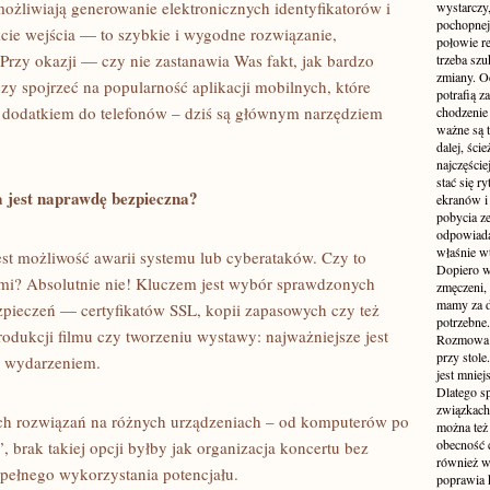
żliwiają generowanie elektronicznych identyfikatorów i
wystarczy,
pochopnej
ie wejścia — to szybkie i wygodne rozwiązanie,
połowie r
 Przy okazji — czy nie zastanawia Was fakt, jak bardzo
trzeba sz
zmiany. Oc
zy spojrzeć na popularność aplikacji mobilnych, które
potrafią z
ko dodatkiem do telefonów – dziś są głównym narzędziem
chodzenie
ważne są t
dalej, ści
najczęści
stać się 
 jest naprawdę bezpieczna?
ekranów i
pobycia ze
odpowiada
właśnie w
t możliwość awarii systemu lub cyberataków. Czy to
Dopiero w
mi? Absolutnie nie! Kluczem jest wybór sprawdzonych
zmęczeni, 
mamy za d
zpieczeń — certyfikatów SSL, kopii zapasowych czy też
potrzebne.
odukcji filmu czy tworzeniu wystawy: najważniejsze jest
Rozmowa p
przy stole
im wydarzeniem.
jest mniej
Dlatego s
związkach 
ych rozwiązań na różnych urządzeniach – od komputerów po
można też 
obecność c
, brak takiej opcji byłby jak organizacja koncertu bez
również w
pełnego wykorzystania potencjału.
poprawia 