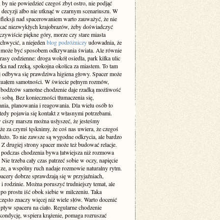
 by nie powiedzieć czegoś zbyt ostro, nie podjąć
 decyzji albo nie utknąć w czarnym scenariuszu. W
efleksji nad spacerowaniem warto zauważyć, że nie
ukać niezwykłych krajobrazów, żeby doświadczyć
zywiście piękne góry, morze czy stare miasta
achwycić, a niejeden
blog podróżniczy
udowadnia, że
 może być sposobem odkrywania świata. Ale równie
rasy codzienne: droga wokół osiedla, park kilka ulic
eżka nad rzeką, spokojna okolica za miastem. To tam
ej odbywa się prawdziwa higiena głowy. Spacer może
rytuałem samotności. W świecie pełnym rozmów,
 bodźców samotne chodzenie daje rzadką możliwość
 sobą. Bez konieczności tłumaczenia się,
nia, planowania i reagowania. Dla wielu osób to
tedy pojawia się kontakt z własnymi potrzebami.
 ciszy marszu można usłyszeć, że jesteśmy
że za czymś tęsknimy, że coś nas uwiera, że czegoś
użo. To nie zawsze są wygodne odkrycia, ale bardzo
 Z drugiej strony spacer może też budować relacje.
odczas chodzenia bywa łatwiejsza niż rozmowa
. Nie trzeba cały czas patrzeć sobie w oczy, napięcie
sze, a wspólny ruch nadaje rozmowie naturalny rytm.
pacery dobrze sprawdzają się w przyjaźniach,
i rodzinie. Można poruszyć trudniejszy temat, ale
po prostu iść obok siebie w milczeniu. Taka
zęsto znaczy więcej niż wiele słów. Warto docenić
pływ spaceru na ciało. Regularne chodzenie
kondycję, wspiera krążenie, pomaga rozruszać