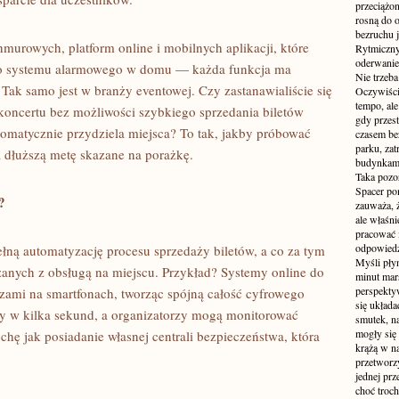
przeciążon
rosną do 
bezruchu j
murowych, platform online i mobilnych aplikacji, które
Rytmiczny 
oderwanie
go systemu alarmowego w domu — każda funkcja ma
Nie trzeba
 Tak samo jest w branży eventowej. Czy zastanawialiście się
Oczywiści
tempo, ale
koncertu bez możliwości szybkiego sprzedania biletów
gdy przes
utomatycznie przydziela miejsca? To tak, jakby próbować
czasem be
parku, zat
 dłuższą metę skazane na porażkę.
budynkami
Taka pozo
Spacer po
?
zauważa, 
ale właśni
pracować i
odpowiedzi
łną automatyzację procesu sprzedaży biletów, a co za tym
Myśli pły
anych z obsługą na miejscu. Przykład? Systemy online do
minut mar
perspekty
rzami na smartfonach, tworząc spójną całość cyfrowego
się układ
ty w kilka sekund, a organizatorzy mogą monitorować
smutek, na
mogły się
chę jak posiadanie własnej centrali bezpieczeństwa, która
krążą w na
przetworzy
jednej pr
choć troch