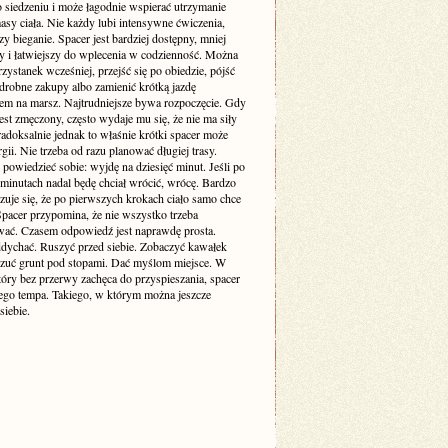
o siedzeniu i może łagodnie wspierać utrzymanie
sy ciała. Nie każdy lubi intensywne ćwiczenia,
zy bieganie. Spacer jest bardziej dostępny, mniej
cy i łatwiejszy do wplecenia w codzienność. Można
zystanek wcześniej, przejść się po obiedzie, pójść
drobne zakupy albo zamienić krótką jazdę
m na marsz. Najtrudniejsze bywa rozpoczęcie. Gdy
est zmęczony, często wydaje mu się, że nie ma siły
adoksalnie jednak to właśnie krótki spacer może
gii. Nie trzeba od razu planować długiej trasy.
powiedzieć sobie: wyjdę na dziesięć minut. Jeśli po
 minutach nadal będę chciał wrócić, wrócę. Bardzo
zuje się, że po pierwszych krokach ciało samo chce
 Spacer przypomina, że nie wszystko trzeba
ać. Czasem odpowiedź jest naprawdę prosta.
dychać. Ruszyć przed siebie. Zobaczyć kawałek
czuć grunt pod stopami. Dać myślom miejsce. W
tóry bez przerwy zachęca do przyspieszania, spacer
ego tempa. Takiego, w którym można jeszcze
siebie.