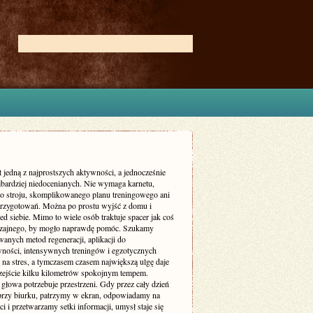
t jedną z najprostszych aktywności, a jednocześnie
ajbardziej niedocenianych. Nie wymaga karnetu,
go stroju, skomplikowanego planu treningowego ani
przygotowań. Można po prostu wyjść z domu i
ed siebie. Mimo to wiele osób traktuje spacer jak coś
zajnego, by mogło naprawdę pomóc. Szukamy
anych metod regeneracji, aplikacji do
ności, intensywnych treningów i egzotycznych
na stres, a tymczasem czasem największą ulgę daje
zejście kilku kilometrów spokojnym tempem.
głowa potrzebuje przestrzeni. Gdy przez cały dzień
przy biurku, patrzymy w ekran, odpowiadamy na
 i przetwarzamy setki informacji, umysł staje się