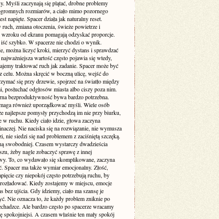
y. Myśli zaczynają się plątać, drobne problemy
ogromnych rozmiarów, a ciało mimo pozornego
est napięte. Spacer działa jak naturalny reset.
ruch, zmiana otoczenia, świeże powietrze i
 wzroku od ekranu pomagają odzyskać proporcje.
 iść szybko. W spacerze nie chodzi o wynik.
e, można liczyć kroki, mierzyć dystans i sprawdzać
 najważniejsza wartość często pojawia się wtedy,
tajemy traktować ruch jak zadanie. Spacer może być
z celu. Można skręcić w boczną ulicę, wejść do
rzymać się przy drzewie, spojrzeć na światło między
, posłuchać odgłosów miasta albo ciszy poza nim.
rna bezproduktywność bywa bardzo potrzebna.
maga również uporządkować myśli. Wiele osób
że najlepsze pomysły przychodzą im nie przy biurku,
e w ruchu. Kiedy ciało idzie, głowa zaczyna
naczej. Nie naciska się na rozwiązanie, nie wymusza
, nie siedzi się nad problemem z zaciśniętą szczęką.
ną swobodniej. Czasem wystarczy dwadzieścia
szu, żeby nagle zobaczyć sprawę z innej
wy. To, co wydawało się skomplikowane, zaczyna
ać. Spacer ma także wymiar emocjonalny. Złość,
pięcie czy niepokój często potrzebują ruchu, by
 rozładować. Kiedy zostajemy w miejscu, emocje
s bez ujścia. Gdy idziemy, ciało ma szansę je
ć. Nie oznacza to, że każdy problem zniknie po
zechadzce. Ale bardzo często po spacerze wracamy
ę spokojniejsi. A czasem właśnie ten mały spokój