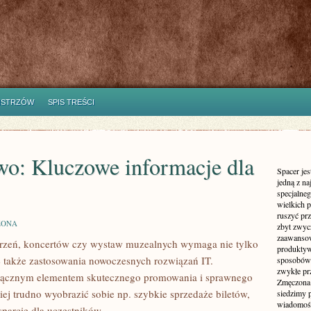
ISTRZÓW
SPIS TREŚCI
wo: Kluczowe informacje dla
Spacer jes
jedną z n
specjalne
wielkich 
ruszyć prz
ZONA
zbyt zwyc
zaawansow
arzeń, koncertów czy wystaw muzealnych wymaga nie tylko
produktyw
ale także zastosowania nowoczesnych rozwiązań IT.
sposobów 
zwykłe pr
odłącznym elementem skutecznego promowania i sprawnego
Zmęczona 
ej trudno wyobrazić sobie np. szybkie sprzedaże biletów,
siedzimy 
wiadomości
parcie dla uczestników.