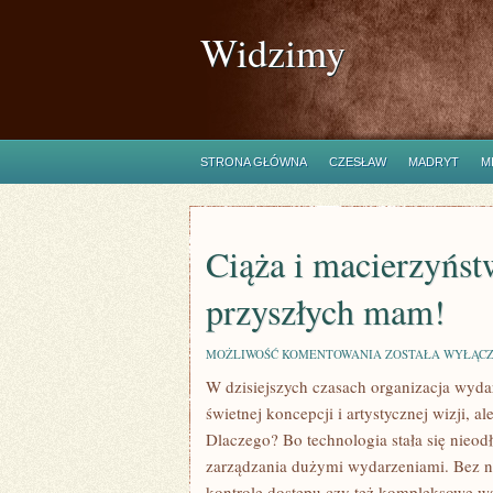
Widzimy
STRONA GŁÓWNA
CZESŁAW
MADRYT
M
Ciąża i macierzyńst
przyszłych mam!
CIĄŻA
MOŻLIWOŚĆ KOMENTOWANIA
ZOSTAŁA WYŁĄC
I
W dzisiejszych czasach organizacja wyd
MACIERZYŃSTWO:
KLUCZOWE
świetnej koncepcji i artystycznej wizji, 
INFORMACJE
DLA
Dlaczego? Bo technologia stała się nie
PRZYSZŁYCH
zarządzania dużymi wydarzeniami. Bez ni
MAM!
kontrolę dostępu czy też kompleksowe ws