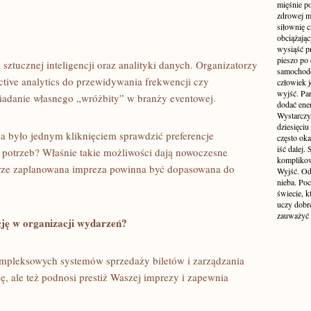
mięśnie p
zdrowej ma
siłownię c
obciążają
wysiąść pr
pieszo po 
sztucznej inteligencji oraz analityki danych. Organizatorzy
samochode
ictive analytics do przewidywania frekwencji czy
człowiek j
wyjść. Par
siadanie własnego „wróżbity” w branży eventowej.
dodać ener
Wystarczy 
dziesięciu
a było jednym kliknięciem sprawdzić preferencje
często oka
iść dalej.
h potrzeb? Właśnie takie możliwości dają nowoczesne
komplikow
brze zaplanowana impreza powinna być dopasowana do
Wyjść. Od
nieba. Po
świecie, k
uczy dobr
zauważyć 
cję w organizacji wydarzeń?
ompleksowych systemów sprzedaży biletów i zarządzania
cę, ale też podnosi prestiż Waszej imprezy i zapewnia