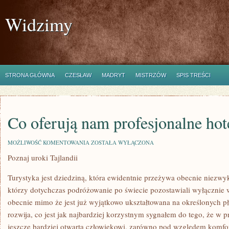
Widzimy
STRONA GŁÓWNA
CZESŁAW
MADRYT
MISTRZÓW
SPIS TREŚCI
Co oferują nam profesjonalne hot
CO
MOŻLIWOŚĆ KOMENTOWANIA
ZOSTAŁA WYŁĄCZONA
OFERUJĄ
Poznaj uroki Tajlandii
NAM
PROFESJONALNE
HOTELE?
Turystyka jest dziedziną, która ewidentnie przeżywa obecnie niezwyk
którzy dotychczas podróżowanie po świecie pozostawiali wyłącznie w
obecnie mimo że jest już wyjątkowo ukształtowana na określonych pł
rozwija, co jest jak najbardziej korzystnym sygnałem do tego, że w p
jeszcze bardziej otwarta człowiekowi, zarówno pod względem komfor