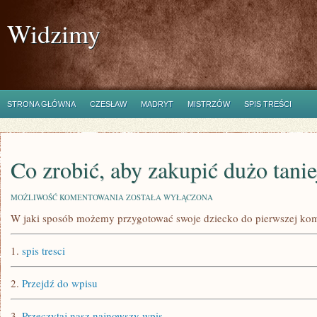
Widzimy
STRONA GŁÓWNA
CZESŁAW
MADRYT
MISTRZÓW
SPIS TREŚCI
Co zrobić, aby zakupić dużo tanie
CO
MOŻLIWOŚĆ KOMENTOWANIA
ZOSTAŁA WYŁĄCZONA
ZROBIĆ,
W jaki sposób możemy przygotować swoje dziecko do pierwszej ko
ABY
ZAKUPIĆ
DUŻO
1.
spis tresci
TANIEJ
BIŻUTERIĘ?
2.
Przejdź do wpisu
3.
Przeczytaj nasz najnowszy wpis