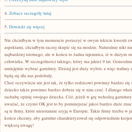
4.
Zobacz szczegóły tutaj
5.
Dowiedz się więcej
Nie chciałbym w tym momencie poruszyć w owym tekście kwestii zwi
aspektami, chciałbym raczej skupić się na modzie. Naturalnie nikt nie
najbardziej istotnego, ale w końcu to żadna tajemnica, iż w dużym st
człowieka. W szczególności takiego, który ma jakieś 9 lat. Generalnie
umiejętnie wybrać garnitury. Dzisiaj jest duży wybór, a więc trafimy n
będą się dla nas podobały.
Choć oczywiście nie jest tak, że tylko rodzicowi powinny bardzo się 
dziecko także powinno bardzo dobrze się w nim czuć. I dlatego wła
rachubę opinię swojego dziecka. Cóż, jeżeli w grę wchodzą garnitur
uważać, że czymś OK jest to by pomniejszać jakoś bardzo duże znacz
są te firmy, które nieustannie szyją w Europie. Takie firmy trzeba w 
końcu chcemy, aby garnitur charakteryzował się odpowiednim kroje
większą uwagę!