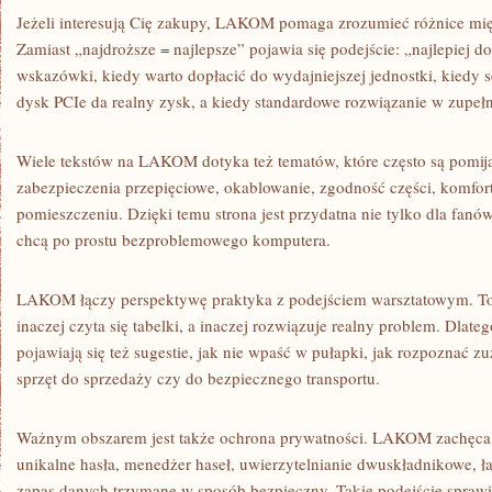
Jeżeli interesują Cię zakupy, LAKOM pomaga zrozumieć różnice mi
Zamiast „najdroższe = najlepsze” pojawia się podejście: „najlepiej 
wskazówki, kiedy warto dopłacić do wydajniejszej jednostki, kiedy
dysk PCIe da realny zysk, a kiedy standardowe rozwiązanie w zupełn
Wiele tekstów na LAKOM dotyka też tematów, które często są pomija
zabezpieczenia przepięciowe, okablowanie, zgodność części, komfort
pomieszczeniu. Dzięki temu strona jest przydatna nie tylko dla fanów
chcą po prostu bezproblemowego komputera.
LAKOM łączy perspektywę praktyka z podejściem warsztatowym. To 
inaczej czyta się tabelki, a inaczej rozwiązuje realny problem. Dlat
pojawiają się też sugestie, jak nie wpaść w pułapki, jak rozpoznać z
sprzęt do sprzedaży czy do bezpiecznego transportu.
Ważnym obszarem jest także ochrona prywatności. LAKOM zachęca
unikalne hasła, menedżer haseł, uwierzytelnianie dwuskładnikowe, ła
zapas danych trzymane w sposób bezpieczny. Takie podejście sprawi