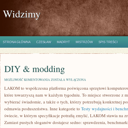
Widzimy
STRONA GŁÓWNA
CZESŁAW
MADRYT
MISTRZÓW
SPIS TREŚCI
DIY & modding
DIY
MOŻLIWOŚĆ KOMENTOWANIA
ZOSTAŁA WYŁĄCZONA
&
LAKOM to współczesna platforma poświęcona sprzętowi komputerow
MODDING
które towarzyszą nam w każdym tygodniu. To miejsce stworzone z my
wybierać świadomie, a także o tych, którzy potrzebują konkretnej 
odmawia posłuszeństwa. Inne kategorie to
Testy wydajności i bench
świecie, w którym specyfikacje potrafią zmylić, LAKOM stawia na zr
Zamiast pustych sloganów dostajesz sedno: sprawdzenia, benchmarki