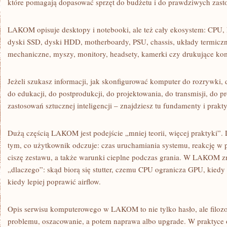
które pomagają dopasować sprzęt do budżetu i do prawdziwych zast
LAKOM opisuje desktopy i notebooki, ale też cały ekosystem: CPU, 
dyski SSD, dyski HDD, motherboardy, PSU, chassis, układy termiczne
mechaniczne, myszy, monitory, headsety, kamerki czy drukujące ko
Jeżeli szukasz informacji, jak skonfigurować komputer do rozrywki,
do edukacji, do postprodukcji, do projektowania, do transmisji, do 
zastosowań sztucznej inteligencji – znajdziesz tu fundamenty i prakt
Dużą częścią LAKOM jest podejście „mniej teorii, więcej praktyki”. D
tym, co użytkownik odczuje: czas uruchamiania systemu, reakcję w 
ciszę zestawu, a także warunki cieplne podczas grania. W LAKOM zn
„dlaczego”: skąd biorą się stutter, czemu CPU ogranicza GPU, kiedy 
kiedy lepiej poprawić airflow.
Opis serwisu komputerowego w LAKOM to nie tylko hasło, ale filozof
problemu, oszacowanie, a potem naprawa albo upgrade. W praktyce 