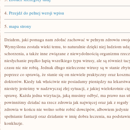
4.
Przejdź do pełnej wersji wpisu
5.
mapa strony
Działem, jaki pomaga nam zdołać zachować w pełnym zdrowiu swoje 
Wymyślona została wieki temu, to naturalnie dzięki niej ludziom ud
schorzenia, a także inne związane z niewydolnością organizmu rzeczy.
niesłychanie prędko łapią wszelkiego typu wirusy, ale są również tac
czasu nic nie robią. Jednak długo nieleczone wirusy są w stanie zby
poprzez co sprawią, że stanie się on niewiele praktyczny oraz koszm
doktorów. Kiedy tak właściwie nie posiadamy pieniędzy na lekarstwa
niestety jesteśmy w nadzwyczaj złej sytuacji, z jakiej wielokrotnie c
sprawę. Każda jedna wizytacja, jaką musimy odbyć, ma prawo nas ut
powinniśmy działać na rzecz zdrowia jak najwięcej oraz jak z reguły 
zdrowia w końcu nie wolno sobie robić dowcipów, albowiem jedynie
spełnianie fantazji oraz działanie w imię dobra leczenia, na podstawi
konkluzje.