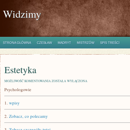
Widzimy
STRONA GŁÓWNA
CZESŁAW
MADRYT
MISTRZÓW
SPIS TREŚCI
Estetyka
ESTETYKA
MOŻLIWOŚĆ KOMENTOWANIA
ZOSTAŁA WYŁĄCZONA
Psychologowie
1.
wpisy
2.
Zobacz, co polecamy
3.
Zobacz szczegóły tutaj