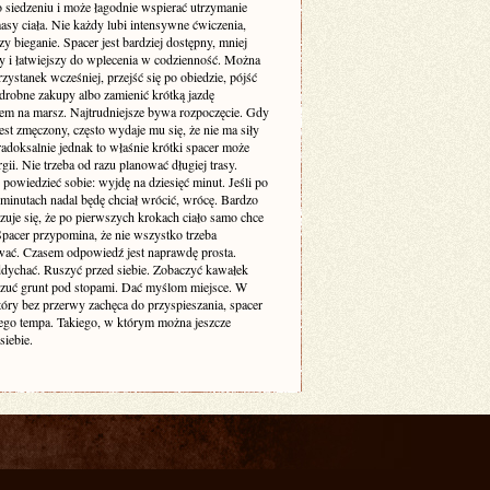
o siedzeniu i może łagodnie wspierać utrzymanie
sy ciała. Nie każdy lubi intensywne ćwiczenia,
zy bieganie. Spacer jest bardziej dostępny, mniej
cy i łatwiejszy do wplecenia w codzienność. Można
zystanek wcześniej, przejść się po obiedzie, pójść
drobne zakupy albo zamienić krótką jazdę
m na marsz. Najtrudniejsze bywa rozpoczęcie. Gdy
est zmęczony, często wydaje mu się, że nie ma siły
adoksalnie jednak to właśnie krótki spacer może
gii. Nie trzeba od razu planować długiej trasy.
powiedzieć sobie: wyjdę na dziesięć minut. Jeśli po
 minutach nadal będę chciał wrócić, wrócę. Bardzo
zuje się, że po pierwszych krokach ciało samo chce
 Spacer przypomina, że nie wszystko trzeba
ać. Czasem odpowiedź jest naprawdę prosta.
dychać. Ruszyć przed siebie. Zobaczyć kawałek
czuć grunt pod stopami. Dać myślom miejsce. W
tóry bez przerwy zachęca do przyspieszania, spacer
ego tempa. Takiego, w którym można jeszcze
siebie.