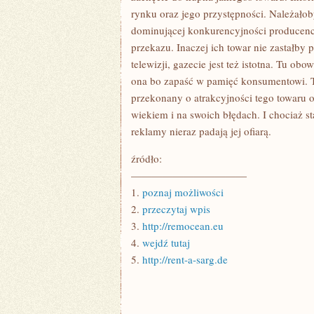
rynku oraz jego przystępności. Należało
dominującej konkurencyjności producen
przekazu. Inaczej ich towar nie zastałby 
telewizji, gazecie jest też istotna. Tu o
ona bo zapaść w pamięć konsumentowi. T
przekonany o atrakcyjności tego towaru o
wiekiem i na swoich błędach. I chociaż sta
reklamy nieraz padają jej ofiarą.
źródło:
———————————
1.
poznaj możliwości
2.
przeczytaj wpis
3.
http://remocean.eu
4.
wejdź tutaj
5.
http://rent-a-sarg.de