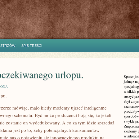
ISTRZÓW
SPIS TREŚCI
 oczekiwanego urlopu.
Spacer jes
jedną z n
specjalne
ZONA
wielkich 
opu.
ruszyć prz
zbyt zwyc
zaawansow
czerze mówiąc, mało kiedy możemy ujrzeć inteligentne
produktyw
wnego schematu. Być może producenci boją się, że jeżeli
sposobów 
zwykłe pr
nie zostanie on wydedukowany. A co za tym idzie sprzedaż
Zmęczona 
klama jest po to, żeby potencjalnych konsumentów
siedzimy 
wiadomości
rmuje nas o pojawieniu się innowacyjnego produktu na