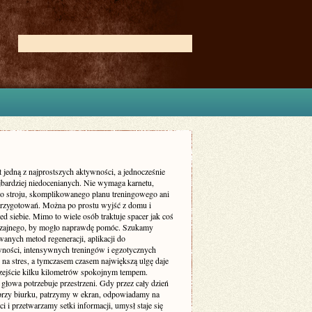
t jedną z najprostszych aktywności, a jednocześnie
ajbardziej niedocenianych. Nie wymaga karnetu,
go stroju, skomplikowanego planu treningowego ani
przygotowań. Można po prostu wyjść z domu i
ed siebie. Mimo to wiele osób traktuje spacer jak coś
zajnego, by mogło naprawdę pomóc. Szukamy
anych metod regeneracji, aplikacji do
ności, intensywnych treningów i egzotycznych
na stres, a tymczasem czasem największą ulgę daje
zejście kilku kilometrów spokojnym tempem.
głowa potrzebuje przestrzeni. Gdy przez cały dzień
przy biurku, patrzymy w ekran, odpowiadamy na
 i przetwarzamy setki informacji, umysł staje się