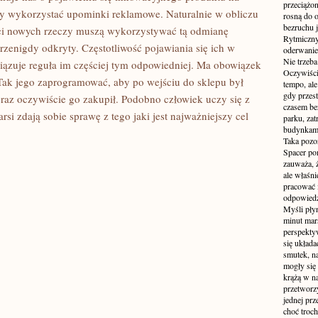
przeciążon
by wykorzystać upominki reklamowe. Naturalnie w obliczu
rosną do 
bezruchu j
ci nowych rzeczy muszą wykorzystywać tą odmianę
Rytmiczny 
przenigdy odkryty. Częstotliwość pojawiania się ich w
oderwanie
Nie trzeba
bowiązuje reguła im częściej tym odpowiedniej. Ma obowiązek
Oczywiści
ak jego zaprogramować, aby po wejściu do sklepu był
tempo, ale
gdy przes
raz oczywiście go zakupił. Podobno człowiek uczy się z
czasem be
rsi zdają sobie sprawę z tego jaki jest najważniejszy cel
parku, zat
budynkami
Taka pozo
Spacer po
zauważa, 
ale właśni
pracować i
odpowiedzi
Myśli pły
minut mar
perspekty
się układ
smutek, na
mogły się
krążą w na
przetworzy
jednej pr
choć troch