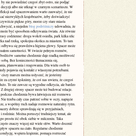
 by nie powiedzieć czegoś zbyt ostro, nie podjąć
 decyzji albo nie utknąć w czarnym scenariuszu. W
efleksji nad spacerowaniem warto zauważyć, że nie
ukać niezwykłych krajobrazów, żeby doświadczyć
zywiście piękne góry, morze czy stare miasta
achwycić, a niejeden
blog podróżniczy
udowadnia, że
 może być sposobem odkrywania świata. Ale równie
rasy codzienne: droga wokół osiedla, park kilka ulic
eżka nad rzeką, spokojna okolica za miastem. To tam
ej odbywa się prawdziwa higiena głowy. Spacer może
rytuałem samotności. W świecie pełnym rozmów,
 bodźców samotne chodzenie daje rzadką możliwość
 sobą. Bez konieczności tłumaczenia się,
nia, planowania i reagowania. Dla wielu osób to
tedy pojawia się kontakt z własnymi potrzebami.
 ciszy marszu można usłyszeć, że jesteśmy
że za czymś tęsknimy, że coś nas uwiera, że czegoś
użo. To nie zawsze są wygodne odkrycia, ale bardzo
 Z drugiej strony spacer może też budować relacje.
odczas chodzenia bywa łatwiejsza niż rozmowa
. Nie trzeba cały czas patrzeć sobie w oczy, napięcie
sze, a wspólny ruch nadaje rozmowie naturalny rytm.
pacery dobrze sprawdzają się w przyjaźniach,
i rodzinie. Można poruszyć trudniejszy temat, ale
po prostu iść obok siebie w milczeniu. Taka
zęsto znaczy więcej niż wiele słów. Warto docenić
pływ spaceru na ciało. Regularne chodzenie
kondycję, wspiera krążenie, pomaga rozruszać