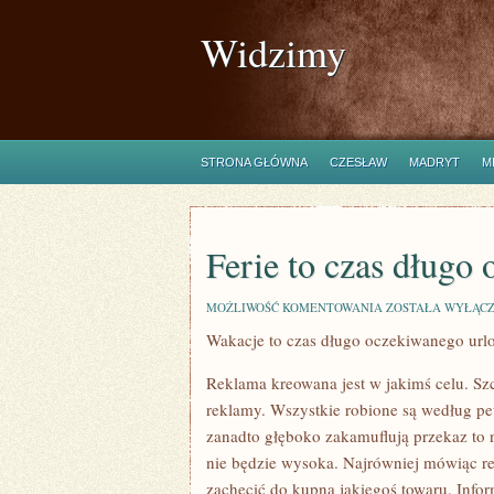
Widzimy
STRONA GŁÓWNA
CZESŁAW
MADRYT
M
Ferie to czas długo
FERIE
MOŻLIWOŚĆ KOMENTOWANIA
ZOSTAŁA WYŁĄC
TO
Wakacje to czas długo oczekiwanego url
CZAS
DŁUGO
OCZEKIWANEGO
Reklama kreowana jest w jakimś celu. Sz
URLOPU.
reklamy. Wszystkie robione są według pe
zanadto głęboko zakamuflują przekaz to 
nie będzie wysoka. Najrówniej mówiąc re
zachęcić do kupna jakiegoś towaru. Info