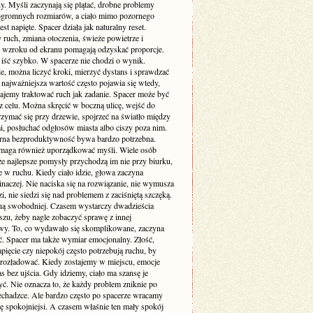
y. Myśli zaczynają się plątać, drobne problemy
ogromnych rozmiarów, a ciało mimo pozornego
est napięte. Spacer działa jak naturalny reset.
ruch, zmiana otoczenia, świeże powietrze i
 wzroku od ekranu pomagają odzyskać proporcje.
 iść szybko. W spacerze nie chodzi o wynik.
e, można liczyć kroki, mierzyć dystans i sprawdzać
 najważniejsza wartość często pojawia się wtedy,
tajemy traktować ruch jak zadanie. Spacer może być
z celu. Można skręcić w boczną ulicę, wejść do
rzymać się przy drzewie, spojrzeć na światło między
, posłuchać odgłosów miasta albo ciszy poza nim.
rna bezproduktywność bywa bardzo potrzebna.
maga również uporządkować myśli. Wiele osób
że najlepsze pomysły przychodzą im nie przy biurku,
e w ruchu. Kiedy ciało idzie, głowa zaczyna
naczej. Nie naciska się na rozwiązanie, nie wymusza
, nie siedzi się nad problemem z zaciśniętą szczęką.
ną swobodniej. Czasem wystarczy dwadzieścia
szu, żeby nagle zobaczyć sprawę z innej
wy. To, co wydawało się skomplikowane, zaczyna
ać. Spacer ma także wymiar emocjonalny. Złość,
pięcie czy niepokój często potrzebują ruchu, by
 rozładować. Kiedy zostajemy w miejscu, emocje
s bez ujścia. Gdy idziemy, ciało ma szansę je
ć. Nie oznacza to, że każdy problem zniknie po
zechadzce. Ale bardzo często po spacerze wracamy
ę spokojniejsi. A czasem właśnie ten mały spokój