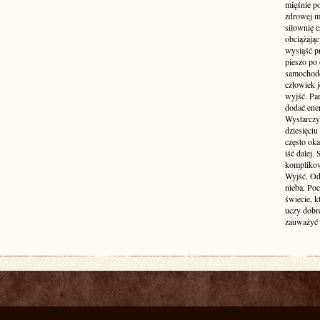
mięśnie p
zdrowej ma
siłownię c
obciążają
wysiąść pr
pieszo po 
samochode
człowiek j
wyjść. Par
dodać ener
Wystarczy 
dziesięciu
często oka
iść dalej.
komplikow
Wyjść. Od
nieba. Po
świecie, k
uczy dobr
zauważyć 