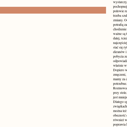
wystarczy,
pochopnej
połowie r
trzeba sz
zmiany. Oc
potrafią z
chodzenie
ważne są t
dalej, ści
najczęści
stać się 
ekranów i
pobycia ze
odpowiada
właśnie w
Dopiero w
zmęczeni, 
mamy za d
potrzebne.
Rozmowa p
przy stole
jest mniej
Dlatego s
związkach 
można też 
obecność c
również w
poprawia 