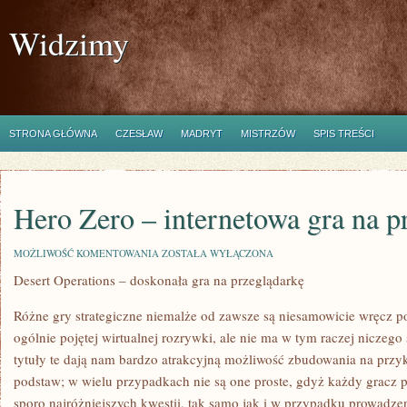
Widzimy
STRONA GŁÓWNA
CZESŁAW
MADRYT
MISTRZÓW
SPIS TREŚCI
Hero Zero – internetowa gra na p
HERO
MOŻLIWOŚĆ KOMENTOWANIA
ZOSTAŁA WYŁĄCZONA
ZERO
Desert Operations – doskonała gra na przeglądarkę
–
INTERNETOWA
GRA
Różne gry strategiczne niemalże od zawsze są niesamowicie wręcz 
NA
PRZEGLĄDARKĘ
ogólnie pojętej wirtualnej rozrywki, ale nie ma w tym raczej nicze
tytuły te dają nam bardzo atrakcyjną możliwość zbudowania na przyk
podstaw; w wielu przypadkach nie są one proste, gdyż każdy gracz p
sporo najróżniejszych kwestii, tak samo jak i w przypadku prowadzen