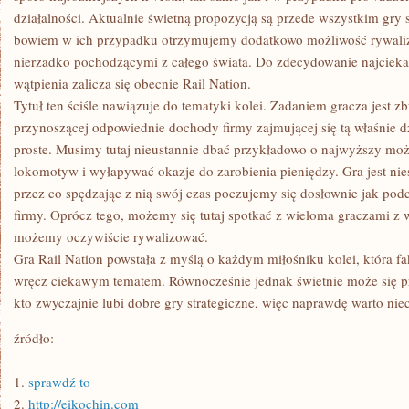
działalności. Aktualnie świetną propozycją są przede wszystkim gry s
bowiem w ich przypadku otrzymujemy dodatkowo możliwość rywaliz
nierzadko pochodzącymi z całego świata. Do zdecydowanie najcieka
wątpienia zalicza się obecnie Rail Nation.
Tytuł ten ściśle nawiązuje do tematyki kolei. Zadaniem gracza jest zb
przynoszącej odpowiednie dochody firmy zajmującej się tą właśnie dzi
proste. Musimy tutaj nieustannie dbać przykładowo o najwyższy mo
lokomotyw i wyłapywać okazje do zarobienia pieniędzy. Gra jest n
przez co spędzając z nią swój czas poczujemy się dosłownie jak po
firmy. Oprócz tego, możemy się tutaj spotkać z wieloma graczami z 
możemy oczywiście rywalizować.
Gra Rail Nation powstała z myślą o każdym miłośniku kolei, która fa
wręcz ciekawym tematem. Równocześnie jednak świetnie może się pr
kto zwyczajnie lubi dobre gry strategiczne, więc naprawdę warto niec
źródło:
———————————
1.
sprawdź to
2.
http://eikochin.com