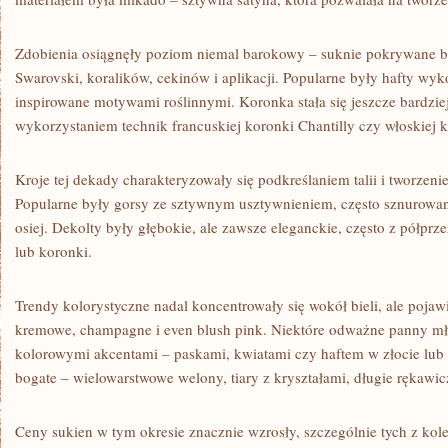
Zdobienia osiągnęły poziom niemal barokowy – suknie pokrywane b
Swarovski, koralików, cekinów i aplikacji. Popularne były hafty wy
inspirowane motywami roślinnymi. Koronka stała się jeszcze bardzie
wykorzystaniem technik francuskiej koronki Chantilly czy włoskiej 
Kroje tej dekady charakteryzowały się podkreślaniem talii i tworzeni
Popularne były gorsy ze sztywnym usztywnieniem, często sznurowane 
osiej. Dekolty były głębokie, ale zawsze eleganckie, często z półpr
lub koronki.
Trendy kolorystyczne nadal koncentrowały się wokół bieli, ale pojawi
kremowe, champagne i even blush pink. Niektóre odważne panny mł
kolorowymi akcentami – paskami, kwiatami czy haftem w złocie lub 
bogate – wielowarstwowe welony, tiary z kryształami, długie rękawic
Ceny sukien w tym okresie znacznie wzrosły, szczególnie tych z kol