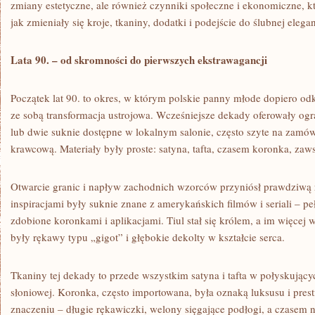
zmiany estetyczne, ale również czynniki społeczne i ekonomiczne, kt
jak zmieniały się kroje, tkaniny, dodatki i podejście do ślubnej elegan
Lata 90. – od skromności do pierwszych ekstrawagancji
Początek lat 90. to okres, w którym polskie panny młode dopiero odk
ze sobą transformacja ustrojowa. Wcześniejsze dekady oferowały og
lub dwie suknie dostępne w lokalnym salonie, często szyte na zamó
krawcową. Materiały były proste: satyna, tafta, czasem koronka, zaws
Otwarcie granic i napływ zachodnich wzorców przyniósł prawdziwą 
inspiracjami były suknie znane z amerykańskich filmów i seriali – p
zdobione koronkami i aplikacjami. Tiul stał się królem, a im więcej w
były rękawy typu „gigot” i głębokie dekolty w kształcie serca.
Tkaniny tej dekady to przede wszystkim satyna i tafta w połyskującyc
słoniowej. Koronka, często importowana, była oznaką luksusu i prest
znaczeniu – długie rękawiczki, welony sięgające podłogi, a czasem n