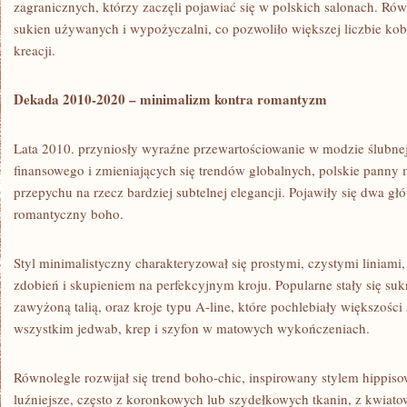
zagranicznych, którzy zaczęli pojawiać się w polskich salonach. Ró
sukien używanych i wypożyczalni, co pozwoliło większej liczbie kob
kreacji.
Dekada 2010-2020 – minimalizm kontra romantyzm
Lata 2010. przyniosły wyraźne przewartościowanie w modzie ślubn
finansowego i zmieniających się trendów globalnych, polskie panny
przepychu na rzecz bardziej subtelnej elegancji. Pojawiły się dwa gł
romantyczny boho.
Styl minimalistyczny charakteryzował się prostymi, czystymi liniami
zdobień i skupieniem na perfekcyjnym kroju. Popularne stały się sukn
zawyżoną talią, oraz kroje typu A-line, które pochlebiały większości
wszystkim jedwab, krep i szyfon w matowych wykończeniach.
Równolegle rozwijał się trend boho-chic, inspirowany stylem hippiso
luźniejsze, często z koronkowych lub szydełkowych tkanin, z kwiato