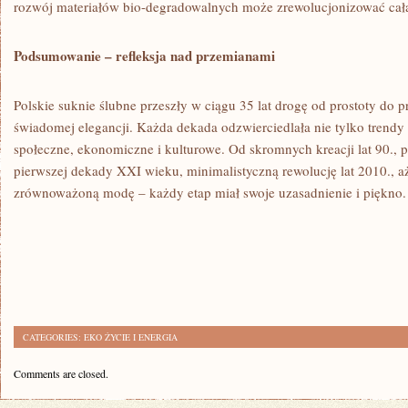
rozwój materiałów bio-degradowalnych może zrewolucjonizować całą
Podsumowanie – refleksja nad przemianami
Polskie suknie ślubne przeszły w ciągu 35 lat drogę od prostoty do p
świadomej elegancji. Każda dekada odzwierciedlała nie tylko trend
społeczne, ekonomiczne i kulturowe. Od skromnych kreacji lat 90.,
pierwszej dekady XXI wieku, minimalistyczną rewolucję lat 2010., 
zrównoważoną modę – każdy etap miał swoje uzasadnienie i piękno.
CATEGORIES:
EKO ŻYCIE I ENERGIA
Comments are closed.