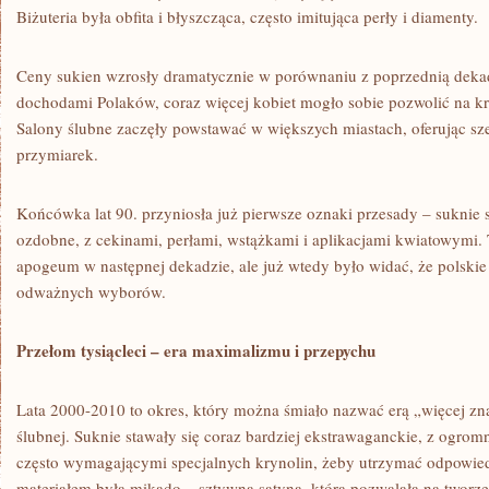
Biżuteria była obfita i błyszcząca, często imitująca perły i diamenty.
Ceny sukien wzrosły dramatycznie w porównaniu z poprzednią dekad
dochodami Polaków, coraz więcej kobiet mogło sobie pozwolić na kr
Salony ślubne zaczęły powstawać w większych miastach, oferując sz
przymiarek.
Końcówka lat 90. przyniosła już pierwsze oznaki przesady – suknie s
ozdobne, z cekinami, perłami, wstążkami i aplikacjami kwiatowymi. 
apogeum w następnej dekadzie, ale już wtedy było widać, że polskie
odważnych wyborów.
Przełom tysiącleci – era maximalizmu i przepychu
Lata 2000-2010 to okres, który można śmiało nazwać erą „więcej zna
ślubnej. Suknie stawały się coraz bardziej ekstrawaganckie, z ogro
często wymagającymi specjalnych krynolin, żeby utrzymać odpowie
materiałem była mikado – sztywna satyna, która pozwalała na tworz