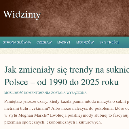
Widzimy
STRONA GŁÓWNA
CZESŁAW
MADRYT
MISTRZÓW
SPIS TREŚCI
Jak zmieniały się trendy na sukni
Polsce – od 1990 do 2025 roku
JAK
MOŻLIWOŚĆ KOMENTOWANIA
ZOSTAŁA WYŁĄCZONA
ZMIENIAŁY
Pamiętasz jeszcze czasy, kiedy każda panna młoda marzyła o sukni p
SIĘ
TRENDY
metrami tiulu i cekinami? Albo może należysz do pokolenia, które o
NA
SUKNIE
w stylu Meghan Markle? Ewolucja polskiej mody ślubnej to fascynują
ŚLUBNE
przemian społecznych, ekonomicznych i kulturowych.
W
POLSCE