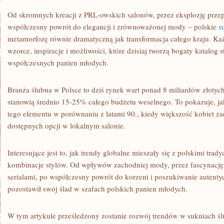
–
OD
Od skromnych kreacji z PRL-owskich salonów, przez eksplozję przepy
1990
współczesny powrót do elegancji i zrównoważonej mody – polskie
s
DO
2025
metamorfozę równie dramatyczną jak transformacja całego kraju. Ka
ROKU
wzorce, inspiracje i możliwości, które dzisiaj tworzą bogaty katalog 
współczesnych panien młodych.
Branża ślubna w Polsce to dziś rynek wart ponad 8 miliardów złotych
stanowią średnio 15-25% całego budżetu weselnego. To pokazuje, ja
tego elementu w porównaniu z latami 90., kiedy większość kobiet zad
dostępnych opcji w lokalnym salonie.
Interesujące jest to, jak trendy globalne mieszały się z polskimi trad
kombinacje stylów. Od wpływów zachodniej mody, przez fascynację
serialami, po współczesny powrót do korzeni i poszukiwanie autenty
pozostawił swój ślad w szafach polskich panien młodych.
W tym artykule prześledzony zostanie rozwój trendów w sukniach ślu