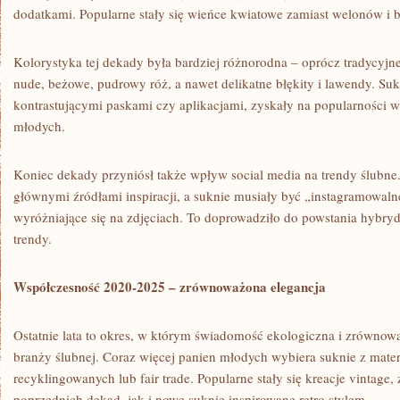
dodatkami. Popularne stały się wieńce kwiatowe zamiast welonów i bi
Kolorystyka tej dekady była bardziej różnorodna – oprócz tradycyjnej
nude, beżowe, pudrowy róż, a nawet delikatne błękity i lawendy. Su
kontrastującymi paskami czy aplikacjami, zyskały na popularności 
młodych.
Koniec dekady przyniósł także wpływ social media na trendy ślubne. I
głównymi źródłami inspiracji, a suknie musiały być „instagramowalne
wyróżniające się na zdjęciach. To doprowadziło do powstania hybry
trendy.
Współczesność 2020-2025 – zrównoważona elegancja
Ostatnie lata to okres, w którym świadomość ekologiczna i zrównow
branży ślubnej. Coraz więcej panien młodych wybiera suknie z mate
recyklingowanych lub fair trade. Popularne stały się kreacje vintage
poprzednich dekad, jak i nowe suknie inspirowane retro stylem.