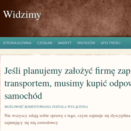
Widzimy
STRONA GŁÓWNA
CZESŁAW
MADRYT
MISTRZÓW
SPIS TREŚCI
Jeśli planujemy założyć firmę zap
transportem, musimy kupić odpo
samochód
JEŚLI
MOŻLIWOŚĆ KOMENTOWANIA
ZOSTAŁA WYŁĄCZONA
PLANUJEMY
Nie wszyscy zdają sobie sprawę z tego, czym zajmuje się dyscyplina
ZAŁOŻYĆ
FIRMĘ
zajmujący się nią zawodowcy
ZAPRZĄTAJĄCĄ
SIĘ