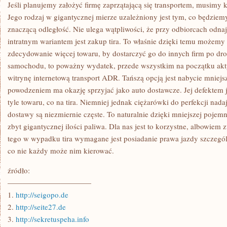
TRANSPORTEM,
Jeśli planujemy założyć firmę zaprzątającą się transportem, musimy
MUSIMY
Jego rodzaj w gigantycznej mierze uzależniony jest tym, co będziem
KUPIĆ
ODPOWIEDNI
znaczącą odległość. Nie ulega wątpliwości, że przy odbiorcach odnaj
SAMOCHÓD
intratnym wariantem jest zakup tira. To właśnie dzięki temu możemy
zdecydowanie więcej towaru, by dostarczyć go do innych firm po dr
samochodu, to poważny wydatek, przede wszystkim na początku akt
witrynę internetową transport ADR. Tańszą opcją jest nabycie mniejsz
powodzeniem ma okazję sprzyjać jako auto dostawcze. Jej defektem je
tyle towaru, co na tira. Niemniej jednak ciężarówki do perfekcji nadaj
dostawy są niezmiernie częste. To naturalnie dzięki mniejszej pojemn
zbyt gigantycznej ilości paliwa. Dla nas jest to korzystne, albowiem
tego w wypadku tira wymagane jest posiadanie prawa jazdy szczególn
co nie każdy może nim kierować.
źródło:
———————————
1.
http://seigopo.de
2.
http://seite27.de
3.
http://sekretuspeha.info