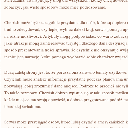
zwiedzania. To inspirujący blog dla wszystkich, którzy chcą dowiedzi
zobaczyć, jak wiele sposobów może mieć podróżowanie.
Cherrish może być szczególnie przydatne dla osób, które są dopiero
trudno zdecydować, czy lepiej wybrać daleki kraj, serwis pomaga u
na różne możliwości. Artykuły mogą podpowiadać, co warto zobaczyć
jakie atrakcje mogą zainteresować turystę i dlaczego dana destynacj
sposób prezentowania treści sprawia, że czytelnik nie otrzymuje wyłą
inspirującą narrację, która pomaga wyobrazić sobie charakter wyjazd
Dużą zaletą strony jest to, że porusza ona zarówno tematy użytkowe, 
Czytelnik może znaleźć informacje przydatne podczas planowania urlo
pozwalają lepiej zrozumieć dane miejsce. Podróże to przecież nie tylk
To także rozmowy. Cherrish dobrze wpisuje się w taki sposób myśleni
każde miejsce ma swoją opowieść, a dobrze przygotowana podróż mo
i bardziej świadoma.
Serwis może przyciągać osoby, które lubią czytać o amerykańskich 