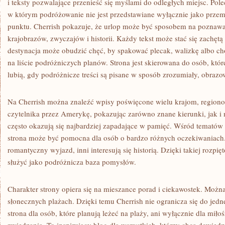
i teksty pozwalające przenieść się myślami do odległych miejsc. Po
w którym podróżowanie nie jest przedstawiane wyłącznie jako przem
punktu. Cherrish pokazuje, że urlop może być sposobem na poznawan
krajobrazów, zwyczajów i historii. Każdy tekst może stać się zachęt
destynacja może obudzić chęć, by spakować plecak, walizkę albo c
na liście podróżniczych planów. Strona jest skierowana do osób, któ
lubią, gdy podróżnicze treści są pisane w sposób zrozumiały, obrazo
Na Cherrish można znaleźć wpisy poświęcone wielu krajom, regiono
czytelnika przez Amerykę, pokazując zarówno znane kierunki, jak i 
często okazują się najbardziej zapadające w pamięć. Wśród tematów p
strona może być pomocna dla osób o bardzo różnych oczekiwaniach.
romantyczny wyjazd, inni interesują się historią. Dzięki takiej rozpi
służyć jako podróżnicza baza pomysłów.
Charakter strony opiera się na mieszance porad i ciekawostek. Można t
słonecznych plażach. Dzięki temu Cherrish nie ogranicza się do jedne
strona dla osób, które planują leżeć na plaży, ani wyłącznie dla mi