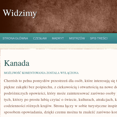
Widzimy
STRONA GŁÓWNA
CZESŁAW
MADRYT
MISTRZÓW
SPIS TREŚCI
Kanada
KANADA
MOŻLIWOŚĆ KOMENTOWANIA
ZOSTAŁA WYŁĄCZONA
Cherrish to pełna pomysłów przestrzeń dla osób, które interesują się
piękne zakątki bez pośpiechu, z ciekawością i otwartością na nowe 
podróżniczych opowieści, który może zainteresować zarówno osoby p
tych, którzy po prostu lubią czytać o świecie, kulturach, atrakcjach, k
codzienności różnych krajów. Strona łączy w sobie turystyczne inspi
sposobem opowiadania, dzięki czemu można tu znaleźć zarówno kon