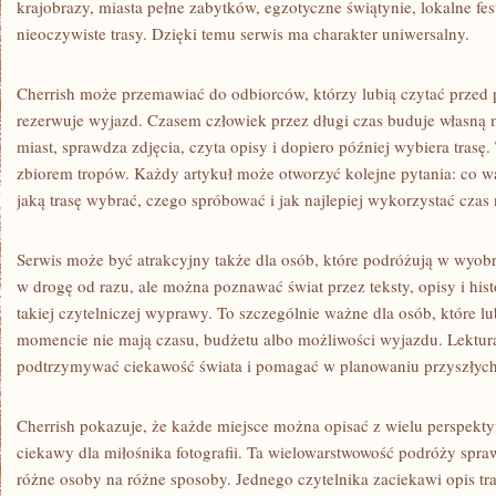
krajobrazy, miasta pełne zabytków, egzotyczne świątynie, lokalne fes
nieoczywiste trasy. Dzięki temu serwis ma charakter uniwersalny.
Cherrish może przemawiać do odbiorców, którzy lubią czytać przed 
rezerwuje wyjazd. Czasem człowiek przez długi czas buduje własną
miast, sprawdza zdjęcia, czyta opisy i dopiero później wybiera trasę
zbiorem tropów. Każdy artykuł może otworzyć kolejne pytania: co w
jaką trasę wybrać, czego spróbować i jak najlepiej wykorzystać czas 
Serwis może być atrakcyjny także dla osób, które podróżują w wyob
w drogę od razu, ale można poznawać świat przez teksty, opisy i hist
takiej czytelniczej wyprawy. To szczególnie ważne dla osób, które l
momencie nie mają czasu, budżetu albo możliwości wyjazdu. Lektura
podtrzymywać ciekawość świata i pomagać w planowaniu przyszłyc
Cherrish pokazuje, że każde miejsce można opisać z wielu perspekt
ciekawy dla miłośnika fotografii. Ta wielowarstwowość podróży spra
różne osoby na różne sposoby. Jednego czytelnika zaciekawi opis tr