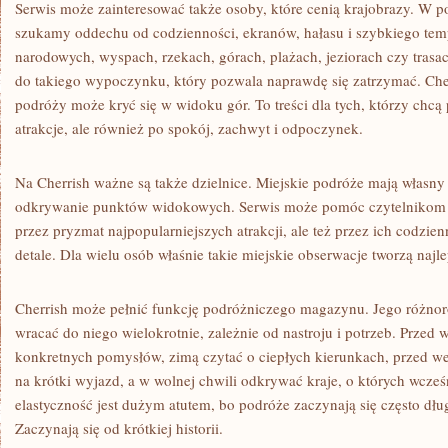
Serwis może zainteresować także osoby, które cenią krajobrazy. W p
szukamy oddechu od codzienności, ekranów, hałasu i szybkiego tem
narodowych, wyspach, rzekach, górach, plażach, jeziorach czy tra
do takiego wypoczynku, który pozwala naprawdę się zatrzymać. Che
podróży może kryć się w widoku gór. To treści dla tych, którzy chcą
atrakcje, ale również po spokój, zachwyt i odpoczynek.
Na Cherrish ważne są także dzielnice. Miejskie podróże mają własny
odkrywanie punktów widokowych. Serwis może pomóc czytelnikom sp
przez pryzmat najpopularniejszych atrakcji, ale też przez ich codzienn
detale. Dla wielu osób właśnie takie miejskie obserwacje tworzą naj
Cherrish może pełnić funkcję podróżniczego magazynu. Jego różno
wracać do niego wielokrotnie, zależnie od nastroju i potrzeb. Prze
konkretnych pomysłów, zimą czytać o ciepłych kierunkach, przed w
na krótki wyjazd, a w wolnej chwili odkrywać kraje, o których wcześn
elastyczność jest dużym atutem, bo podróże zaczynają się często dłu
Zaczynają się od krótkiej historii.