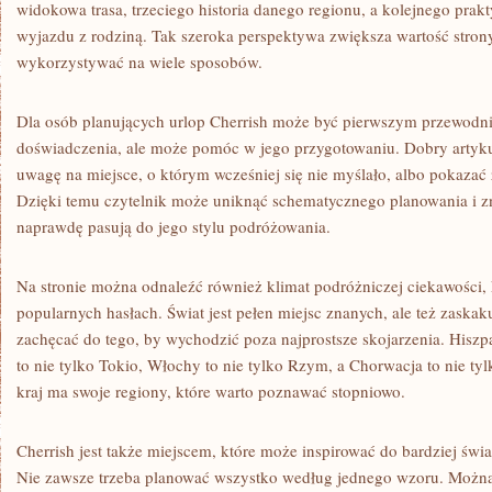
widokowa trasa, trzeciego historia danego regionu, a kolejnego pra
wyjazdu z rodziną. Tak szeroka perspektywa zwiększa wartość strony 
wykorzystywać na wiele sposobów.
Dla osób planujących urlop Cherrish może być pierwszym przewodni
doświadczenia, ale może pomóc w jego przygotowaniu. Dobry artyku
uwagę na miejsce, o którym wcześniej się nie myślało, albo pokazać 
Dzięki temu czytelnik może uniknąć schematycznego planowania i zna
naprawdę pasują do jego stylu podróżowania.
Na stronie można odnaleźć również klimat podróżniczej ciekawości, 
popularnych hasłach. Świat jest pełen miejsc znanych, ale też zaska
zachęcać do tego, by wychodzić poza najprostsze skojarzenia. Hiszpan
to nie tylko Tokio, Włochy to nie tylko Rzym, a Chorwacja to nie t
kraj ma swoje regiony, które warto poznawać stopniowo.
Cherrish jest także miejscem, które może inspirować do bardziej św
Nie zawsze trzeba planować wszystko według jednego wzoru. Możn