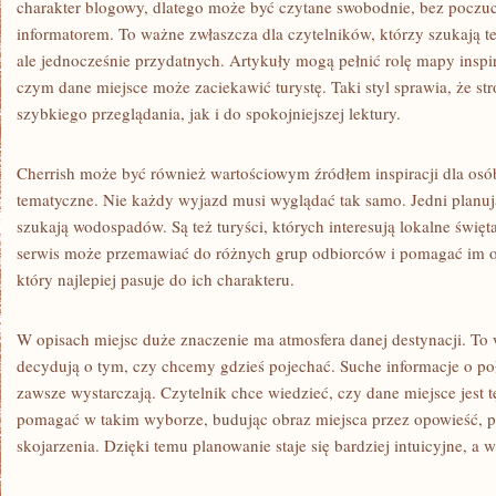
charakter blogowy, dlatego może być czytane swobodnie, bez poczuc
informatorem. To ważne zwłaszcza dla czytelników, którzy szukają 
ale jednocześnie przydatnych. Artykuły mogą pełnić rolę mapy inspi
czym dane miejsce może zaciekawić turystę. Taki styl sprawia, że st
szybkiego przeglądania, jak i do spokojniejszej lektury.
Cherrish może być również wartościowym źródłem inspiracji dla osób
tematyczne. Nie każdy wyjazd musi wyglądać tak samo. Jedni planuj
szukają wodospadów. Są też turyści, których interesują lokalne święt
serwis może przemawiać do różnych grup odbiorców i pomagać im od
który najlepiej pasuje do ich charakteru.
W opisach miejsc duże znaczenie ma atmosfera danej destynacji. To 
decydują o tym, czy chcemy gdzieś pojechać. Suche informacje o poło
zawsze wystarczają. Czytelnik chce wiedzieć, czy dane miejsce jest 
pomagać w takim wyborze, budując obraz miejsca przez opowieść, p
skojarzenia. Dzięki temu planowanie staje się bardziej intuicyjne, a 