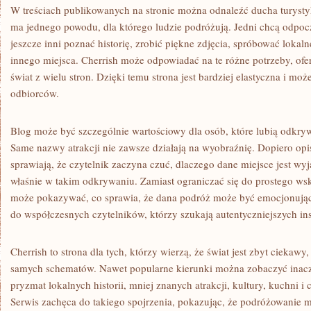
W treściach publikowanych na stronie można odnaleźć ducha turystyk
ma jednego powodu, dla którego ludzie podróżują. Jedni chcą odpoc
jeszcze inni poznać historię, zrobić piękne zdjęcia, spróbować lokal
innego miejsca. Cherrish może odpowiadać na te różne potrzeby, ofer
świat z wielu stron. Dzięki temu strona jest bardziej elastyczna i mo
odbiorców.
Blog może być szczególnie wartościowy dla osób, które lubią odkry
Same nazwy atrakcji nie zawsze działają na wyobraźnię. Dopiero opis
sprawiają, że czytelnik zaczyna czuć, dlaczego dane miejsce jest w
właśnie w takim odkrywaniu. Zamiast ograniczać się do prostego wsk
może pokazywać, co sprawia, że dana podróż może być emocjonująca
do współczesnych czytelników, którzy szukają autentyczniejszych ins
Cherrish to strona dla tych, którzy wierzą, że świat jest zbyt ciekawy
samych schematów. Nawet popularne kierunki można zobaczyć inaczej,
pryzmat lokalnych historii, mniej znanych atrakcji, kultury, kuchni 
Serwis zachęca do takiego spojrzenia, pokazując, że podróżowanie 