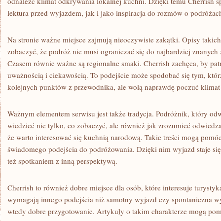
odnaleźć klimat odkrywania lokalnej kuchni. Dzięki temu Cherrish 
lektura przed wyjazdem, jak i jako inspiracja do rozmów o podróżac
Na stronie ważne miejsce zajmują nieoczywiste zakątki. Opisy takic
zobaczyć, że podróż nie musi ograniczać się do najbardziej znanych 
Czasem równie ważne są regionalne smaki. Cherrish zachęca, by patr
uważnością i ciekawością. To podejście może spodobać się tym, któr
kolejnych punktów z przewodnika, ale wolą naprawdę poczuć klimat
Ważnym elementem serwisu jest także tradycja. Podróżnik, który odw
wiedzieć nie tylko, co zobaczyć, ale również jak zrozumieć odwiedz
że warto interesować się kuchnią narodową. Takie treści mogą pomó
świadomego podejścia do podróżowania. Dzięki nim wyjazd staje się
też spotkaniem z inną perspektywą.
Cherrish to również dobre miejsce dla osób, które interesuje turyst
wymagają innego podejścia niż samotny wyjazd czy spontaniczna wy
wtedy dobre przygotowanie. Artykuły o takim charakterze mogą po