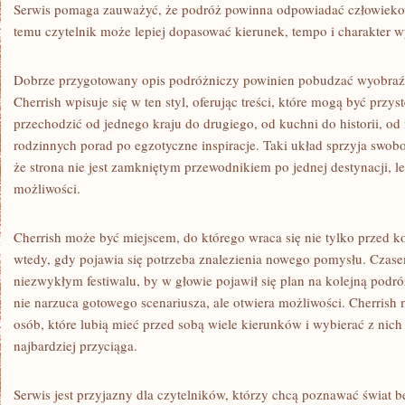
Serwis pomaga zauważyć, że podróż powinna odpowiadać człowiekowi
temu czytelnik może lepiej dopasować kierunek, tempo i charakter w
Dobrze przygotowany opis podróżniczy powinien pobudzać wyobraźni
Cherrish wpisuje się w ten styl, oferując treści, które mogą być przy
przechodzić od jednego kraju do drugiego, od kuchni do historii, od 
rodzinnych porad po egzotyczne inspiracje. Taki układ sprzyja swo
że strona nie jest zamkniętym przewodnikiem po jednej destynacji, 
możliwości.
Cherrish może być miejscem, do którego wraca się nie tylko przed 
wtedy, gdy pojawia się potrzeba znalezienia nowego pomysłu. Czase
niezwykłym festiwalu, by w głowie pojawił się plan na kolejną podróż
nie narzuca gotowego scenariusza, ale otwiera możliwości. Cherrish m
osób, które lubią mieć przed sobą wiele kierunków i wybierać z ni
najbardziej przyciąga.
Serwis jest przyjazny dla czytelników, którzy chcą poznawać świat 