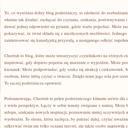
To, co wyróżnia dobry blog podróżniczy, to zdolność do rozbudzani
właśnie tak działać: zachęcać do czytania, szukania, porównywania i
dawać jednej odpowiedzi na pytanie, gdzie warto pojechać. Może racz
pokazywać, że świat składa się z niezliczonych możliwości. Jednego
zainteresować się kanadyjską przyrodą, a następnego odkryć zupełni
Cherrish to blog, które może towarzyszyć czytelnikowi na różnych e
inspirować, gdy dopiero pojawia się marzenie o wyjeździe. Może p
kierunek. Może podpowiadać, gdy szuka się atrakcji i ciekawostek. 
osobom, które lubią czytać o świecie. Dzięki temu jego rola jest szer
To raczej podróżnicza opowieść.
Podsumowując, Cherrish to pełen podróżniczego klimatu serwis dla 
z wielu perspektyw. Łączy w sobie tematy związane z naturą. Może
urlopu, szukaniu nowych inspiracji, poznawaniu mniej oczywistych m
wyobraźni. To strona, która zachęca, by patrzeć dalej, czytać uważni
odkrywać świat nie tylko oczami turysty, ale także osoby naprawdę 