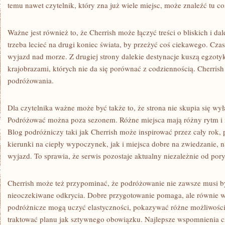
temu nawet czytelnik, który zna już wiele miejsc, może znaleźć tu c
Ważne jest również to, że Cherrish może łączyć treści o bliskich i d
trzeba lecieć na drugi koniec świata, by przeżyć coś ciekawego. Cz
wyjazd nad morze. Z drugiej strony dalekie destynacje kuszą egzoty
krajobrazami, których nie da się porównać z codziennością. Cherrish
podróżowania.
Dla czytelnika ważne może być także to, że strona nie skupia się wy
Podróżować można poza sezonem. Różne miejsca mają różny rytm i n
Blog podróżniczy taki jak Cherrish może inspirować przez cały rok
kierunki na ciepły wypoczynek, jak i miejsca dobre na zwiedzanie, n
wyjazd. To sprawia, że serwis pozostaje aktualny niezależnie od pory
Cherrish może też przypominać, że podróżowanie nie zawsze musi b
nieoczekiwane odkrycia. Dobre przygotowanie pomaga, ale równie wa
podróżnicze mogą uczyć elastyczności, pokazywać różne możliwości 
traktować planu jak sztywnego obowiązku. Najlepsze wspomnienia cz