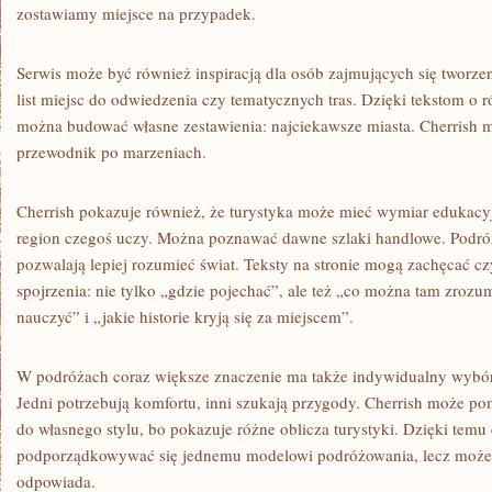
zostawiamy miejsce na przypadek.
Serwis może być również inspiracją dla osób zajmujących się tworz
list miejsc do odwiedzenia czy tematycznych tras. Dzięki tekstom o r
można budować własne zestawienia: najciekawsze miasta. Cherrish m
przewodnik po marzeniach.
Cherrish pokazuje również, że turystyka może mieć wymiar edukacyj
region czegoś uczy. Można poznawać dawne szlaki handlowe. Podróż
pozwalają lepiej rozumieć świat. Teksty na stronie mogą zachęcać cz
spojrzenia: nie tylko „gdzie pojechać”, ale też „co można tam zrozu
nauczyć” i „jakie historie kryją się za miejscem”.
W podróżach coraz większe znaczenie ma także indywidualny wybór
Jedni potrzebują komfortu, inni szukają przygody. Cherrish może p
do własnego stylu, bo pokazuje różne oblicza turystyki. Dzięki temu 
podporządkowywać się jednemu modelowi podróżowania, lecz może
odpowiada.