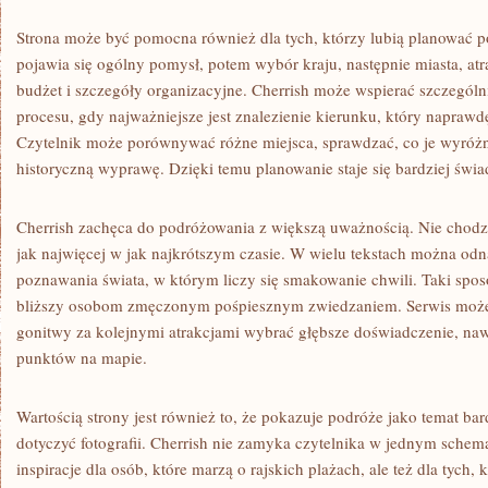
Strona może być pomocna również dla tych, którzy lubią planować p
pojawia się ogólny pomysł, potem wybór kraju, następnie miasta, atra
budżet i szczegóły organizacyjne. Cherrish może wspierać szczególn
procesu, gdy najważniejsze jest znalezienie kierunku, który napraw
Czytelnik może porównywać różne miejsca, sprawdzać, co je wyróżnia
historyczną wyprawę. Dzięki temu planowanie staje się bardziej św
Cherrish zachęca do podróżowania z większą uważnością. Nie chodzi
jak najwięcej w jak najkrótszym czasie. W wielu tekstach można od
poznawania świata, w którym liczy się smakowanie chwili. Taki spos
bliższy osobom zmęczonym pośpiesznym zwiedzaniem. Serwis może 
gonitwy za kolejnymi atrakcjami wybrać głębsze doświadczenie, naw
punktów na mapie.
Wartością strony jest również to, że pokazuje podróże jako temat ba
dotyczyć fotografii. Cherrish nie zamyka czytelnika w jednym schem
inspiracje dla osób, które marzą o rajskich plażach, ale też dla tych,