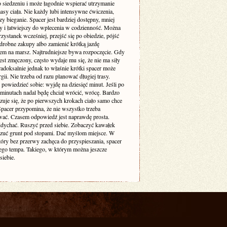
o siedzeniu i może łagodnie wspierać utrzymanie
sy ciała. Nie każdy lubi intensywne ćwiczenia,
zy bieganie. Spacer jest bardziej dostępny, mniej
cy i łatwiejszy do wplecenia w codzienność. Można
zystanek wcześniej, przejść się po obiedzie, pójść
drobne zakupy albo zamienić krótką jazdę
m na marsz. Najtrudniejsze bywa rozpoczęcie. Gdy
est zmęczony, często wydaje mu się, że nie ma siły
adoksalnie jednak to właśnie krótki spacer może
gii. Nie trzeba od razu planować długiej trasy.
powiedzieć sobie: wyjdę na dziesięć minut. Jeśli po
 minutach nadal będę chciał wrócić, wrócę. Bardzo
zuje się, że po pierwszych krokach ciało samo chce
 Spacer przypomina, że nie wszystko trzeba
ać. Czasem odpowiedź jest naprawdę prosta.
dychać. Ruszyć przed siebie. Zobaczyć kawałek
czuć grunt pod stopami. Dać myślom miejsce. W
tóry bez przerwy zachęca do przyspieszania, spacer
ego tempa. Takiego, w którym można jeszcze
siebie.