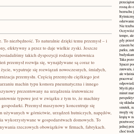
przeciążon
rosną do 
bezruchu j
Rytmiczny 
oderwanie
Nie trzeba
Oczywiści
tempo, ale
To niezbędność. To naturalnie dzięki temu przemysł – i
gdy przes
czasem be
ony, efektywny a przez to daje wielkie zyski. Jeszcze
parku, zat
e posiadaliśmy takich dyspozycji rodzaju śrutownica
budynkami
Taka pozo
ień przemysł rozwija się, wynajdywane są coraz to
Spacer po
 życie, wypatruje się rozwiązań nowoczesnych, śmiałych,
zauważa, 
ale właśni
rnizacja przemysłu. Częścią przemysłu ciężkiego jest
pracować i
arzaniu machin typu komora pneumatyczna i innego
odpowiedzi
Myśli pły
szynowy prezentowany na urządzenia śrutownicze
minut mar
runtownie typowe jest w związku z tym to, że machiny
perspekty
się układ
i gospodarki. Przemysł maszynowy koncentruje się
smutek, na
n używanych w górnictwie, urządzeń hutniczych, napędów,
mogły się
krążą w na
zenia wykorzystywane w gospodarstwach domowych. To
przetworzy
konywania rzeczowych obowiązków w firmach, fabrykach.
jednej pr
choć troch