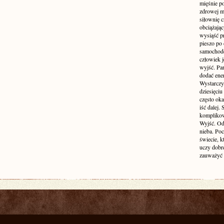
mięśnie p
zdrowej ma
siłownię c
obciążają
wysiąść pr
pieszo po 
samochode
człowiek j
wyjść. Par
dodać ener
Wystarczy 
dziesięciu
często oka
iść dalej.
komplikow
Wyjść. Od
nieba. Po
świecie, k
uczy dobr
zauważyć 