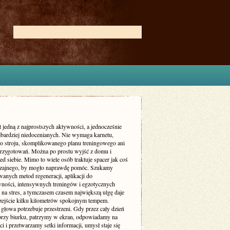
t jedną z najprostszych aktywności, a jednocześnie
ajbardziej niedocenianych. Nie wymaga karnetu,
go stroju, skomplikowanego planu treningowego ani
przygotowań. Można po prostu wyjść z domu i
ed siebie. Mimo to wiele osób traktuje spacer jak coś
zajnego, by mogło naprawdę pomóc. Szukamy
anych metod regeneracji, aplikacji do
ności, intensywnych treningów i egzotycznych
na stres, a tymczasem czasem największą ulgę daje
zejście kilku kilometrów spokojnym tempem.
głowa potrzebuje przestrzeni. Gdy przez cały dzień
przy biurku, patrzymy w ekran, odpowiadamy na
 i przetwarzamy setki informacji, umysł staje się