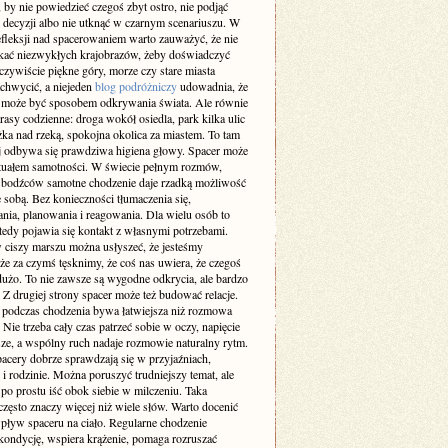
 by nie powiedzieć czegoś zbyt ostro, nie podjąć
 decyzji albo nie utknąć w czarnym scenariuszu. W
efleksji nad spacerowaniem warto zauważyć, że nie
ukać niezwykłych krajobrazów, żeby doświadczyć
zywiście piękne góry, morze czy stare miasta
achwycić, a niejeden
blog podróżniczy
udowadnia, że
 może być sposobem odkrywania świata. Ale równie
rasy codzienne: droga wokół osiedla, park kilka ulic
eżka nad rzeką, spokojna okolica za miastem. To tam
ej odbywa się prawdziwa higiena głowy. Spacer może
rytuałem samotności. W świecie pełnym rozmów,
 bodźców samotne chodzenie daje rzadką możliwość
 sobą. Bez konieczności tłumaczenia się,
nia, planowania i reagowania. Dla wielu osób to
tedy pojawia się kontakt z własnymi potrzebami.
 ciszy marszu można usłyszeć, że jesteśmy
że za czymś tęsknimy, że coś nas uwiera, że czegoś
użo. To nie zawsze są wygodne odkrycia, ale bardzo
 Z drugiej strony spacer może też budować relacje.
odczas chodzenia bywa łatwiejsza niż rozmowa
. Nie trzeba cały czas patrzeć sobie w oczy, napięcie
sze, a wspólny ruch nadaje rozmowie naturalny rytm.
pacery dobrze sprawdzają się w przyjaźniach,
i rodzinie. Można poruszyć trudniejszy temat, ale
po prostu iść obok siebie w milczeniu. Taka
zęsto znaczy więcej niż wiele słów. Warto docenić
pływ spaceru na ciało. Regularne chodzenie
kondycję, wspiera krążenie, pomaga rozruszać