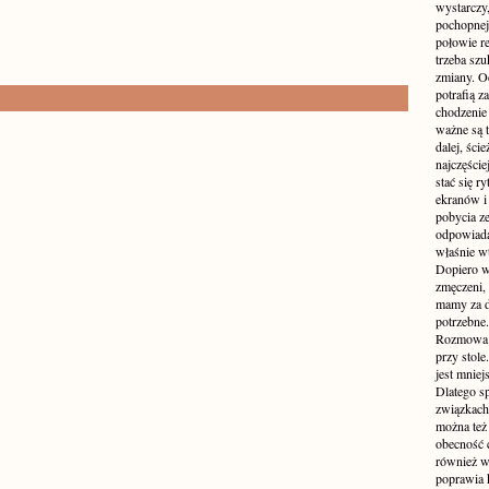
wystarczy,
pochopnej
połowie r
trzeba sz
zmiany. Oc
potrafią z
chodzenie
ważne są t
dalej, ści
najczęści
stać się 
ekranów i
pobycia ze
odpowiada
właśnie w
Dopiero w
zmęczeni, 
mamy za d
potrzebne.
Rozmowa p
przy stole
jest mniej
Dlatego s
związkach 
można też 
obecność c
również w
poprawia 