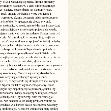
y. Myśli zaczynają się plątać, drobne problemy
ogromnych rozmiarów, a ciało mimo pozornego
est napięte. Spacer działa jak naturalny reset.
ruch, zmiana otoczenia, świeże powietrze i
 wzroku od ekranu pomagają odzyskać proporcje.
 iść szybko. W spacerze nie chodzi o wynik.
e, można liczyć kroki, mierzyć dystans i sprawdzać
 najważniejsza wartość często pojawia się wtedy,
tajemy traktować ruch jak zadanie. Spacer może być
z celu. Można skręcić w boczną ulicę, wejść do
rzymać się przy drzewie, spojrzeć na światło między
, posłuchać odgłosów miasta albo ciszy poza nim.
rna bezproduktywność bywa bardzo potrzebna.
maga również uporządkować myśli. Wiele osób
że najlepsze pomysły przychodzą im nie przy biurku,
e w ruchu. Kiedy ciało idzie, głowa zaczyna
naczej. Nie naciska się na rozwiązanie, nie wymusza
, nie siedzi się nad problemem z zaciśniętą szczęką.
ną swobodniej. Czasem wystarczy dwadzieścia
szu, żeby nagle zobaczyć sprawę z innej
wy. To, co wydawało się skomplikowane, zaczyna
ać. Spacer ma także wymiar emocjonalny. Złość,
pięcie czy niepokój często potrzebują ruchu, by
 rozładować. Kiedy zostajemy w miejscu, emocje
s bez ujścia. Gdy idziemy, ciało ma szansę je
ć. Nie oznacza to, że każdy problem zniknie po
zechadzce. Ale bardzo często po spacerze wracamy
ę spokojniejsi. A czasem właśnie ten mały spokój