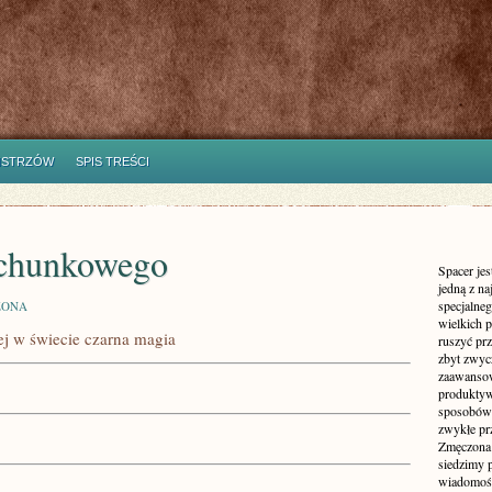
ISTRZÓW
SPIS TREŚCI
achunkowego
Spacer jes
jedną z n
specjalne
ZONA
wielkich 
ej w świecie czarna magia
ruszyć prz
zbyt zwyc
zaawansow
produktyw
sposobów 
zwykłe pr
Zmęczona 
siedzimy 
wiadomości