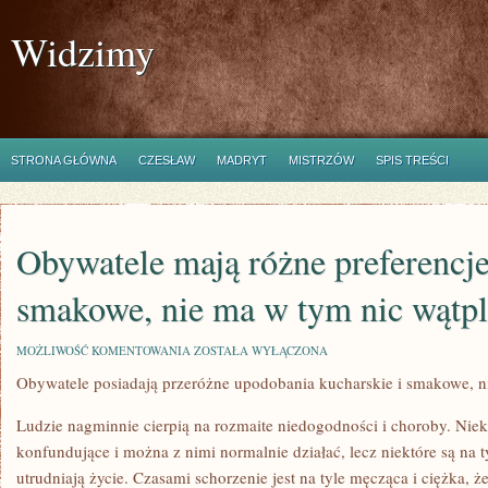
Widzimy
STRONA GŁÓWNA
CZESŁAW
MADRYT
MISTRZÓW
SPIS TREŚCI
Obywatele mają różne preferencje
smakowe, nie ma w tym nic wątp
OBYWATELE
MOŻLIWOŚĆ KOMENTOWANIA
ZOSTAŁA WYŁĄCZONA
MAJĄ
Obywatele posiadają przeróżne upodobania kucharskie i smakowe, 
RÓŻNE
PREFERENCJE
KUCHARSKIE
Ludzie nagminnie cierpią na rozmaite niedogodności i choroby. Niekt
I
SMAKOWE,
konfundujące i można z nimi normalnie działać, lecz niektóre są na 
NIE
utrudniają życie. Czasami schorzenie jest na tyle męcząca i ciężka,
MA