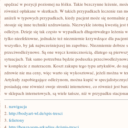
W
spędzać w pozycji poziomej na łóżku. Takie bezczynne leżenie, może
TYM
również opłakane w skutkach. W takich przypadkach leczenie ran mo
NIC
WĄTPLIWEGO
aniżeli w typowych przypadkach, kiedy pacjent może się normalnie
stosuje się inne techniki uzdrawiania. Niezwykle istotną kwestią jest
odleżyn. Dzieje się tak często w wypadkach długotrwałego leżenia w 
tylko nieefektowne, jednakże też niezmiernie krzywdzące dla pacjent
wszystko, by jak najwcześniejszej im zapobiec. Niezmiernie dobrze 
przeciwodleżynowe. Są one wręcz koniecznością, dlatego są pierws
sytuacjach. Tak samo potrzebna będzie poduszka przeciwodleżynowa
w komplecie z materacem. Koszt zakupu tego typu artykułów, do naj
zdrowie nie ma ceny, więc warto się wykosztować, jeżeli można w t
Artykuły zapobiegające odleżynom, można kupić w specjalistycznych
posiadają one również swoje stronki internetowe, co również jest b
w sklepach internetowych, są wiele tańsze, niż w przypadku stacjon
1.
nawigacja
2.
http://bodyart-wl.de/spis-tresci
3.
felietony
4.
http://boxer-vom-arkadius.de/spis-tresci