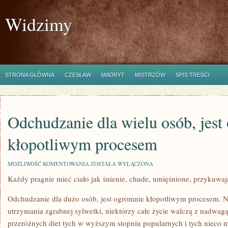
Widzimy
STRONA GŁÓWNA
CZESŁAW
MADRYT
MISTRZÓW
SPIS TREŚCI
Odchudzanie dla wielu osób, jest
kłopotliwym procesem
ODCHUDZANIE
MOŻLIWOŚĆ KOMENTOWANIA
ZOSTAŁA WYŁĄCZONA
DLA
Każdy pragnie mieć ciało jak śnienie, chude, umięśnione, przykuwaj
WIELU
OSÓB,
JEST
Odchudzanie dla dużo osób, jest ogromnie kłopotliwym procesem. N
OGROMNIE
KŁOPOTLIWYM
utrzymania zgrabnej sylwetki, niektórzy całe życie walczą z nadwa
PROCESEM
przeróżnych diet tych w wyższym stopniu popularnych i tych nieco m