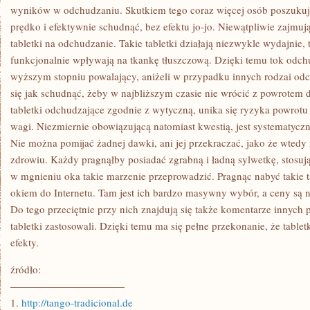
wyników w odchudzaniu. Skutkiem tego coraz więcej osób poszuku
prędko i efektywnie schudnąć, bez efektu jo-jo. Niewątpliwie zajmując
tabletki na odchudzanie. Takie tabletki działają niezwykle wydajnie, 
funkcjonalnie wpływają na tkankę tłuszczową. Dzięki temu tok odchu
wyższym stopniu powalający, aniżeli w przypadku innych rodzai odc
się jak schudnąć, żeby w najbliższym czasie nie wrócić z powrotem do
tabletki odchudzające zgodnie z wytyczną, unika się ryzyka powrotu
wagi. Niezmiernie obowiązującą natomiast kwestią, jest systematycz
Nie można pomijać żadnej dawki, ani jej przekraczać, jako że wted
zdrowiu. Każdy pragnąłby posiadać zgrabną i ładną sylwetkę, stosuj
w mgnieniu oka takie marzenie przeprowadzić. Pragnąc nabyć takie t
okiem do Internetu. Tam jest ich bardzo masywny wybór, a ceny są n
Do tego przeciętnie przy nich znajdują się także komentarze innych p
tabletki zastosowali. Dzięki temu ma się pełne przekonanie, że tablet
efekty.
źródło:
———————————
1.
http://tango-tradicional.de