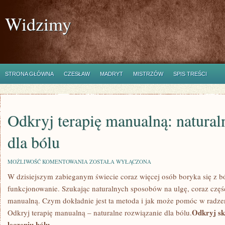
Widzimy
STRONA GŁÓWNA
CZESŁAW
MADRYT
MISTRZÓW
SPIS TREŚCI
Odkryj terapię manualną: natural
dla bólu
ODKRYJ
MOŻLIWOŚĆ KOMENTOWANIA
ZOSTAŁA WYŁĄCZONA
TERAPIĘ
W dzisiejszym zabieganym świecie coraz więcej osób boryka się z bó
MANUALNĄ:
NATURALNE
funkcjonowanie. Szukając naturalnych sposobów na ulgę, coraz części
ROZWIĄZANIE
DLA
manualną. Czym dokładnie jest ta metoda i jak może pomóc w radzen
BÓLU
Odkryj sk
Odkryj terapię manualną – naturalne rozwiązanie dla bólu.
leczeniu bólu