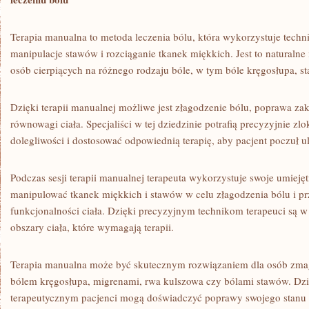
Terapia manualna to metoda leczenia bólu,​ która wykorzystuje techni
manipulacje stawów i rozciąganie tkanek miękkich. Jest to naturalne‍
‍osób cierpiących na różnego rodzaju bóle, w tym bóle kręgosłupa, 
Dzięki terapii manualnej możliwe jest złagodzenie bólu, poprawa za
równowagi ciała. Specjaliści ‍w tej dziedzinie‍ potrafią precyzyjnie z
dolegliwości i dostosować odpowiednią terapię, aby pacjent poczuł u
Podczas sesji terapii manualnej terapeuta wykorzystuje swoje umieję
manipulować tkanek miękkich i stawów w celu złagodzenia bólu i pr
funkcjonalności ciała. Dzięki precyzyjnym technikom terapeuci są w
obszary ciała, które wymagają terapii.
Terapia ‌manualna⁤ może​ być ⁢skutecznym rozwiązaniem dla osób zma
bólem kręgosłupa, migrenami, rwa kulszowa​ czy bólami stawów.​ Dz
terapeutycznym pacjenci ‍mogą doświadczyć poprawy swojego stanu z