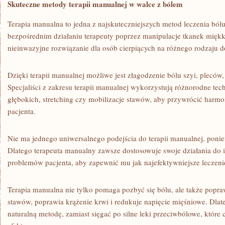
Skuteczne metody terapii manualnej w​ walce z bólem
Terapia manualna to jedna z najskuteczniejszych metod leczenia bólu,
⁣bezpośrednim‍ działaniu terapeuty poprzez manipulacje tkanek miękkic
nieinwazyjne rozwiązanie dla osób ‌cierpiących ​na różnego rodzaju 
Dzięki terapii manualnej możliwe jest złagodzenie bólu szyi, pleców, 
Specjaliści z zakresu terapii manualnej wykorzystują różnorodne⁣ tech
głębokich, stretching czy ​mobilizacje stawów, aby przywrócić harmon
pacjenta.
Nie ma jednego‍ uniwersalnego podejścia do terapii manualnej, poni
Dlatego terapeuta manualny zawsze dostosowuje swoje działania do 
problemów pacjenta, aby zapewnić mu jak najefektywniejsze leczeni
Terapia manualna nie tylko pomaga pozbyć się bólu, ⁢ale także popr
stawów, poprawia krążenie krwi ‍i redukuje napięcie mięśniowe.​ Dlate
naturalną metodę, zamiast sięgać po ⁤silne leki przeciwbólowe, które