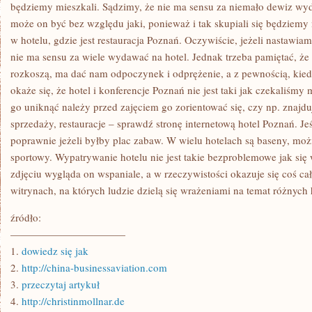
BĘDZIEMY
będziemy mieszkali. Sądzimy, że nie ma sensu za niemało dewiz wyd
MIELI
może on być bez względu jaki, ponieważ i tak skupiali się będziemy 
MOŻLIWOŚĆ
ODPOCZĄĆ
w hotelu, gdzie jest restauracja Poznań. Oczywiście, jeżeli nastawi
I
nie ma sensu za wiele wydawać na hotel. Jednak trzeba pamiętać, ż
ZAPOMNIEĆ
O
rozkoszą, ma dać nam odpoczynek i odprężenie, a z pewnością, kied
POWSZEDNICH
OBOWIĄZKACH
okaże się, że hotel i konferencje Poznań nie jest taki jak czekaliśmy
I
go uniknąć należy przed zajęciem go zorientować się, czy np. znajdu
ZAPOMNIEĆ
sprzedaży, restauracje – sprawdź stronę internetową hotel Poznań. Je
poprawnie jeżeli byłby plac zabaw. W wielu hotelach są baseny, m
sportowy. Wypatrywanie hotelu nie jest takie bezproblemowe jak się
zdjęciu wygląda on wspaniale, a w rzeczywistości okazuje się coś ca
witrynach, na których ludzie dzielą się wrażeniami na temat różnych h
źródło:
———————————
1.
dowiedz się jak
2.
http://china-businessaviation.com
3.
przeczytaj artykuł
4.
http://christinmollnar.de