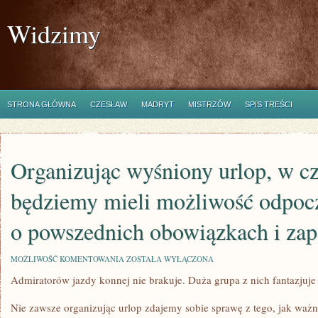
Widzimy
STRONA GŁÓWNA
CZESŁAW
MADRYT
MISTRZÓW
SPIS TREŚCI
Organizując wyśniony urlop, w cz
będziemy mieli możliwość odpoc
o powszednich obowiązkach i za
ORGANIZUJĄC
MOŻLIWOŚĆ KOMENTOWANIA
ZOSTAŁA WYŁĄCZONA
WYŚNIONY
Admiratorów jazdy konnej nie brakuje. Duża grupa z nich fantazjuje
URLOP,
W
CZASIE,
Nie zawsze organizując urlop zdajemy sobie sprawę z tego, jak ważne
JAKIEGO