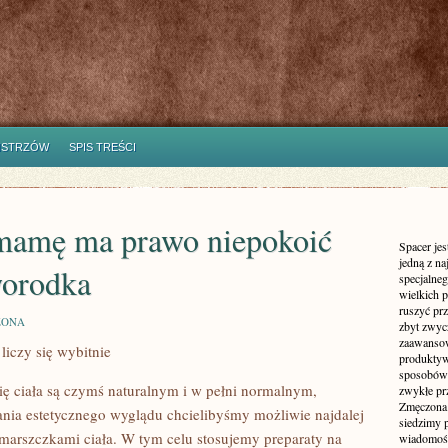
ISTRZÓW
SPIS TREŚCI
mamę ma prawo niepokoić
Spacer jes
jedną z n
worodka
specjalne
wielkich 
ruszyć prz
ZONA
zbyt zwyc
zaawansow
liczy się wybitnie
produktyw
sposobów 
ę ciała są czymś naturalnym i w pełni normalnym,
zwykłe pr
Zmęczona 
ania estetycznego wyglądu chcielibyśmy możliwie najdalej
siedzimy 
marszczkami ciała. W tym celu stosujemy preparaty na
wiadomości