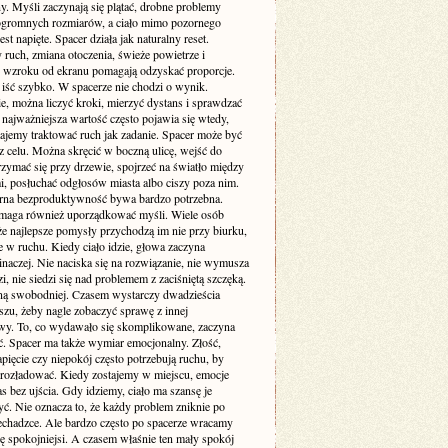
y. Myśli zaczynają się plątać, drobne problemy
ogromnych rozmiarów, a ciało mimo pozornego
est napięte. Spacer działa jak naturalny reset.
ruch, zmiana otoczenia, świeże powietrze i
 wzroku od ekranu pomagają odzyskać proporcje.
 iść szybko. W spacerze nie chodzi o wynik.
e, można liczyć kroki, mierzyć dystans i sprawdzać
 najważniejsza wartość często pojawia się wtedy,
tajemy traktować ruch jak zadanie. Spacer może być
z celu. Można skręcić w boczną ulicę, wejść do
rzymać się przy drzewie, spojrzeć na światło między
, posłuchać odgłosów miasta albo ciszy poza nim.
rna bezproduktywność bywa bardzo potrzebna.
maga również uporządkować myśli. Wiele osób
że najlepsze pomysły przychodzą im nie przy biurku,
e w ruchu. Kiedy ciało idzie, głowa zaczyna
naczej. Nie naciska się na rozwiązanie, nie wymusza
, nie siedzi się nad problemem z zaciśniętą szczęką.
ną swobodniej. Czasem wystarczy dwadzieścia
szu, żeby nagle zobaczyć sprawę z innej
wy. To, co wydawało się skomplikowane, zaczyna
ać. Spacer ma także wymiar emocjonalny. Złość,
pięcie czy niepokój często potrzebują ruchu, by
 rozładować. Kiedy zostajemy w miejscu, emocje
s bez ujścia. Gdy idziemy, ciało ma szansę je
ć. Nie oznacza to, że każdy problem zniknie po
zechadzce. Ale bardzo często po spacerze wracamy
ę spokojniejsi. A czasem właśnie ten mały spokój