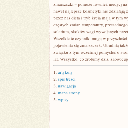
NOWORODKA
zmarszczki – pomoże również medycyna e
nawet najlepsze kosmetyki nie zdziałają 
przez nas dieta i tryb życia mają w tym 
częstych zmian temperatury, przesadnego
solarium, skoków wagi wywołanych przet
Wszelkie te czynniki mogą w przyszłości
pojawienia się zmarszczek. Utrudnią tak
związku z tym wcześniej pomyśleć o swo
lat. Wszystko, co zrobimy dziś, zaowocu
1.
artykuly
2.
spis tresci
3.
nawigacja
4.
mapa strony
5.
wpisy