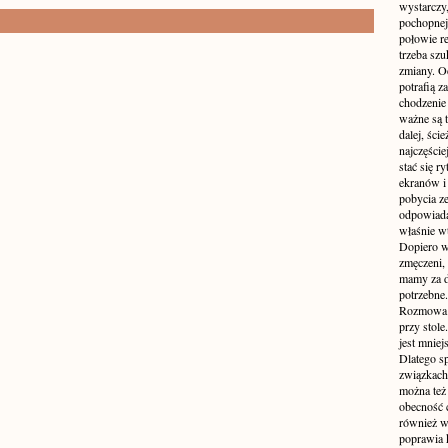
wystarczy,
pochopnej
połowie r
trzeba sz
zmiany. Oc
potrafią z
chodzenie
ważne są t
dalej, ści
najczęści
stać się 
ekranów i
pobycia ze
odpowiada
właśnie w
Dopiero w
zmęczeni, 
mamy za d
potrzebne.
Rozmowa p
przy stole
jest mniej
Dlatego s
związkach 
można też 
obecność c
również w
poprawia 