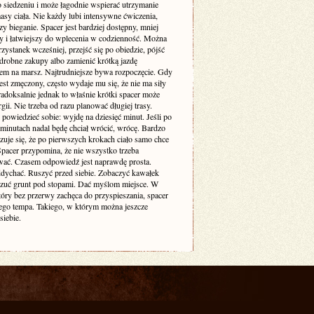
o siedzeniu i może łagodnie wspierać utrzymanie
sy ciała. Nie każdy lubi intensywne ćwiczenia,
zy bieganie. Spacer jest bardziej dostępny, mniej
cy i łatwiejszy do wplecenia w codzienność. Można
zystanek wcześniej, przejść się po obiedzie, pójść
drobne zakupy albo zamienić krótką jazdę
m na marsz. Najtrudniejsze bywa rozpoczęcie. Gdy
est zmęczony, często wydaje mu się, że nie ma siły
adoksalnie jednak to właśnie krótki spacer może
gii. Nie trzeba od razu planować długiej trasy.
powiedzieć sobie: wyjdę na dziesięć minut. Jeśli po
 minutach nadal będę chciał wrócić, wrócę. Bardzo
zuje się, że po pierwszych krokach ciało samo chce
 Spacer przypomina, że nie wszystko trzeba
ać. Czasem odpowiedź jest naprawdę prosta.
dychać. Ruszyć przed siebie. Zobaczyć kawałek
czuć grunt pod stopami. Dać myślom miejsce. W
tóry bez przerwy zachęca do przyspieszania, spacer
ego tempa. Takiego, w którym można jeszcze
siebie.