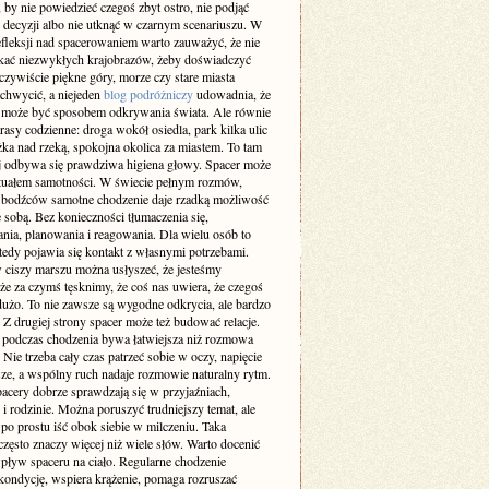
 by nie powiedzieć czegoś zbyt ostro, nie podjąć
 decyzji albo nie utknąć w czarnym scenariuszu. W
efleksji nad spacerowaniem warto zauważyć, że nie
ukać niezwykłych krajobrazów, żeby doświadczyć
zywiście piękne góry, morze czy stare miasta
achwycić, a niejeden
blog podróżniczy
udowadnia, że
 może być sposobem odkrywania świata. Ale równie
rasy codzienne: droga wokół osiedla, park kilka ulic
eżka nad rzeką, spokojna okolica za miastem. To tam
ej odbywa się prawdziwa higiena głowy. Spacer może
rytuałem samotności. W świecie pełnym rozmów,
 bodźców samotne chodzenie daje rzadką możliwość
 sobą. Bez konieczności tłumaczenia się,
nia, planowania i reagowania. Dla wielu osób to
tedy pojawia się kontakt z własnymi potrzebami.
 ciszy marszu można usłyszeć, że jesteśmy
że za czymś tęsknimy, że coś nas uwiera, że czegoś
użo. To nie zawsze są wygodne odkrycia, ale bardzo
 Z drugiej strony spacer może też budować relacje.
odczas chodzenia bywa łatwiejsza niż rozmowa
. Nie trzeba cały czas patrzeć sobie w oczy, napięcie
sze, a wspólny ruch nadaje rozmowie naturalny rytm.
pacery dobrze sprawdzają się w przyjaźniach,
i rodzinie. Można poruszyć trudniejszy temat, ale
po prostu iść obok siebie w milczeniu. Taka
zęsto znaczy więcej niż wiele słów. Warto docenić
pływ spaceru na ciało. Regularne chodzenie
kondycję, wspiera krążenie, pomaga rozruszać