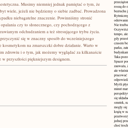
przeciążon
stetyczna. Musimy niemniej jednak pamiętać o tym, że
rosną do 
zbyt wiele, jeżeli nie będziemy o siebie zadbać. Prowadzona
bezruchu j
Rytmiczny 
wypadku niebagatelne znaczenie. Powinniśmy stronić
oderwanie
 opalania czy to słonecznego, czy pochodzącego z
Nie trzeba
Oczywiści
rawianym odchudzaniem a też stresującego trybu życia.
tempo, ale
 przyczynić się w znaczny sposób do wcześniejszego
gdy przes
czasem be
że kosmetykom na zmarszczki dobre działanie. Warto w
parku, zat
im zdrowiu i o tym, jak możemy wyglądać za kilkanaście
budynkami
Taka pozo
je w przyszłości piękniejszym designem.
Spacer po
zauważa, 
ale właśni
pracować i
odpowiedzi
Myśli pły
minut mar
perspekty
się układ
smutek, na
mogły się
krążą w na
przetworzy
jednej pr
choć troch