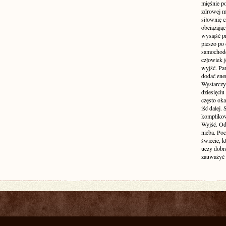
mięśnie p
zdrowej ma
siłownię c
obciążają
wysiąść pr
pieszo po 
samochode
człowiek j
wyjść. Par
dodać ener
Wystarczy 
dziesięciu
często oka
iść dalej.
komplikow
Wyjść. Od
nieba. Po
świecie, k
uczy dobr
zauważyć 