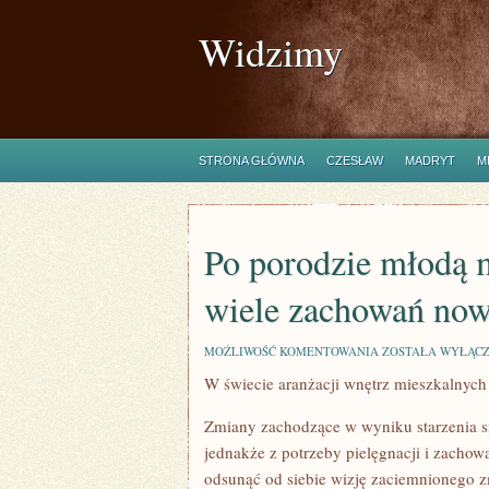
Widzimy
STRONA GŁÓWNA
CZESŁAW
MADRYT
M
Po porodzie młodą 
wiele zachowań no
PO
MOŻLIWOŚĆ KOMENTOWANIA
ZOSTAŁA WYŁĄC
PORODZIE
W świecie aranżacji wnętrz mieszkalnych 
MŁODĄ
MAMĘ
MA
Zmiany zachodzące w wyniku starzenia si
PRAWO
NIEPOKOIĆ
jednakże z potrzeby pielęgnacji i zachow
WIELE
odsunąć od siebie wizję zaciemnionego z
ZACHOWAŃ