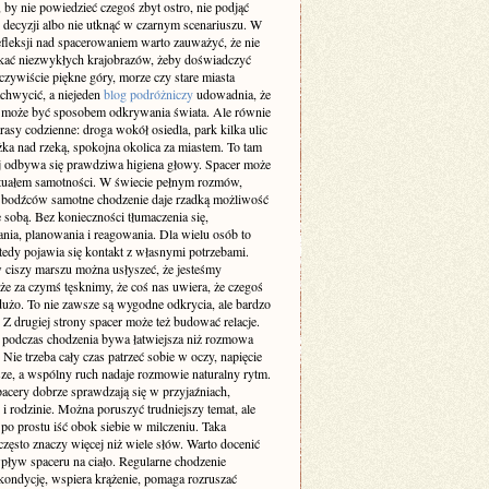
 by nie powiedzieć czegoś zbyt ostro, nie podjąć
 decyzji albo nie utknąć w czarnym scenariuszu. W
efleksji nad spacerowaniem warto zauważyć, że nie
ukać niezwykłych krajobrazów, żeby doświadczyć
zywiście piękne góry, morze czy stare miasta
achwycić, a niejeden
blog podróżniczy
udowadnia, że
 może być sposobem odkrywania świata. Ale równie
rasy codzienne: droga wokół osiedla, park kilka ulic
eżka nad rzeką, spokojna okolica za miastem. To tam
ej odbywa się prawdziwa higiena głowy. Spacer może
rytuałem samotności. W świecie pełnym rozmów,
 bodźców samotne chodzenie daje rzadką możliwość
 sobą. Bez konieczności tłumaczenia się,
nia, planowania i reagowania. Dla wielu osób to
tedy pojawia się kontakt z własnymi potrzebami.
 ciszy marszu można usłyszeć, że jesteśmy
że za czymś tęsknimy, że coś nas uwiera, że czegoś
użo. To nie zawsze są wygodne odkrycia, ale bardzo
 Z drugiej strony spacer może też budować relacje.
odczas chodzenia bywa łatwiejsza niż rozmowa
. Nie trzeba cały czas patrzeć sobie w oczy, napięcie
sze, a wspólny ruch nadaje rozmowie naturalny rytm.
pacery dobrze sprawdzają się w przyjaźniach,
i rodzinie. Można poruszyć trudniejszy temat, ale
po prostu iść obok siebie w milczeniu. Taka
zęsto znaczy więcej niż wiele słów. Warto docenić
pływ spaceru na ciało. Regularne chodzenie
kondycję, wspiera krążenie, pomaga rozruszać