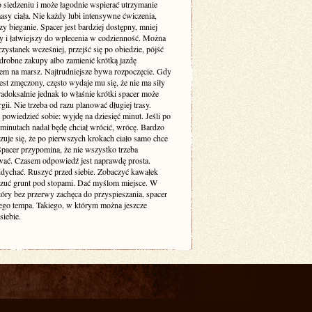
o siedzeniu i może łagodnie wspierać utrzymanie
sy ciała. Nie każdy lubi intensywne ćwiczenia,
zy bieganie. Spacer jest bardziej dostępny, mniej
cy i łatwiejszy do wplecenia w codzienność. Można
zystanek wcześniej, przejść się po obiedzie, pójść
drobne zakupy albo zamienić krótką jazdę
m na marsz. Najtrudniejsze bywa rozpoczęcie. Gdy
est zmęczony, często wydaje mu się, że nie ma siły
adoksalnie jednak to właśnie krótki spacer może
gii. Nie trzeba od razu planować długiej trasy.
powiedzieć sobie: wyjdę na dziesięć minut. Jeśli po
 minutach nadal będę chciał wrócić, wrócę. Bardzo
zuje się, że po pierwszych krokach ciało samo chce
 Spacer przypomina, że nie wszystko trzeba
ać. Czasem odpowiedź jest naprawdę prosta.
dychać. Ruszyć przed siebie. Zobaczyć kawałek
czuć grunt pod stopami. Dać myślom miejsce. W
tóry bez przerwy zachęca do przyspieszania, spacer
ego tempa. Takiego, w którym można jeszcze
siebie.