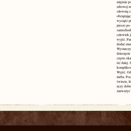
mięśnie p
zdrowej ma
siłownię c
obciążają
wysiąść pr
pieszo po 
samochode
człowiek j
wyjść. Par
dodać ener
Wystarczy 
dziesięciu
często oka
iść dalej.
komplikow
Wyjść. Od
nieba. Po
świecie, k
uczy dobr
zauważyć 