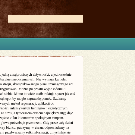
t jedną z najprostszych aktywności, a jednocześnie
ajbardziej niedocenianych. Nie wymaga karnetu,
go stroju, skomplikowanego planu treningowego ani
przygotowań. Można po prostu wyjść z domu i
ed siebie. Mimo to wiele osób traktuje spacer jak coś
zajnego, by mogło naprawdę pomóc. Szukamy
anych metod regeneracji, aplikacji do
ności, intensywnych treningów i egzotycznych
na stres, a tymczasem czasem największą ulgę daje
zejście kilku kilometrów spokojnym tempem.
głowa potrzebuje przestrzeni. Gdy przez cały dzień
przy biurku, patrzymy w ekran, odpowiadamy na
 i przetwarzamy setki informacji, umysł staje się