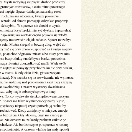
y. Myśli zaczynają się plątać, drobne problemy
ogromnych rozmiarów, a ciało mimo pozornego
est napięte. Spacer działa jak naturalny reset.
ruch, zmiana otoczenia, świeże powietrze i
 wzroku od ekranu pomagają odzyskać proporcje.
 iść szybko. W spacerze nie chodzi o wynik.
e, można liczyć kroki, mierzyć dystans i sprawdzać
 najważniejsza wartość często pojawia się wtedy,
tajemy traktować ruch jak zadanie. Spacer może być
z celu. Można skręcić w boczną ulicę, wejść do
rzymać się przy drzewie, spojrzeć na światło między
, posłuchać odgłosów miasta albo ciszy poza nim.
rna bezproduktywność bywa bardzo potrzebna.
maga również uporządkować myśli. Wiele osób
że najlepsze pomysły przychodzą im nie przy biurku,
e w ruchu. Kiedy ciało idzie, głowa zaczyna
naczej. Nie naciska się na rozwiązanie, nie wymusza
, nie siedzi się nad problemem z zaciśniętą szczęką.
ną swobodniej. Czasem wystarczy dwadzieścia
szu, żeby nagle zobaczyć sprawę z innej
wy. To, co wydawało się skomplikowane, zaczyna
ać. Spacer ma także wymiar emocjonalny. Złość,
pięcie czy niepokój często potrzebują ruchu, by
 rozładować. Kiedy zostajemy w miejscu, emocje
s bez ujścia. Gdy idziemy, ciało ma szansę je
ć. Nie oznacza to, że każdy problem zniknie po
zechadzce. Ale bardzo często po spacerze wracamy
ę spokojniejsi. A czasem właśnie ten mały spokój