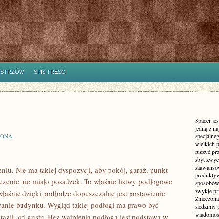
ISTRZÓW
SPIS TREŚCI
Spacer jes
jedną z n
specjalne
ZONA
wielkich 
ruszyć prz
zbyt zwyc
zaawansow
iu. Nie ma takiej dyspozycji, aby pokój, garaż, punkt
produktyw
czenie nie miało posadzek. To właśnie listwy podłogowe
sposobów 
zwykłe pr
łaśnie dzięki podłodze dopuszczalne jest postawienie
Zmęczona 
owanie budynku. Wygląd takiej podłogi ma prawo być
siedzimy 
wiadomości
tazji, od gustu. Bez wątpienia podłoga jest podstawą w