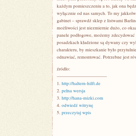
każdym pomieszczeniu a to, jak ona będzi
wyłącznie od nas samych. To my jakkolw
gabinet – sprawdź sklep z listwami Barl
możliwości jest niezmiernie dużo, co ok
panele podłogowe, możemy zdecydować si
posadzkach kładzione są dywany czy wyk
charakteru, by mieszkanie było przytulnie
odnawiać, remontować. Potrzebne jest rów
źródło:
———————————
1.
http://haltern-hilft.de
2.
pełna wersja
3.
http://hana-mizki.com
4.
odwiedź witrynę
5.
przeczytaj wpis