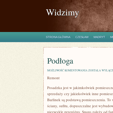
Widzimy
STRONA GŁÓWNA
CZESŁAW
MADRYT
M
Podłoga
PODŁOGA
MOŻLIWOŚĆ KOMENTOWANIA
ZOSTAŁA WYŁĄC
Remont
Posadzka jest w jakimkolwiek pomieszczen
sprzedaży czy jakiekolwiek inne pomiesz
Barlinek są podstawą pomieszczenia. To w
ściany, sufitu, dopuszczalne jest wybud
niezwykle przeróżny. Sporo zależy od fan