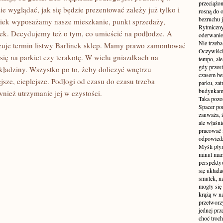
przeciążon
e wyglądać, jak się będzie prezentować zależy już tylko i
rosną do 
bezruchu j
iek wyposażamy nasze mieszkanie, punkt sprzedaży,
Rytmiczny 
inek. Decydujemy też o tym, co umieścić na podłodze. A
oderwanie
Nie trzeba
azuje termin listwy Barlinek sklep. Mamy prawo zamontować
Oczywiści
ę na parkiet czy terakotę. W wielu gniazdkach na
tempo, ale
gdy przes
ładziny. Wszystko po to, żeby doliczyć wnętrzu
czasem be
jsze, cieplejsze. Podłogi od czasu do czasu trzeba
parku, zat
budynkami
nież utrzymanie jej w czystości.
Taka pozo
Spacer po
zauważa, 
ale właśni
pracować i
odpowiedzi
Myśli pły
minut mar
perspekty
się układ
smutek, na
mogły się
krążą w na
przetworzy
jednej pr
choć troch