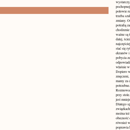
wystarczy,
pochopnej
połowie r
trzeba sz
zmiany. Oc
potrafią z
chodzenie
ważne są t
dalej, ści
najczęści
stać się 
ekranów i
pobycia ze
odpowiada
właśnie w
Dopiero w
zmęczeni, 
mamy za d
potrzebne.
Rozmowa p
przy stole
jest mniej
Dlatego s
związkach 
można też 
obecność c
również w
poprawia 