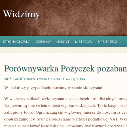
Widzimy
STRONA GŁÓWNA
CZESŁAW
MADRYT
MISTRZÓW
SPIS TREŚCI
Porównywarka Pożyczek pozaba
PORÓWNYWARKA
MOŻLIWOŚĆ KOMENTOWANIA
ZOSTAŁA WYŁĄCZONA
POŻYCZEK
W niektórzy przypadkach jesteśmy w stanie skorzystać
POZABANKOWYCH
W wielu wypadkach wykorzystanie specjalnych form fiskalnych urzą
Na pewno są one świetnie dostrzegalne w sklepach. Takie kasy fiskaln
zakupiony towar. Ograniczają się w głównej mierze do ilości oraz 
dopuszczalne jest również odczytanie wartości podatkowej VAT. Wszys
musisz zainstalować kasę fiskalną – powinny być również dostrzegal