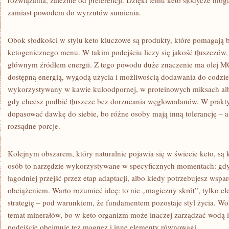
rozwiązania, zależnie od preferencji. Dzięki temu keto słodycze m
zamiast powodem do wyrzutów sumienia.
Obok słodkości w stylu keto kluczowe są produkty, które pomagają
ketogenicznego menu. W takim podejściu liczy się jakość tłuszczów, b
głównym źródłem energii. Z tego powodu duże znaczenie ma olej MC
dostępną energią, wygodą użycia i możliwością dodawania do codz
wykorzystywany w kawie kuloodpornej, w proteinowych miksach alb
gdy chcesz podbić tłuszcze bez dorzucania węglowodanów. W prakty
dopasować dawkę do siebie, bo różne osoby mają inną tolerancję – 
rozsądne porcje.
Kolejnym obszarem, który naturalnie pojawia się w świecie keto, są
osób to narzędzie wykorzystywane w specyficznych momentach: gdy l
łagodniej przejść przez etap adaptacji, albo kiedy potrzebujesz wsp
obciążeniem. Warto rozumieć ideę: to nie „magiczny skrót”, tylko e
strategię – pod warunkiem, że fundamentem pozostaje styl życia. Wo
temat minerałów, bo w keto organizm może inaczej zarządzać wodą i
podejście obejmuje też magnez i inne elementy równowagi.