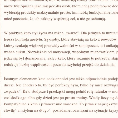
może być opisana jako miejsce dla osób, które chcą podejmować dec
wybierają produkty maksymalnie proste, inni lubią funkcjonalne „ul
mieć poczucie, że ich zakupy wspierają cel, a nie go sabotują.
W praktyce keto styl życia ma różne „twarze”. Dla jednych to utrata 
lepsza kontrola apetytu. Są osoby, które stawiają na keto z powodów
którzy szukają większej przewidywalności w samopoczuciu i unikaj
wahań cukru. Niezależnie od motywacji, wspólnym mianownikiem je
jedzenia był dopasowany. Sklep keto, który rozumie te potrzeby, staj
redukuje liczbę wątpliwości i pozwala szybciej przejść do działania.
Istotnym elementem keto codzienności jest także odpowiednie podej
diecie. Nie chodzi o to, by być perfekcyjnym, tylko by mieć rozwiąz
„wpadek”. Keto słodycze i przekąski mogą pełnić rolę ratunku w mo
coś słodkiego albo gdy dzień jest po prostu trudny. Wtedy liczy się d
kompatybilne z keto i jednocześnie smaczne. To jedna z największyc
chwilę” a „stylem na długo”: posiadanie rozwiązań na sytuacje kryz