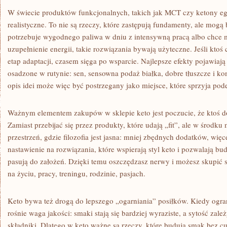
W świecie produktów funkcjonalnych, takich jak MCT czy ketony eg
realistyczne. To nie są rzeczy, które zastępują fundamenty, ale mogą 
potrzebuje wygodnego paliwa w dniu z intensywną pracą albo chce 
uzupełnienie energii, takie rozwiązania bywają użyteczne. Jeśli ktoś 
etap adaptacji, czasem sięga po wsparcie. Najlepsze efekty pojawiają
osadzone w rutynie: sen, sensowna podaż białka, dobre tłuszcze i k
opis idei może więc być postrzegany jako miejsce, które sprzyja pod
Ważnym elementem zakupów w sklepie keto jest poczucie, że ktoś do
Zamiast przebijać się przez produkty, które udają „fit”, ale w środku
przestrzeń, gdzie filozofia jest jasna: mniej zbędnych dodatków, wię
nastawienie na rozwiązania, które wspierają styl keto i pozwalają 
pasują do założeń. Dzięki temu oszczędzasz nerwy i możesz skupić 
na życiu, pracy, treningu, rodzinie, pasjach.
Keto bywa też drogą do lepszego „ogarniania” posiłków. Kiedy ogr
rośnie waga jakości: smaki stają się bardziej wyraziste, a sytość zal
składniki. Dlatego w keto ważne są rzeczy, które budują smak bez cuk