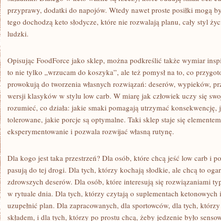
przyprawy, dodatki do napojów. Wtedy nawet proste posiłki mogą by
tego dochodzą keto słodycze, które nie rozwalają planu, cały styl życi
ludzki.
Opisując FoodForce jako sklep, można podkreślić także wymiar insp
to nie tylko „wrzucam do koszyka”, ale też pomysł na to, co przygot
prowokują do tworzenia własnych rozwiązań: deserów, wypieków, pr
wersji klasyków w stylu low carb. W miarę jak człowiek uczy się sw
rozumieć, co działa: jakie smaki pomagają utrzymać konsekwencję, ja
tolerowane, jakie porcje są optymalne. Taki sklep staje się elemente
eksperymentowanie i pozwala rozwijać własną rutynę.
Dla kogo jest taka przestrzeń? Dla osób, które chcą jeść low carb i p
pasują do tej drogi. Dla tych, którzy kochają słodkie, ale chcą to og
zdrowszych deserów. Dla osób, które interesują się rozwiązaniami t
w rytuale dnia. Dla tych, którzy czytają o suplementach ketonowych
uzupełnić plan. Dla zapracowanych, dla sportowców, dla tych, którzy
składem, i dla tych, którzy po prostu chcą, żeby jedzenie było senso