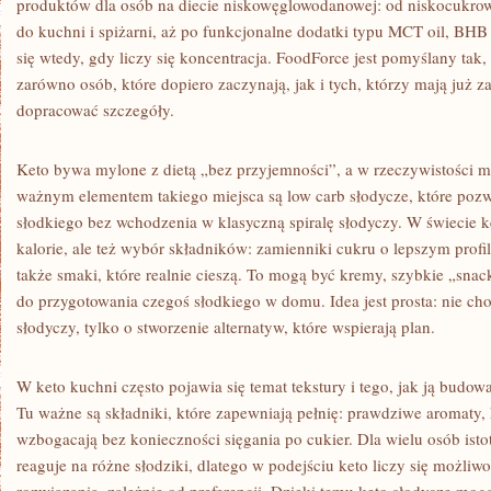
produktów dla osób na diecie niskowęglowodanowej: od niskocukrow
do kuchni i spiżarni, aż po funkcjonalne dodatki typu MCT oil, BHB i
się wtedy, gdy liczy się koncentracja. FoodForce jest pomyślany tak
zarówno osób, które dopiero zaczynają, jak i tych, którzy mają już za
dopracować szczegóły.
Keto bywa mylone z dietą „bez przyjemności”, a w rzeczywistości 
ważnym elementem takiego miejsca są low carb słodycze, które pozw
słodkiego bez wchodzenia w klasyczną spiralę słodyczy. W świecie ket
kalorie, ale też wybór składników: zamienniki cukru o lepszym profil
także smaki, które realnie cieszą. To mogą być kremy, szybkie „snac
do przygotowania czegoś słodkiego w domu. Idea jest prosta: nie ch
słodyczy, tylko o stworzenie alternatyw, które wspierają plan.
W keto kuchni często pojawia się temat tekstury i tego, jak ją bud
Tu ważne są składniki, które zapewniają pełnię: prawdziwe aromaty, 
wzbogacają bez konieczności sięgania po cukier. Dla wielu osób istot
reaguje na różne słodziki, dlatego w podejściu keto liczy się możliw