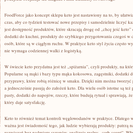
FoodForce jako koncept sklepu keto jest nastawiony na to, by ułatw
czas, aby co tydzień testować nowe przepisy i samodzielnie liczyć k
jest dostępność produktów, które skracają drogę od „chcę jeść keto”
dodatki do kuchni, produkty do szybkiego przygotowania czegoś w d
osób, które są w ciągłym ruchu. W praktyce keto styl życia często wy
nie wymaga codziennej walki z logistyką.
W świecie keto przydatna jest też „spiżarnia”, czyli produkty, na któ
Popularne są mąki i bazy typu mąka kokosowa, zagęstniki, dodatki d
przyprawy, które robią różnicę w smaku. Dzięki nim można tworzyć p
a jednocześnie pasują do założeń keto. Dla wielu osób istotne są też
pasty, dodatki do napojów, rzeczy, które budują rytuał i sprawiają, że 
który daje satysfakcję.
Keto to również temat kontroli węglowodanów w praktyce. Dlatego
ważna jest świadomość tego, jak ludzie wybierają produkty: patrzą na
rozwiązań bez nadmiaru syropów, analizują realny „carb count”. Wła