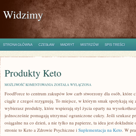
Widzimy
STRONA GŁÓWNA
CZESŁAW
MADRYT
MISTRZÓW
SPIS TREŚCI
Produkty Keto
PRODUKTY
MOŻLIWOŚĆ KOMENTOWANIA
ZOSTAŁA WYŁĄCZONA
KETO
FoodForce to centrum zakupów low carb stworzony dla osób, które ch
ciągle z czegoś rezygnują. To miejsce, w którym smak spotykają si
wybierasz produkty, które wspierają styl życia oparty na wysokotłu
jednocześnie pomagają utrzymać ograniczone cukry. Jeśli szukasz prz
osiągalne na co dzień, a nie tylko na papierze, ta idea jest dokładni
stronie to Keto a Zdrowie Psychiczne i
Suplementacja na Keto
. W pra