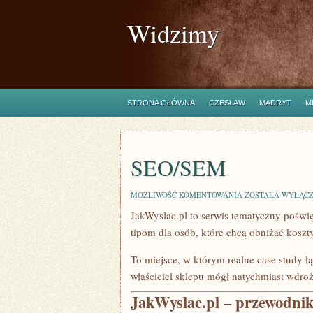
Widzimy
STRONA GŁÓWNA
CZESŁAW
MADRYT
M
SEO/SEM
SEO/SEM
MOŻLIWOŚĆ KOMENTOWANIA
ZOSTAŁA WYŁĄC
JakWyslac.pl to serwis tematyczny poświ
tipom dla osób, które chcą obniżać kosz
To miejsce, w którym realne case study ł
właściciel sklepu mógł natychmiast wdro
JakWyslac.pl – przewodnik 