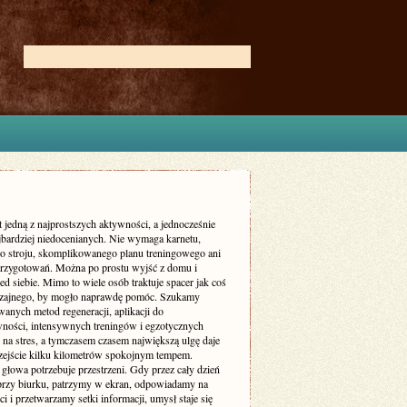
t jedną z najprostszych aktywności, a jednocześnie
ajbardziej niedocenianych. Nie wymaga karnetu,
go stroju, skomplikowanego planu treningowego ani
przygotowań. Można po prostu wyjść z domu i
ed siebie. Mimo to wiele osób traktuje spacer jak coś
zajnego, by mogło naprawdę pomóc. Szukamy
anych metod regeneracji, aplikacji do
ności, intensywnych treningów i egzotycznych
na stres, a tymczasem czasem największą ulgę daje
zejście kilku kilometrów spokojnym tempem.
głowa potrzebuje przestrzeni. Gdy przez cały dzień
przy biurku, patrzymy w ekran, odpowiadamy na
 i przetwarzamy setki informacji, umysł staje się