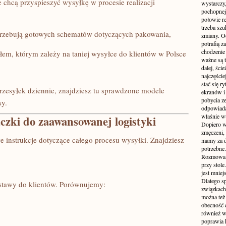
 chcą przyspieszyć wysyłkę w procesie realizacji
wystarczy,
pochopnej
połowie r
trzeba sz
trzebują gotowych schematów dotyczących pakowania,
zmiany. Oc
potrafią z
chodzenie
łem, którym zależy na taniej wysyłce do klientów w Polsce
ważne są t
dalej, ści
najczęści
stać się 
przesyłek dziennie, znajdziesz tu sprawdzone modele
ekranów i
pobycia ze
sy.
odpowiada
właśnie w
czki do zaawansowanej logistyki
Dopiero w
zmęczeni, 
 instrukcje dotyczące całego procesu wysyłki. Znajdziesz
mamy za d
potrzebne.
Rozmowa p
przy stole
jest mniej
Dlatego s
stawy do klientów. Porównujemy:
związkach 
można też 
obecność c
również w
poprawia 