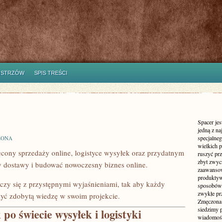
ISTRZÓW
SPIS TREŚCI
Spacer jes
jedną z n
specjalne
ZONA
wielkich 
ęcony sprzedaży online, logistyce wysyłek oraz przydatnym
ruszyć prz
zbyt zwyc
ty dostawy i budować nowoczesny biznes online.
zaawansow
produktyw
ączy się z przystępnymi wyjaśnieniami, tak aby każdy
sposobów 
zwykłe pr
żyć zdobytą wiedzę w swoim projekcie.
Zmęczona 
siedzimy 
po świecie wysyłek i logistyki
wiadomości