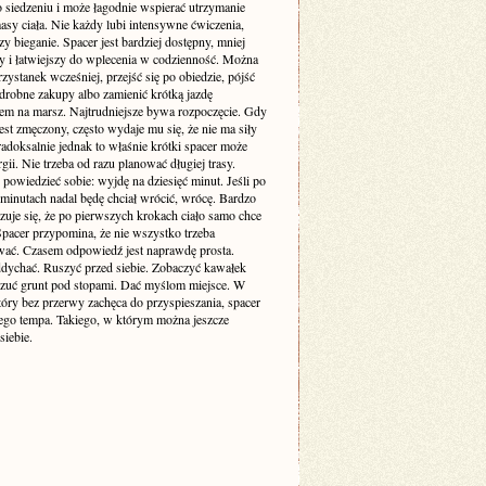
o siedzeniu i może łagodnie wspierać utrzymanie
sy ciała. Nie każdy lubi intensywne ćwiczenia,
zy bieganie. Spacer jest bardziej dostępny, mniej
cy i łatwiejszy do wplecenia w codzienność. Można
zystanek wcześniej, przejść się po obiedzie, pójść
drobne zakupy albo zamienić krótką jazdę
m na marsz. Najtrudniejsze bywa rozpoczęcie. Gdy
est zmęczony, często wydaje mu się, że nie ma siły
adoksalnie jednak to właśnie krótki spacer może
gii. Nie trzeba od razu planować długiej trasy.
powiedzieć sobie: wyjdę na dziesięć minut. Jeśli po
 minutach nadal będę chciał wrócić, wrócę. Bardzo
zuje się, że po pierwszych krokach ciało samo chce
 Spacer przypomina, że nie wszystko trzeba
ać. Czasem odpowiedź jest naprawdę prosta.
dychać. Ruszyć przed siebie. Zobaczyć kawałek
czuć grunt pod stopami. Dać myślom miejsce. W
tóry bez przerwy zachęca do przyspieszania, spacer
ego tempa. Takiego, w którym można jeszcze
siebie.