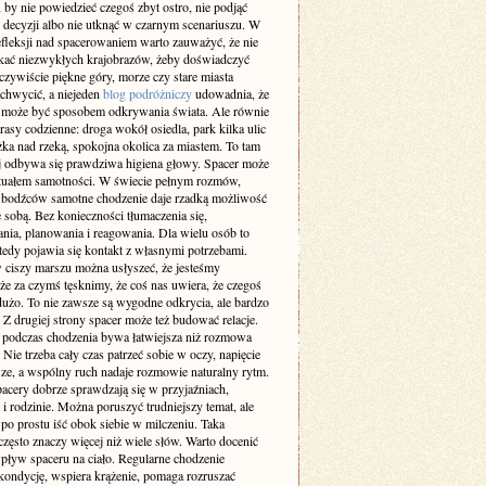
 by nie powiedzieć czegoś zbyt ostro, nie podjąć
 decyzji albo nie utknąć w czarnym scenariuszu. W
efleksji nad spacerowaniem warto zauważyć, że nie
ukać niezwykłych krajobrazów, żeby doświadczyć
zywiście piękne góry, morze czy stare miasta
achwycić, a niejeden
blog podróżniczy
udowadnia, że
 może być sposobem odkrywania świata. Ale równie
rasy codzienne: droga wokół osiedla, park kilka ulic
eżka nad rzeką, spokojna okolica za miastem. To tam
ej odbywa się prawdziwa higiena głowy. Spacer może
rytuałem samotności. W świecie pełnym rozmów,
 bodźców samotne chodzenie daje rzadką możliwość
 sobą. Bez konieczności tłumaczenia się,
nia, planowania i reagowania. Dla wielu osób to
tedy pojawia się kontakt z własnymi potrzebami.
 ciszy marszu można usłyszeć, że jesteśmy
że za czymś tęsknimy, że coś nas uwiera, że czegoś
użo. To nie zawsze są wygodne odkrycia, ale bardzo
 Z drugiej strony spacer może też budować relacje.
odczas chodzenia bywa łatwiejsza niż rozmowa
. Nie trzeba cały czas patrzeć sobie w oczy, napięcie
sze, a wspólny ruch nadaje rozmowie naturalny rytm.
pacery dobrze sprawdzają się w przyjaźniach,
i rodzinie. Można poruszyć trudniejszy temat, ale
po prostu iść obok siebie w milczeniu. Taka
zęsto znaczy więcej niż wiele słów. Warto docenić
pływ spaceru na ciało. Regularne chodzenie
kondycję, wspiera krążenie, pomaga rozruszać