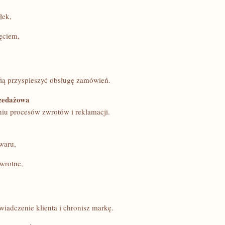
łek,
ęciem,
fią przyspieszyć obsługę zamówień.
rzedażowa
iu procesów zwrotów i reklamacji.
waru,
wrotne,
iadczenie klienta i chronisz markę.