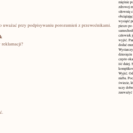
mięśnie p
zdrowej ma
siłownię c
obciążają
wysiąść pr
 co uważać przy podpisywaniu porozumień z przewoźnikami.
pieszo po 
samochode
człowiek j
ek
wyjść. Par
y reklamacji?
dodać ener
Wystarczy 
dziesięciu
często oka
iść dalej.
komplikow
Wyjść. Od
nieba. Po
świecie, k
uczy dobr
zauważyć 
ć.