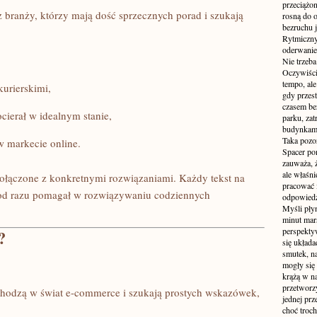
przeciążon
z branży, którzy mają dość sprzecznych porad i szukają
rosną do 
bezruchu j
Rytmiczny 
oderwanie
Nie trzeba
Oczywiści
tempo, ale
kurierskimi,
gdy przes
czasem be
cierał w idealnym stanie,
parku, zat
budynkami
Taka pozo
 markecie online.
Spacer po
zauważa, 
ale właśni
 połączone z konkretnymi rozwiązaniami. Każdy tekst na
pracować i
y od razu pomagał w rozwiązywaniu codziennych
odpowiedzi
Myśli pły
minut mar
perspekty
?
się układ
smutek, na
mogły się
krążą w na
przetworzy
wchodzą w świat e-commerce i szukają prostych wskazówek,
jednej pr
choć troch