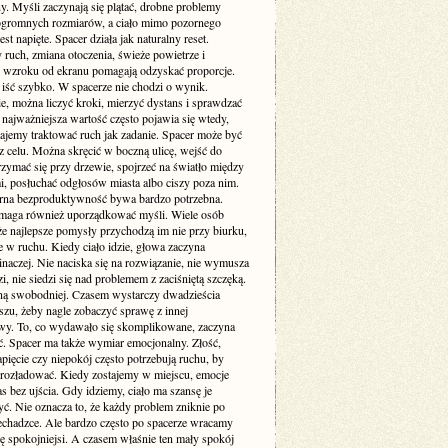
y. Myśli zaczynają się plątać, drobne problemy
ogromnych rozmiarów, a ciało mimo pozornego
est napięte. Spacer działa jak naturalny reset.
ruch, zmiana otoczenia, świeże powietrze i
 wzroku od ekranu pomagają odzyskać proporcje.
 iść szybko. W spacerze nie chodzi o wynik.
e, można liczyć kroki, mierzyć dystans i sprawdzać
 najważniejsza wartość często pojawia się wtedy,
tajemy traktować ruch jak zadanie. Spacer może być
z celu. Można skręcić w boczną ulicę, wejść do
rzymać się przy drzewie, spojrzeć na światło między
, posłuchać odgłosów miasta albo ciszy poza nim.
rna bezproduktywność bywa bardzo potrzebna.
maga również uporządkować myśli. Wiele osób
że najlepsze pomysły przychodzą im nie przy biurku,
e w ruchu. Kiedy ciało idzie, głowa zaczyna
naczej. Nie naciska się na rozwiązanie, nie wymusza
, nie siedzi się nad problemem z zaciśniętą szczęką.
ną swobodniej. Czasem wystarczy dwadzieścia
szu, żeby nagle zobaczyć sprawę z innej
wy. To, co wydawało się skomplikowane, zaczyna
ać. Spacer ma także wymiar emocjonalny. Złość,
pięcie czy niepokój często potrzebują ruchu, by
 rozładować. Kiedy zostajemy w miejscu, emocje
s bez ujścia. Gdy idziemy, ciało ma szansę je
ć. Nie oznacza to, że każdy problem zniknie po
zechadzce. Ale bardzo często po spacerze wracamy
ę spokojniejsi. A czasem właśnie ten mały spokój