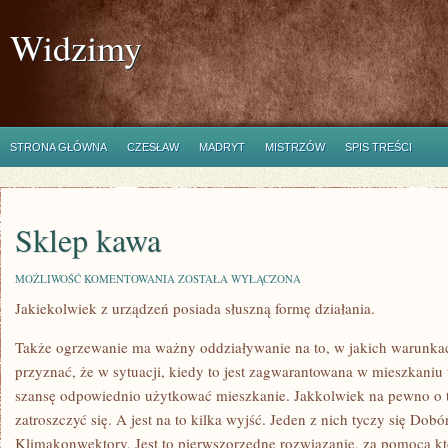
Widzimy
STRONA GŁÓWNA
CZESŁAW
MADRYT
MISTRZÓW
SPIS TREŚCI
Sklep kawa
SKLEP
MOŻLIWOŚĆ KOMENTOWANIA
ZOSTAŁA WYŁĄCZONA
KAWA
Jakiekolwiek z urządzeń posiada słuszną formę działania.
Także ogrzewanie ma ważny oddziaływanie na to, w jakich warunk
przyznać, że w sytuacji, kiedy to jest zagwarantowana w mieszkaniu
szansę odpowiednio użytkować mieszkanie. Jakkolwiek na pewno o 
zatroszczyć się. A jest na to kilka wyjść. Jeden z nich tyczy się Dob
Klimakonwektory. Jest to pierwszorzędne rozwiązanie, za pomocą k