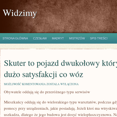
Widzimy
STRONA GŁÓWNA
CZESŁAW
MADRYT
MISTRZÓW
SPIS TREŚCI
Skuter to pojazd dwukołowy który
dużo satysfakcji co wóz
SKUTER
MOŻLIWOŚĆ KOMENTOWANIA
ZOSTAŁA WYŁĄCZONA
TO
Obywatele oddają się do przeróżnego typu serwisów
POJAZD
DWUKOŁOWY
KTÓRY
Mieszkańcy oddają się do wielorakiego typu warsztatów, podczas 
SPRAWIA
TEŻ
pomocy przy urządzeniach, jakie posiadają. Jeżeli ktoś ma wtryskiwa
DUŻO
uszkadza, dlatego że jego budowa jest dosyć wielopłaszczyznowa. 
SATYSFAKCJI