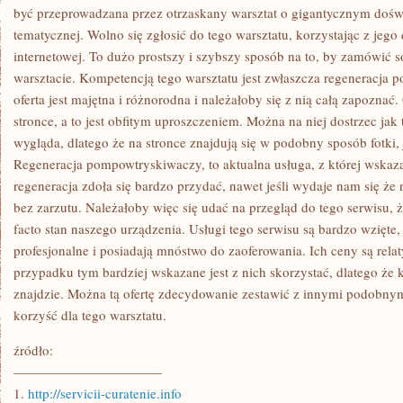
CO
być przeprowadzana przez otrzaskany warsztat o gigantycznym dośw
WÓZ
tematycznej. Wolno się zgłosić do tego warsztatu, korzystając z jeg
internetowej. To dużo prostszy i szybszy sposób na to, by zamówić 
warsztacie. Kompetencją tego warsztatu jest zwłaszcza regeneracja
oferta jest majętna i różnorodna i należałoby się z nią całą zapoznać.
stronce, a to jest obfitym uproszczeniem. Można na niej dostrzec jak
wygląda, dlatego że na stronce znajdują się w podobny sposób fotki, 
Regeneracja pompowtryskiwaczy, to aktualna usługa, z której wskaza
regeneracja zdoła się bardzo przydać, nawet jeśli wydaje nam się ż
bez zarzutu. Należałoby więc się udać na przegląd do tego serwisu, ż
facto stan naszego urządzenia. Usługi tego serwisu są bardzo wzięte,
profesjonalne i posiadają mnóstwo do zaoferowania. Ich ceny są rela
przypadku tym bardziej wskazane jest z nich skorzystać, dlatego że k
znajdzie. Można tą ofertę zdecydowanie zestawić z innymi podobnym
korzyść dla tego warsztatu.
źródło:
———————————
1.
http://servicii-curatenie.info