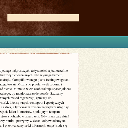
t jedną z najprostszych aktywności, a jednocześnie
ajbardziej niedocenianych. Nie wymaga karnetu,
go stroju, skomplikowanego planu treningowego ani
przygotowań. Można po prostu wyjść z domu i
ed siebie. Mimo to wiele osób traktuje spacer jak coś
zajnego, by mogło naprawdę pomóc. Szukamy
anych metod regeneracji, aplikacji do
ności, intensywnych treningów i egzotycznych
na stres, a tymczasem czasem największą ulgę daje
zejście kilku kilometrów spokojnym tempem.
głowa potrzebuje przestrzeni. Gdy przez cały dzień
przy biurku, patrzymy w ekran, odpowiadamy na
 i przetwarzamy setki informacji, umysł staje się