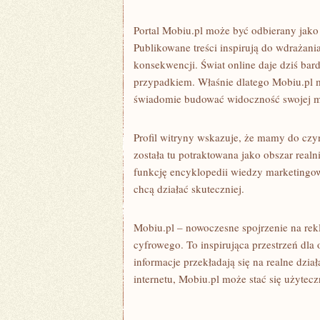
Portal Mobiu.pl może być odbierany jako s
Publikowane treści inspirują do wdrażan
konsekwencji. Świat online daje dziś bar
przypadkiem. Właśnie dlatego Mobiu.pl mo
świadomie budować widoczność swojej m
Profil witryny wskazuje, że mamy do cz
została tu potraktowana jako obszar real
funkcję encyklopedii wiedzy marketingow
chcą działać skuteczniej.
Mobiu.pl – nowoczesne spojrzenie na rekl
cyfrowego. To inspirująca przestrzeń dla
informacje przekładają się na realne dzia
internetu, Mobiu.pl może stać się użyte