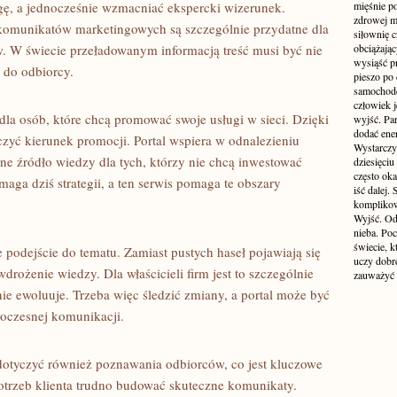
gę, a jednocześnie wzmacniać ekspercki wizerunek.
mięśnie p
zdrowej ma
komunikatów marketingowych są szczególnie przydatne dla
siłownię c
w. W świecie przeładowanym informacją treść musi być nie
obciążają
wysiąść pr
 do odbiorcy.
pieszo po 
samochode
człowiek j
dla osób, które chcą promować swoje usługi w sieci. Dzięki
wyjść. Par
dodać ener
yć kierunek promocji. Portal wspiera w odnalezieniu
Wystarczy 
ne źródło wiedzy dla tych, którzy nie chcą inwestować
dziesięciu
często oka
ga dziś strategii, a ten serwis pomaga te obszary
iść dalej.
komplikow
Wyjść. Od
nieba. Po
świecie, k
podejście do tematu. Zamiast pustych haseł pojawiają się
uczy dobr
drożenie wiedzy. Dla właścicieli firm jest to szczególnie
zauważyć 
e ewoluuje. Trzeba więc śledzić zmiany, a portal może być
czesnej komunikacji.
dotyczyć również poznawania odbiorców, co jest kluczowe
otrzeb klienta trudno budować skuteczne komunikaty.