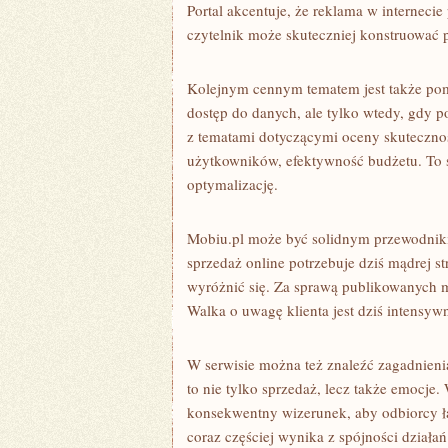
Portal akcentuje, że reklama w interneci
czytelnik może skuteczniej konstruować 
Kolejnym cennym tematem jest także pomi
dostęp do danych, ale tylko wtedy, gdy p
z tematami dotyczącymi oceny skutecznoś
użytkowników, efektywność budżetu. To 
optymalizację.
Mobiu.pl może być solidnym przewodnikie
sprzedaż online potrzebuje dziś mądrej st
wyróżnić się. Za sprawą publikowanych 
Walka o uwagę klienta jest dziś intensyw
W serwisie można też znaleźć zagadnieni
to nie tylko sprzedaż, lecz także emocje
konsekwentny wizerunek, aby odbiorcy ła
coraz częściej wynika z spójności dział