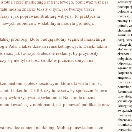
istotna część marketingu internetowego, ponieważ wspiera
wystarczy,
pochopnej
alu można znaleźć teksty o tym, jak tworzyć treści
połowie r
azy i jak poprawiać strukturę witryny. To praktyczna
trzeba sz
zmiany. Oc
ć nowych odbiorców w stabilnym modelu promocji.
potrafią z
chodzenie
ważne są t
łatnej promocji, które budują istotny segment marketingu
dalej, ści
najczęści
ogle Ads, a także działań remarketingowych. Dzięki takim
stać się 
znać, jak tworzyć skuteczne reklamy, by przynosiły
ekranów i
pobycia ze
czy się nie tylko ilość środków przeznaczonych na
odpowiada
właśnie w
Dopiero w
zmęczeni, 
mamy za d
akże mediom społecznościowym, które dla wielu firm są
potrzebne.
ami. LinkedIn, TikTok czy inne serwisy społecznościowe
Rozmowa p
przy stole
ile są wykorzystywane świadomie. Na stronie można
jest mniej
komunikować się z odbiorcami, jak planować publikacje oraz
Dlatego s
związkach 
można też 
obecność c
również w
est również content marketing. Mobiu.pl uświadamia, że
poprawia 