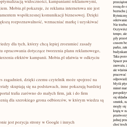
optymalizacją widoczności, kampaniami reklamowymi,
przeciążon
rosną do 
giem. Mobiu.pl pokazuje, że reklama internetowa nie jest
bezruchu j
amentem współczesnej komunikacji biznesowej. Dzięki
Rytmiczny 
oderwanie
iększą rozpoznawalność, wzmacniać markę i uzyskiwać
Nie trzeba
Oczywiści
tempo, ale
gdy przes
czasem be
iedzy dla tych, którzy chcą lepiej zrozumieć zasady
parku, zat
e tu opracowania dotyczące tworzenia planu reklamowego,
budynkami
Taka pozo
erzenia efektów kampanii. Mobiu.pl ułatwia w odkryciu
Spacer po
zauważa, 
ale właśni
pracować i
res zagadnień, dzięki czemu czytelnik może spojrzeć na
odpowiedzi
Myśli pły
riały skupiają się na podstawach, inne pokazują bardziej
minut mar
rtal trafia zarówno do małych firm, jak i do firm
perspekty
się układ
trzenią dla szerokiego grona odbiorców, w którym wiedza są
smutek, na
mogły się
krążą w na
przetworzy
jednej pr
ie jest pozycja strony w Google i innych
choć troch