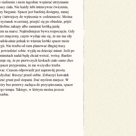
o siedzeniu i może łagodnie wspierać utrzymanie
sy ciała. Nie każdy lubi intensywne ćwiczenia,
zy bieganie. Spacer jest bardziej dostępny, mniej
cy i łatwiejszy do wplecenia w codzienność. Można
zystanek wcześniej, przejść się po obiedzie, pójść
drobne zakupy albo zamienić krótką jazdę
m na marsz. Najtrudniejsze bywa rozpoczęcie. Gdy
est zmęczony, często wydaje mu się, że nie ma siły
adoksalnie jednak to właśnie krótki spacer może
gii. Nie trzeba od razu planować długiej trasy.
powiedzieć sobie: wyjdę na dziesięć minut. Jeśli po
 minutach nadal będę chciał wrócić, wrócę. Bardzo
zuje się, że po pierwszych krokach ciało samo chce
 Spacer przypomina, że nie wszystko trzeba
ać. Czasem odpowiedź jest naprawdę prosta.
dychać. Ruszyć przed siebie. Zobaczyć kawałek
czuć grunt pod stopami. Dać myślom miejsce. W
tóry bez przerwy zachęca do przyspieszania, spacer
ego tempa. Takiego, w którym można jeszcze
siebie.