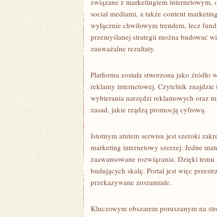
związane z marketingiem internetowym, 
social mediami, a także content marketin
wyłącznie chwilowym trendem, lecz fund
przemyślanej strategii można budować w
zauważalne rezultaty.
Platforma została stworzona jako źródło w
reklamy internetowej. Czytelnik znajdzi
wybierania narzędzi reklamowych oraz mi
zasad, jakie rządzą promocją cyfrową.
Istotnym atutem serwisu jest szeroki zak
marketing internetowy szerzej. Jedne mate
zaawansowane rozwiązania. Dzięki temu po
budujących skalę. Portal jest więc przes
przekazywane zrozumiale.
Kluczowym obszarem poruszanym na stron