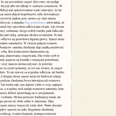
 by nie powiedzieć czegoś zbyt ostro, nie podjąć
 decyzji albo nie utknąć w czarnym scenariuszu. W
efleksji nad spacerowaniem warto zauważyć, że nie
ukać niezwykłych krajobrazów, żeby doświadczyć
zywiście piękne góry, morze czy stare miasta
achwycić, a niejeden
blog podróżniczy
udowadnia, że
 może być sposobem odkrywania świata. Ale równie
rasy codzienne: droga wokół osiedla, park kilka ulic
eżka nad rzeką, spokojna okolica za miastem. To tam
ej odbywa się prawdziwa higiena głowy. Spacer może
rytuałem samotności. W świecie pełnym rozmów,
 bodźców samotne chodzenie daje rzadką możliwość
 sobą. Bez konieczności tłumaczenia się,
nia, planowania i reagowania. Dla wielu osób to
tedy pojawia się kontakt z własnymi potrzebami.
 ciszy marszu można usłyszeć, że jesteśmy
że za czymś tęsknimy, że coś nas uwiera, że czegoś
użo. To nie zawsze są wygodne odkrycia, ale bardzo
 Z drugiej strony spacer może też budować relacje.
odczas chodzenia bywa łatwiejsza niż rozmowa
. Nie trzeba cały czas patrzeć sobie w oczy, napięcie
sze, a wspólny ruch nadaje rozmowie naturalny rytm.
pacery dobrze sprawdzają się w przyjaźniach,
i rodzinie. Można poruszyć trudniejszy temat, ale
po prostu iść obok siebie w milczeniu. Taka
zęsto znaczy więcej niż wiele słów. Warto docenić
pływ spaceru na ciało. Regularne chodzenie
kondycję, wspiera krążenie, pomaga rozruszać