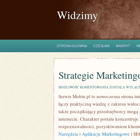
Widzimy
STRONA GŁÓWNA
CZESŁAW
MADRYT
M
Strategie Marketin
STRATEGIE
MOŻLIWOŚĆ KOMENTOWANIA
ZOSTAŁA WYŁĄC
MARKETINGOWE
Serwis Mobiu.pl to nowoczesna strona in
I
PLANOWANIE
łączy praktyczną wiedzę z zakresu widoczn
KAMPANII
także początkujący przedsiębiorcy mogą
internecie. Charakter portalu koncentru
rozpoznawalności, pozyskiwaniem klient
Narzędzia i Aplikacje Marketingowe
i SEO