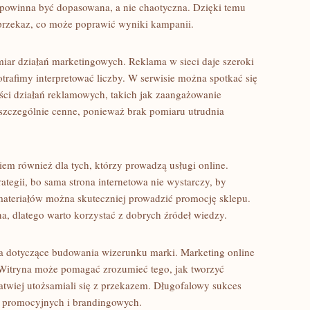
e powinna być dopasowana, a nie chaotyczna. Dzięki temu
przekaz, co może poprawić wyniki kampanii.
ar działań marketingowych. Reklama w sieci daje szeroki
otrafimy interpretować liczby. W serwisie można spotkać się
ci działań reklamowych, takich jak zaangażowanie
szczególnie cenne, ponieważ brak pomiaru utrudnia
m również dla tych, którzy prowadzą usługi online.
rategii, bo sama strona internetowa nie wystarczy, by
materiałów można skuteczniej prowadzić promocję sklepu.
na, dlatego warto korzystać z dobrych źródeł wiedzy.
a dotyczące budowania wizerunku marki. Marketing online
. Witryna może pomagać zrozumieć tego, jak tworzyć
twiej utożsamiali się z przekazem. Długofalowy sukces
ań promocyjnych i brandingowych.