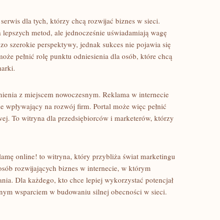
erwis dla tych, którzy chcą rozwijać biznes w sieci.
ia lepszych metod, ale jednocześnie uświadamiają wagę
dzo szerokie perspektywy, jednak sukces nie pojawia się
że pełnić rolę punktu odniesienia dla osób, które chcą
arki.
ynienia z miejscem nowoczesnym. Reklama w internecie
nie wpływający na rozwój firm. Portal może więc pełnić
ej. To witryna dla przedsiębiorców i marketerów, którzy
amę online! to witryna, który przybliża świat marketingu
 osób rozwijających biznes w internecie, w którym
łania. Dla każdego, kto chce lepiej wykorzystać potencjał
cznym wsparciem w budowaniu silnej obecności w sieci.