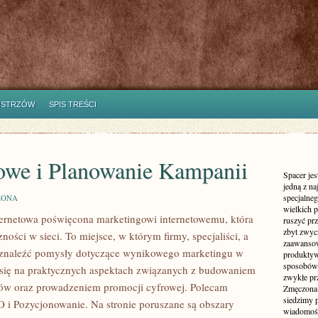
ISTRZÓW
SPIS TREŚCI
gowe i Planowanie Kampanii
Spacer jes
jedną z n
specjalne
ZONA
wielkich 
ternetowa poświęcona marketingowi internetowemu, która
ruszyć prz
zbyt zwyc
ości w sieci. To miejsce, w którym firmy, specjaliści, a
zaawansow
 znaleźć pomysły dotyczące wynikowego marketingu w
produktyw
sposobów 
je się na praktycznych aspektach związanych z budowaniem
zwykłe pr
ów oraz prowadzeniem promocji cyfrowej. Polecam
Zmęczona 
siedzimy 
 i Pozycjonowanie. Na stronie poruszane są obszary
wiadomości