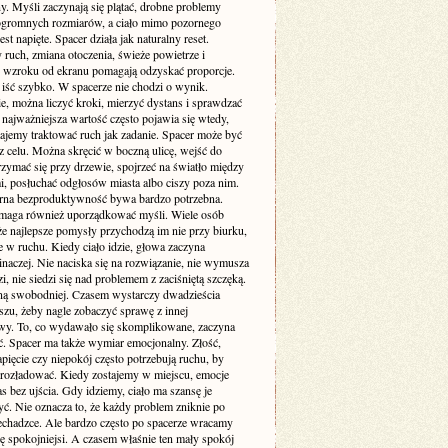
y. Myśli zaczynają się plątać, drobne problemy
ogromnych rozmiarów, a ciało mimo pozornego
est napięte. Spacer działa jak naturalny reset.
ruch, zmiana otoczenia, świeże powietrze i
 wzroku od ekranu pomagają odzyskać proporcje.
 iść szybko. W spacerze nie chodzi o wynik.
e, można liczyć kroki, mierzyć dystans i sprawdzać
 najważniejsza wartość często pojawia się wtedy,
tajemy traktować ruch jak zadanie. Spacer może być
z celu. Można skręcić w boczną ulicę, wejść do
rzymać się przy drzewie, spojrzeć na światło między
, posłuchać odgłosów miasta albo ciszy poza nim.
rna bezproduktywność bywa bardzo potrzebna.
maga również uporządkować myśli. Wiele osób
że najlepsze pomysły przychodzą im nie przy biurku,
e w ruchu. Kiedy ciało idzie, głowa zaczyna
naczej. Nie naciska się na rozwiązanie, nie wymusza
, nie siedzi się nad problemem z zaciśniętą szczęką.
ną swobodniej. Czasem wystarczy dwadzieścia
szu, żeby nagle zobaczyć sprawę z innej
wy. To, co wydawało się skomplikowane, zaczyna
ać. Spacer ma także wymiar emocjonalny. Złość,
pięcie czy niepokój często potrzebują ruchu, by
 rozładować. Kiedy zostajemy w miejscu, emocje
s bez ujścia. Gdy idziemy, ciało ma szansę je
ć. Nie oznacza to, że każdy problem zniknie po
zechadzce. Ale bardzo często po spacerze wracamy
ę spokojniejsi. A czasem właśnie ten mały spokój