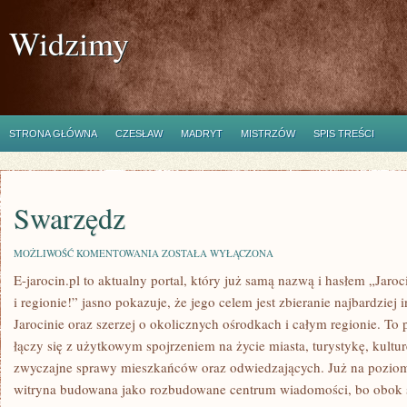
Widzimy
STRONA GŁÓWNA
CZESŁAW
MADRYT
MISTRZÓW
SPIS TREŚCI
Swarzędz
SWARZĘDZ
MOŻLIWOŚĆ KOMENTOWANIA
ZOSTAŁA WYŁĄCZONA
E-jarocin.pl to aktualny portal, który już samą nazwą i hasłem „Jaro
i regionie!” jasno pokazuje, że jego celem jest zbieranie najbardziej 
Jarocinie oraz szerzej o okolicznych ośrodkach i całym regionie. To 
łączy się z użytkowym spojrzeniem na życie miasta, turystykę, kulturę
zwyczajne sprawy mieszkańców oraz odwiedzających. Już na poziomie
witryna budowana jako rozbudowane centrum wiadomości, bo obok s