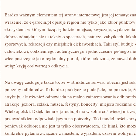
Bardzo ważnym elementem tej strony internetowej jest jej tematyczn
wrażenie, że e-jarocin.pl opisuje region nie tylko jako zbiór punktó
ekosystem, w którym liczą się ludzie, miejsca, zwyczaje, wydarzenia 
dobrze odnajdują się tu teksty o spacerach, naturze, zabytkach, lo
sportowych, rekreacji czy miejskich ciekawostkach. Taki styl buduje 
człowiekowi, codziennego, autentycznego i jednocześnie pełnego ni
więc postrzegać jako regionalny portal, które pokazuje, że nawet do
wciąż kryją coś wartego odkrycia.
Na uwagę zasługuje także to, że w strukturze serwisu obecna jest se
potrzeby odbiorców. To bardzo praktyczne podejście, bo pokazuje, że
artykuły, ale również odpowiada na realne zainteresowania odbiorców
atrakcje, jeziora, szlaki, muzea, festyny, koncerty, miejsca rodzinne
Wielkopolski. Dzięki temu e-jarocin.pl ma w sobie coś więcej niż zw
przewodnikiem odpowiadającym na potrzeby. Taki model treści spr
ponieważ odbiorca nie jest tu tylko obserwatorem, ale kimś, kto mo
konkretne pytania związane z miastem, wyjazdem, czasem wolnym 