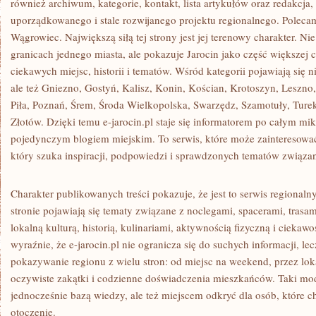
również archiwum, kategorie, kontakt, lista artykułów oraz redakcja
uporządkowanego i stale rozwijanego projektu regionalnego. Polec
Wągrowiec. Największą siłą tej strony jest jej terenowy charakter. N
granicach jednego miasta, ale pokazuje Jarocin jako część większej ca
ciekawych miejsc, historii i tematów. Wśród kategorii pojawiają się n
ale też Gniezno, Gostyń, Kalisz, Konin, Kościan, Krotoszyn, Leszno
Piła, Poznań, Śrem, Środa Wielkopolska, Swarzędz, Szamotuły, Ture
Złotów. Dzięki temu e-jarocin.pl staje się informatorem po całym mikr
pojedynczym blogiem miejskim. To serwis, które może zainteresować 
który szuka inspiracji, podpowiedzi i sprawdzonych tematów związa
Charakter publikowanych treści pokazuje, że jest to serwis regional
stronie pojawiają się tematy związane z noclegami, spacerami, tras
lokalną kulturą, historią, kulinariami, aktywnością fizyczną i ciekaw
wyraźnie, że e-jarocin.pl nie ogranicza się do suchych informacji, lec
pokazywanie regionu z wielu stron: od miejsc na weekend, przez loka
oczywiste zakątki i codzienne doświadczenia mieszkańców. Taki mode
jednocześnie bazą wiedzy, ale też miejscem odkryć dla osób, które ch
otoczenie.