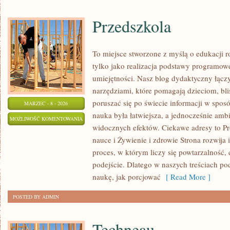
Przedszkola
To miejsce stworzone z myślą o edukacji r
tylko jako realizacja podstawy programowe
umiejętności. Nasz blog dydaktyczny łącz
narzędziami, które pomagają dzieciom, b
poruszać się po świecie informacji w spos
MARZEC - 8 - 2026
nauka była łatwiejsza, a jednocześnie ambi
PRZEDSZKOLA
MOŻLIWOŚĆ KOMENTOWANIA
widocznych efektów. Ciekawe adresy to Pr
ZOSTAŁA WYŁĄCZONA
nauce i Żywienie i zdrowie Strona rozwija 
proces, w którym liczy się powtarzalność, 
podejście. Dlatego w naszych treściach p
naukę, jak porcjować
[ Read More ]
POSTED BY ADMIN
Techneau