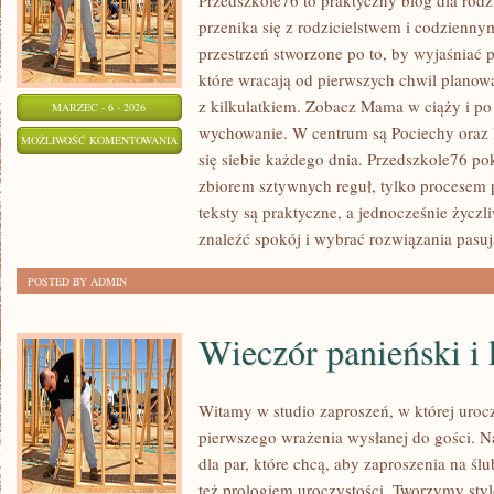
Przedszkole76 to praktyczny blog dla rod
przenika się z rodzicielstwem i codzien
przestrzeń stworzone po to, by wyjaśniać 
które wracają od pierwszych chwil planow
z kilkulatkiem. Zobacz Mama w ciąży i po 
MARZEC - 6 - 2026
wychowanie. W centrum są Pociechy oraz R
NIEMOWLĘ
MOŻLIWOŚĆ KOMENTOWANIA
się siebie każdego dnia. Przedszkole76 pok
(0–
ZOSTAŁA WYŁĄCZONA
zbiorem sztywnych reguł, tylko procesem 
12
teksty są praktyczne, a jednocześnie życzl
MIESIĘCY)
znaleźć spokój i wybrać rozwiązania pasuj
POSTED BY ADMIN
Wieczór panieński i 
Witamy w studio zaproszeń, w której urocz
pierwszego wrażenia wysłanej do gości. N
dla par, które chcą, aby zaproszenia na ślu
też prologiem uroczystości. Tworzymy stylo