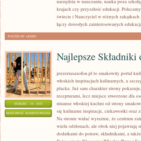
narzędzia w nauczaniu, nauka poza szkołą
NAUCZYCIELI
krajach czy przyszłość edukacji. Polecamy
świecie i Nauczyciel w różnych zakątkach ś
łączy dorosłych zainteresowanych edukacj
POSTED BY ADMIN
Najlepsze Składniki 
pizzeriasaxofon.pl to smakowity portal kul
włoskich inspiracjach kulinarnych, a szcze
placka. Już sam charakter strony pokazuje, 
recepturami, lecz miejsce stworzone dla o
niuanse włoskiej kuchni od strony smakowe
MARZEC - 10 - 2026
się kulinarne inspiracje, ciekawostki oraz
NAJLEPSZE
MOŻLIWOŚĆ KOMENTOWANIA
Na stronie widać wyraźnie, że centrum zai
SKŁADNIKI
ZOSTAŁA WYŁĄCZONA
wielu odsłonach, ale obok niej pojawiają 
DO
dodatkami do potraw, składnikami, a także
PIZZY