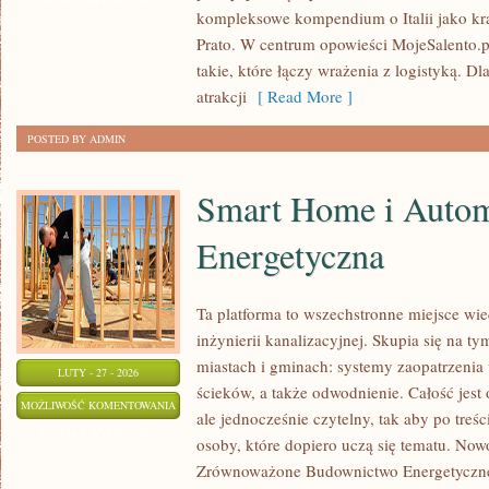
ZOSTAŁA WYŁĄCZONA
kompleksowe kompendium o Italii jako kr
Prato. W centrum opowieści MojeSalento.
takie, które łączy wrażenia z logistyką. D
atrakcji
[ Read More ]
POSTED BY ADMIN
Smart Home i Auto
Energetyczna
Ta platforma to wszechstronne miejsce wi
inżynierii kanalizacyjnej. Skupia się na ty
miastach i gminach: systemy zaopatrzeni
LUTY - 27 - 2026
ścieków, a także odwodnienie. Całość jest
SMART
MOŻLIWOŚĆ KOMENTOWANIA
ale jednocześnie czytelny, tak aby po treś
HOME
ZOSTAŁA WYŁĄCZONA
osoby, które dopiero uczą się tematu. Nowo
I
Zrównoważone Budownictwo Energetyczne 
AUTOMATYKA