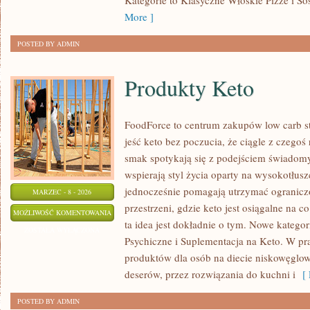
Kategorie to Klasyczne Włoskie Pizze i So
More ]
POSTED BY ADMIN
Produkty Keto
FoodForce to centrum zakupów low carb st
jeść keto bez poczucia, że ciągle z czegoś
smak spotykają się z podejściem świadomy
wspierają styl życia oparty na wysokotłus
jednocześnie pomagają utrzymać ograniczo
MARZEC - 8 - 2026
przestrzeni, gdzie keto jest osiągalne na co
PRODUKTY
MOŻLIWOŚĆ KOMENTOWANIA
ta idea jest dokładnie o tym. Nowe kategor
KETO
ZOSTAŁA WYŁĄCZONA
Psychiczne i Suplementacja na Keto. W pra
produktów dla osób na diecie niskowęglo
deserów, przez rozwiązania do kuchni i
[ 
POSTED BY ADMIN