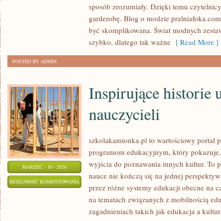
sposób zrozumiały. Dzięki temu czytelnicy
garderobę. Blog o modzie pralniafoka.com
być skomplikowana. Świat modnych zesta
szybko, dlatego tak ważne
[ Read More ]
POSTED BY ADMIN
Inspirujące historie 
nauczycieli
szkolakamionka.pl to wartościowy portal
programom edukacyjnym, który pokazuje,
wyjścia do poznawania innych kultur. To p
MARZEC - 10 - 2026
nauce nie kończą się na jednej perspektyw
INSPIRUJĄCE
MOŻLIWOŚĆ KOMENTOWANIA
przez różne systemy edukacji obecne na ca
HISTORIE
ZOSTAŁA WYŁĄCZONA
na tematach związanych z mobilnością edu
UCZNIÓW
zagadnieniach takich jak edukacja a kultur
I