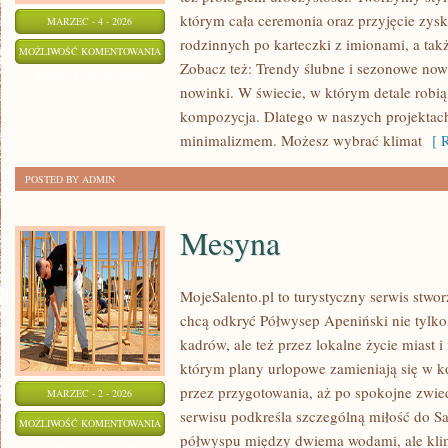
którym cała ceremonia oraz przyjęcie zysku
MARZEC - 4 - 2026
rodzinnych po karteczki z imionami, a tak
WIECZÓR
MOŻLIWOŚĆ KOMENTOWANIA
Zobacz też: Trendy ślubne i sezonowe now
PANIEŃSKI
ZOSTAŁA WYŁĄCZONA
nowinki. W świecie, w którym detale robią 
I
kompozycja. Dlatego w naszych projekta
KAWALERSKI
minimalizmem. Możesz wybrać klimat
[ R
POSTED BY ADMIN
Mesyna
MojeSalento.pl to turystyczny serwis stwo
chcą odkryć Półwysep Apeniński nie tylk
kadrów, ale też przez lokalne życie miast i
którym plany urlopowe zamieniają się w kon
przez przygotowania, aż po spokojne zwie
MARZEC - 2 - 2026
serwisu podkreśla szczególną miłość do Sa
MESYNA
MOŻLIWOŚĆ KOMENTOWANIA
półwyspu między dwiema wodami, ale klima