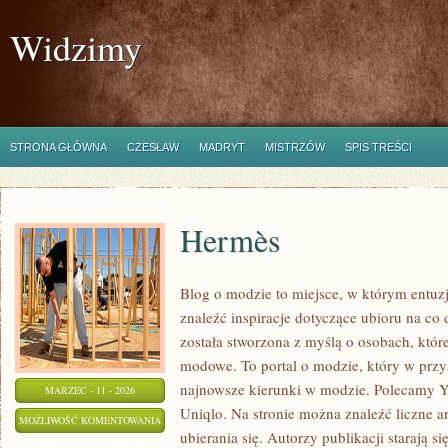
Widzimy
STRONA GŁÓWNA
CZESŁAW
MADRYT
MISTRZÓW
SPIS TREŚCI
Hermès
Blog o modzie to miejsce, w którym entuzj
znaleźć inspiracje dotyczące ubioru na co 
została stworzona z myślą o osobach, któ
modowe. To portal o modzie, który w przy
najnowsze kierunki w modzie. Polecamy Yv
MARZEC - 11 - 2026
Uniqlo. Na stronie można znaleźć liczne ar
HERMÈS
MOŻLIWOŚĆ KOMENTOWANIA
ubierania się. Autorzy publikacji starają s
ZOSTAŁA WYŁĄCZONA