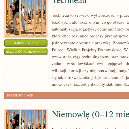
Techneau to serwis o wytwórczości – prze
bazowych, ale także o tym, co go otacza: 
automatyzacji, logistyce, ochronie pracy or
które chcą rozumieć procesy przemysłowe 
jednocześnie doceniają praktykę. Zobacz 
MARZEC - 8 - 2026
Polsce i Wielkie Projekty Przemysłowe. W 
TECHNEAU
MOŻLIWOŚĆ KOMENTOWANIA
wytwórnie, ciąg technologiczny oraz maszy
ZOSTAŁA WYŁĄCZONA
zadania w środowiskach wymagających: du
wibracji, korozji czy nieprzerwanej pracy.
się takie rozwiązania, jak je uruchamiać, 
unowocześniać, żeby działały stabilnie. S
POSTED BY ADMIN
Niemowlę (0–12 mie