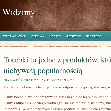
Widzimy
STRONA GŁÓWNA
CZESŁAW
MADRYT
MISTRZÓW
SPIS TREŚCI
Torebki to jedne z produktów, któ
niebywałą popularnością
TOREBKI
MOŻLIWOŚĆ KOMENTOWANIA
ZOSTAŁA WYŁĄCZONA
TO
Każda jedna kobieta chce być zawsze odpowiednio przygotowana, w 
JEDNE
Z
PRODUKTÓW,
Damy kochają być obdarowywane. Niezależnie od tego, czy jest do t
KTÓRE
CIESZĄ
Damy radują się z każdego drobiazgu, ale nie ma zdaje się damy, któ
SIĘ
jej portfela. W współczesnych czasach portfele to istne dzieła zręczn
NIEBYWAŁĄ