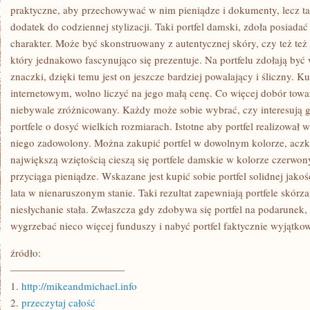
POPULARNOŚCIĄ
praktyczne, aby przechowywać w nim pieniądze i dokumenty, lecz ta
dodatek do codziennej stylizacji. Taki portfel damski, zdoła posiadać
charakter. Może być skonstruowany z autentycznej skóry, czy też t
który jednakowo fascynująco się prezentuje. Na portfelu zdołają być 
znaczki, dzięki temu jest on jeszcze bardziej powalający i śliczny. Ku
internetowym, wolno liczyć na jego małą cenę. Co więcej dobór towar
niebywale zróżnicowany. Każdy może sobie wybrać, czy interesują g
portfele o dosyć wielkich rozmiarach. Istotne aby portfel realizował
niego zadowolony. Można zakupić portfel w dowolnym kolorze, aczk
największą wziętością cieszą się portfele damskie w kolorze czerwon
przyciąga pieniądze. Wskazane jest kupić sobie portfel solidnej jakośc
lata w nienaruszonym stanie. Taki rezultat zapewniają portfele skórzan
niesłychanie stała. Zwłaszcza gdy zdobywa się portfel na podarunek,
wygrzebać nieco więcej funduszy i nabyć portfel faktycznie wyjątkow
źródło:
———————————
1.
http://mikeandmichael.info
2.
przeczytaj całość