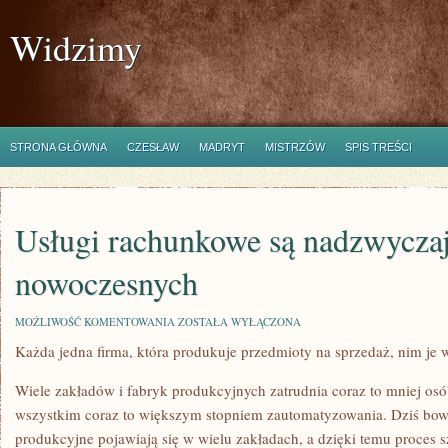
Widzimy
STRONA GŁÓWNA
CZESŁAW
MADRYT
MISTRZÓW
SPIS TREŚCI
Usługi rachunkowe są nadzwycza
nowoczesnych
USŁUGI
MOŻLIWOŚĆ KOMENTOWANIA
ZOSTAŁA WYŁĄCZONA
RACHUNKOWE
Każda jedna firma, która produkuje przedmioty na sprzedaż, nim je
SĄ
NADZWYCZAJ
POŻĄDANE
Wiele zakładów i fabryk produkcyjnych zatrudnia coraz to mniej osó
W
NOWOCZESNYCH
wszystkim coraz to większym stopniem zautomatyzowania. Dziś bo
produkcyjne pojawiają się w wielu zakładach, a dzięki temu proces 