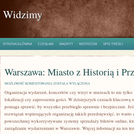
Widzimy
STRONA GŁÓWNA
CZESŁAW
MADRYT
MISTRZÓW
SPIS TREŚCI
Warszawa: Miasto z Historią i Prz
WARSZAWA:
MOŻLIWOŚĆ KOMENTOWANIA
ZOSTAŁA WYŁĄCZONA
MIASTO
Organizacja wydarzeń, koncertów czy wizyt w muzeach to nie tylko
Z
HISTORIĄ
lokalizacji czy zaproszenia gości. W dzisiejszych czasach kluczową 
I
PRZYSZŁOŚCIĄ!
pomaga sprawić, by wszystko przebiegło sprawnie i bezpiecznie. Je
rozwiązań wspierających organizację takich przedsięwzięć, to warto
powszechniej wykorzystywane systemy sprzedaży biletów online, któ
zarządzanie wydarzeniami w Warszawie. Więcej informacji na ten te