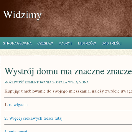
Widzimy
STRONA GŁÓWNA
CZESŁAW
MADRYT
MISTRZÓW
SPIS TREŚCI
Wystrój domu ma znaczne znacze
WYSTRÓJ
MOŻLIWOŚĆ KOMENTOWANIA
ZOSTAŁA WYŁĄCZONA
DOMU
Kupując umeblowanie do swojego mieszkania, należy zwrócić uwag
MA
ZNACZNE
ZNACZENIE
1.
nawigacja
2.
Więcej ciekawych treści tutaj
3.
spis tresci