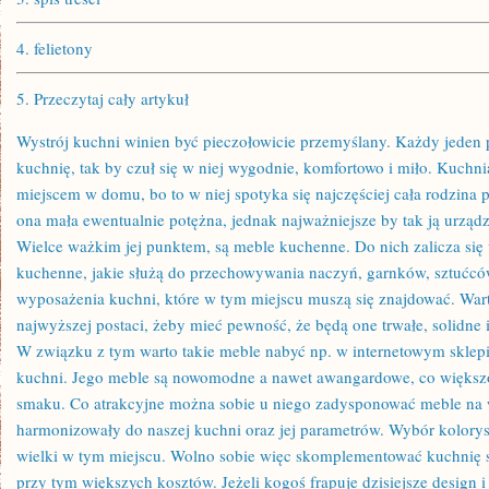
4.
felietony
5.
Przeczytaj cały artykuł
Wystrój kuchni winien być pieczołowicie przemyślany. Każdy jeden 
kuchnię, tak by czuł się w niej wygodnie, komfortowo i miło. Kuchnia
miejscem w domu, bo to w niej spotyka się najczęściej cała rodzina
ona mała ewentualnie potężna, jednak najważniejsze by tak ją urządz
Wielce ważkim jej punktem, są meble kuchenne. Do nich zalicza się 
kuchenne, jakie służą do przechowywania naczyń, garnków, sztućc
wyposażenia kuchni, które w tym miejscu muszą się znajdować. War
najwyższej postaci, żeby mieć pewność, że będą one trwałe, solidne i
W związku z tym warto takie meble nabyć np. w internetowym sklep
kuchni. Jego meble są nowomodne a nawet awangardowe, co większ
smaku. Co atrakcyjne można sobie u niego zadysponować meble na w
harmonizowały do naszej kuchni oraz jej parametrów. Wybór koloryst
wielki w tym miejscu. Wolno sobie więc skomplementować kuchnię 
przy tym większych kosztów. Jeżeli kogoś frapuje dzisiejsze design i