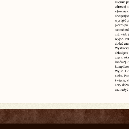
mięśnie p
zdrowej ma
siłownię c
obciążają
wysiąść pr
pieszo po 
samochode
człowiek j
wyjść. Par
dodać ener
Wystarczy 
dziesięciu
często oka
iść dalej.
komplikow
Wyjść. Od
nieba. Po
świecie, k
uczy dobr
zauważyć 