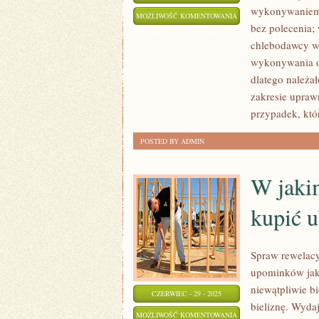
wykonywaniem 
SZKOLENIA
MOŻLIWOŚĆ KOMENTOWANIA
bez polecenia;
ZOSTAŁA WYŁĄCZONA
chlebodawcy w
wykonywania o
dlatego należa
zakresie upraw
przypadek, kt
POSTED BY ADMIN
W jaki
kupić u
Spraw rewelacy
upominków jaki
niewątpliwie b
CZERWIEC - 29 - 2025
bieliznę. Wydaj
W
MOŻLIWOŚĆ KOMENTOWANIA