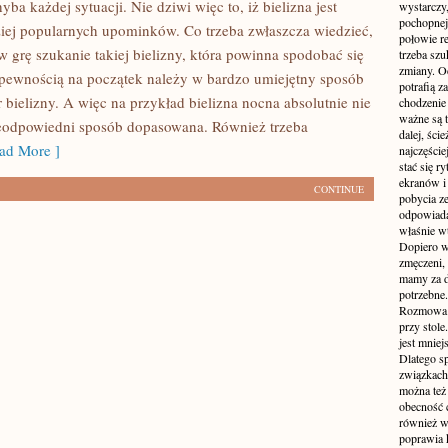
ba każdej sytuacji. Nie dziwi więc to, iż bielizna jest
wystarczy,
pochopnej
iej popularnych upominków. Co trzeba zwłaszcza wiedzieć,
połowie r
w grę szukanie takiej bielizny, która powinna spodobać się
trzeba sz
zmiany. Oc
 pewnością na początek należy w bardzo umiejętny sposób
potrafią z
bielizny. A więc na przykład bielizna nocna absolutnie nie
chodzenie
ważne są t
eodpowiedni sposób dopasowana. Również trzeba
dalej, ści
ad More ]
najczęści
stać się 
ekranów i
CONTINUE
pobycia ze
odpowiada
właśnie w
Dopiero w
zmęczeni, 
mamy za d
potrzebne.
Rozmowa p
przy stole
jest mniej
Dlatego s
związkach 
można też 
obecność c
również w
poprawia 