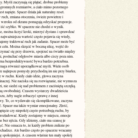
y. Myśli zaczynają się plątać, drobne problemy
ogromnych rozmiarów, a ciało mimo pozornego
est napięte. Spacer działa jak naturalny reset.
ruch, zmiana otoczenia, świeże powietrze i
 wzroku od ekranu pomagają odzyskać proporcje.
 iść szybko. W spacerze nie chodzi o wynik.
e, można liczyć kroki, mierzyć dystans i sprawdzać
 najważniejsza wartość często pojawia się wtedy,
tajemy traktować ruch jak zadanie. Spacer może być
z celu. Można skręcić w boczną ulicę, wejść do
rzymać się przy drzewie, spojrzeć na światło między
, posłuchać odgłosów miasta albo ciszy poza nim.
rna bezproduktywność bywa bardzo potrzebna.
maga również uporządkować myśli. Wiele osób
że najlepsze pomysły przychodzą im nie przy biurku,
e w ruchu. Kiedy ciało idzie, głowa zaczyna
naczej. Nie naciska się na rozwiązanie, nie wymusza
, nie siedzi się nad problemem z zaciśniętą szczęką.
ną swobodniej. Czasem wystarczy dwadzieścia
szu, żeby nagle zobaczyć sprawę z innej
wy. To, co wydawało się skomplikowane, zaczyna
ać. Spacer ma także wymiar emocjonalny. Złość,
pięcie czy niepokój często potrzebują ruchu, by
 rozładować. Kiedy zostajemy w miejscu, emocje
s bez ujścia. Gdy idziemy, ciało ma szansę je
ć. Nie oznacza to, że każdy problem zniknie po
zechadzce. Ale bardzo często po spacerze wracamy
ę spokojniejsi. A czasem właśnie ten mały spokój