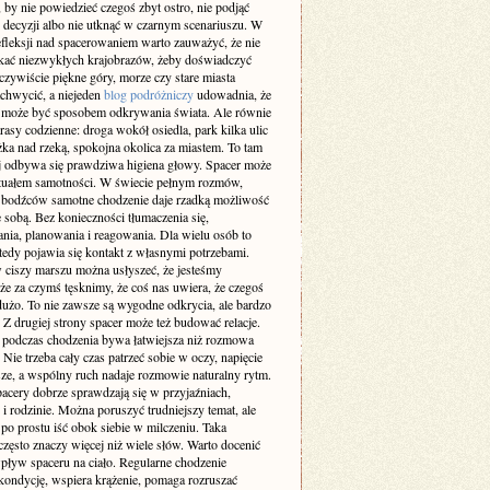
 by nie powiedzieć czegoś zbyt ostro, nie podjąć
 decyzji albo nie utknąć w czarnym scenariuszu. W
efleksji nad spacerowaniem warto zauważyć, że nie
ukać niezwykłych krajobrazów, żeby doświadczyć
zywiście piękne góry, morze czy stare miasta
achwycić, a niejeden
blog podróżniczy
udowadnia, że
 może być sposobem odkrywania świata. Ale równie
rasy codzienne: droga wokół osiedla, park kilka ulic
eżka nad rzeką, spokojna okolica za miastem. To tam
ej odbywa się prawdziwa higiena głowy. Spacer może
rytuałem samotności. W świecie pełnym rozmów,
 bodźców samotne chodzenie daje rzadką możliwość
 sobą. Bez konieczności tłumaczenia się,
nia, planowania i reagowania. Dla wielu osób to
tedy pojawia się kontakt z własnymi potrzebami.
 ciszy marszu można usłyszeć, że jesteśmy
że za czymś tęsknimy, że coś nas uwiera, że czegoś
użo. To nie zawsze są wygodne odkrycia, ale bardzo
 Z drugiej strony spacer może też budować relacje.
odczas chodzenia bywa łatwiejsza niż rozmowa
. Nie trzeba cały czas patrzeć sobie w oczy, napięcie
sze, a wspólny ruch nadaje rozmowie naturalny rytm.
pacery dobrze sprawdzają się w przyjaźniach,
i rodzinie. Można poruszyć trudniejszy temat, ale
po prostu iść obok siebie w milczeniu. Taka
zęsto znaczy więcej niż wiele słów. Warto docenić
pływ spaceru na ciało. Regularne chodzenie
kondycję, wspiera krążenie, pomaga rozruszać