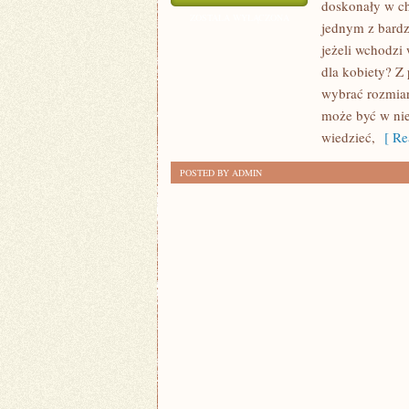
doskonały w chy
JAKIM
ZOSTAŁA WYŁĄCZONA
jednym z bardz
MIEJSCU
jeżeli wchodzi 
MOŻNA
dla kobiety? Z
SPORO
wybrać rozmiar 
TANIEJ
może być w ni
KUPIĆ
wiedzieć,
[ Re
UBRANIA?
POSTED BY ADMIN