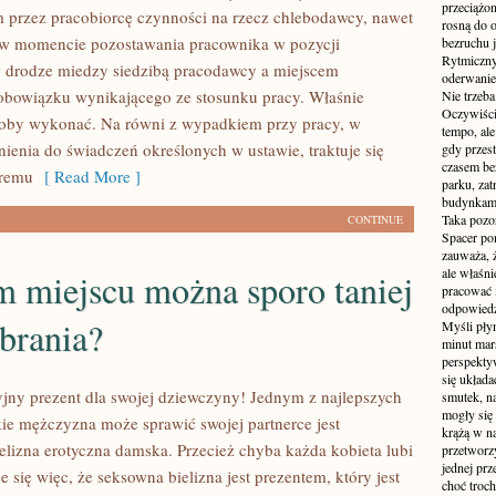
przeciążon
przez pracobiorcę czynności na rzecz chlebodawcy, nawet
rosną do 
 w momencie pozostawania pracownika w pozycji
bezruchu j
Rytmiczny 
 drodze miedzy siedzibą pracodawcy a miejscem
oderwanie
bowiązku wynikającego ze stosunku pracy. Właśnie
Nie trzeba
Oczywiści
łoby wykonać. Na równi z wypadkiem przy pracy, w
tempo, ale
nienia do świadczeń określonych w ustawie, traktuje się
gdy przes
czasem be
óremu
[ Read More ]
parku, zat
budynkami
Taka pozo
CONTINUE
Spacer po
zauważa, 
ale właśni
m miejscu można sporo taniej
pracować i
odpowiedzi
brania?
Myśli pły
minut mar
perspekty
się układ
jny prezent dla swojej dziewczyny! Jednym z najlepszych
smutek, na
mogły się
e mężczyzna może sprawić swojej partnerce jest
krążą w na
ielizna erotyczna damska. Przecież chyba każda kobieta lubi
przetworzy
jednej pr
e się więc, że seksowna bielizna jest prezentem, który jest
choć troch