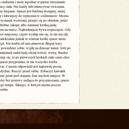
o siedzeniu i może łagodnie wspierać utrzymanie
sy ciała. Nie każdy lubi intensywne ćwiczenia,
zy bieganie. Spacer jest bardziej dostępny, mniej
cy i łatwiejszy do wplecenia w codzienność. Można
zystanek wcześniej, przejść się po obiedzie, pójść
drobne zakupy albo zamienić krótką jazdę
m na marsz. Najtrudniejsze bywa rozpoczęcie. Gdy
est zmęczony, często wydaje mu się, że nie ma siły
adoksalnie jednak to właśnie krótki spacer może
gii. Nie trzeba od razu planować długiej trasy.
powiedzieć sobie: wyjdę na dziesięć minut. Jeśli po
 minutach nadal będę chciał wrócić, wrócę. Bardzo
zuje się, że po pierwszych krokach ciało samo chce
 Spacer przypomina, że nie wszystko trzeba
ać. Czasem odpowiedź jest naprawdę prosta.
dychać. Ruszyć przed siebie. Zobaczyć kawałek
czuć grunt pod stopami. Dać myślom miejsce. W
tóry bez przerwy zachęca do przyspieszania, spacer
ego tempa. Takiego, w którym można jeszcze
siebie.