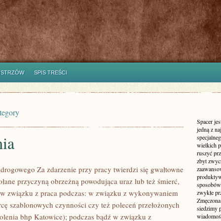
ISTRZÓW
SPIS TREŚCI
tegory
Spacer jes
jedną z n
nia
specjalne
wielkich 
ruszyć prz
zbyt zwyc
 drogowego Za zdarzenie przy pracy twierdzi się gwałtowne
zaawansow
produktyw
łane przyczyną obrzeżną powodująca uraz lub też śmierć,
sposobów 
o w związku z praca podczas: w związku z wykonywaniem
zwykłe pr
Zmęczona 
rcę szablonowych czynności czy też poleceń przełożonych
siedzimy 
olenia bhp Katowice); podczas bądź w związku z
wiadomości