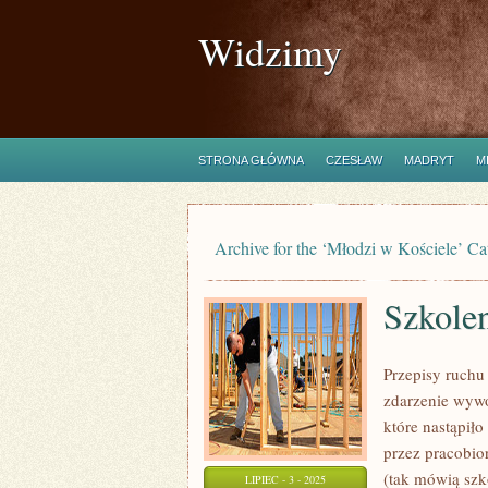
Widzimy
STRONA GŁÓWNA
CZESŁAW
MADRYT
M
Archive for the ‘Młodzi w Kościele’ Ca
Szkole
Przepisy ruchu
zdarzenie wywo
które nastąpił
przez pracobio
(tak mówią szk
LIPIEC - 3 - 2025