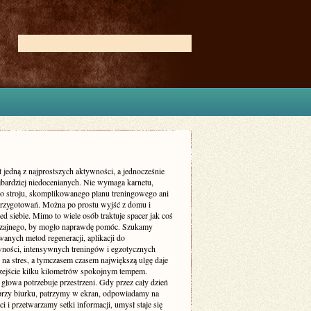
t jedną z najprostszych aktywności, a jednocześnie
ajbardziej niedocenianych. Nie wymaga karnetu,
go stroju, skomplikowanego planu treningowego ani
przygotowań. Można po prostu wyjść z domu i
ed siebie. Mimo to wiele osób traktuje spacer jak coś
zajnego, by mogło naprawdę pomóc. Szukamy
anych metod regeneracji, aplikacji do
ności, intensywnych treningów i egzotycznych
na stres, a tymczasem czasem największą ulgę daje
zejście kilku kilometrów spokojnym tempem.
głowa potrzebuje przestrzeni. Gdy przez cały dzień
przy biurku, patrzymy w ekran, odpowiadamy na
 i przetwarzamy setki informacji, umysł staje się