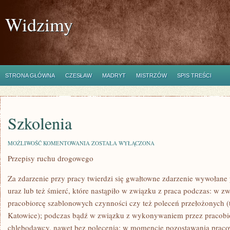
Widzimy
STRONA GŁÓWNA
CZESŁAW
MADRYT
MISTRZÓW
SPIS TREŚCI
Szkolenia
SZKOLENIA
MOŻLIWOŚĆ KOMENTOWANIA
ZOSTAŁA WYŁĄCZONA
Przepisy ruchu drogowego
Za zdarzenie przy pracy twierdzi się gwałtowne zdarzenie wywołan
uraz lub też śmierć, które nastąpiło w związku z praca podczas: w
pracobiorcę szablonowych czynności czy też poleceń przełożonych 
Katowice); podczas bądź w związku z wykonywaniem przez pracobio
chlebodawcy, nawet bez polecenia; w momencie pozostawania prac